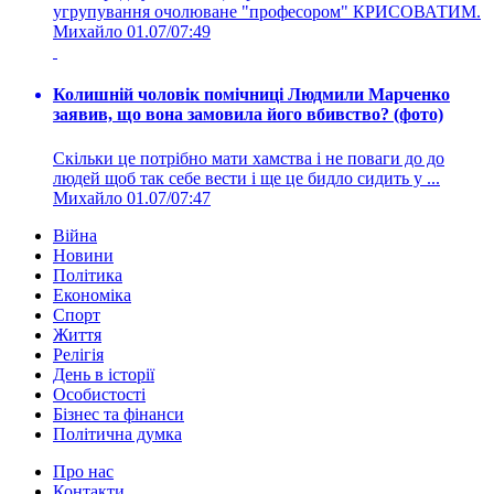
угрупування очолюване "професором" КРИСОВАТИМ.
Михайло
01.07/07:49
Колишній чоловік помічниці Людмили Марченко
заявив, що вона замовила його вбивство? (фото)
Скільки це потрібно мати хамства і не поваги до до
людей щоб так себе вести і ще це бидло сидить у ...
Михайло
01.07/07:47
Війна
Новини
Політика
Економіка
Спорт
Життя
Релігія
День в історії
Особистості
Бізнес та фінанси
Політична думка
Про нас
Контакти