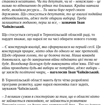
ставлюся негативно. Чи ти депутат, чи ні – неважливо – це
низько по відношенню до рідних та близьких. Країна навчала
тебе, вкладала ресурси… Ти маєш борг перед своєю
державою. Що стосується депутатів, то це взагалі подвійна
відповідальність, адже тебе обирали виборці. Треба
залишатися людиною, перш за все, –
зазначив Іван
Чайківський.
Що стосується ситуації в Тернопільській обласній раді, то
нардеп вважає, що наразі не на часі обирати нового голову.
– Є конструкція коаліції, яка сформувалася на першій сесії. Ця
конструкція працює, ніхто один до одного не має претензій.
Щодо обрання голови, то це болюча тема. Наша команда
домовилася, що до завершення війни піднімати цієї теми не
буде. Володимир Болєщук буде виконувати обов’язки. Під час
війни проводити будь-які вибори не потрібно, адже вибори –
це завжди політичні чвари, –
наголосив Іван Чайківський.
В Тернопільській області мають бути чітко розроблені
програми розвитку, адже наразі економіка пасе задніх,
зауважив Чайківський.
– З великим сумом я спостерігаю за тим, що в області ніхто
не займається економікою, не займається розвитком
Тернопільщини, не думає про завтрашній день. Так чи інакше