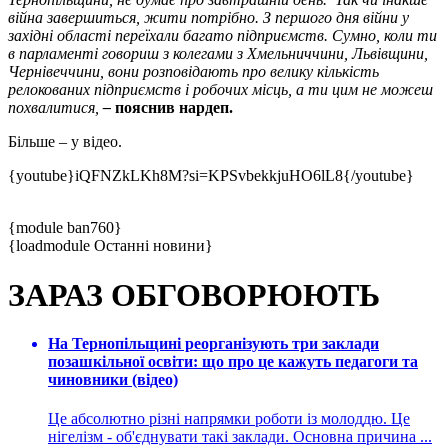
війна завершиться, жити потрібно. З першого дня війни у
західні області переїхали багато підприємств. Сумно, коли ти
в парламенті говориш з колегами з Хмельниччини, Львівщини,
Чернівеччини, вони розповідають про велику кількість
релокованих підприємств і робочих місць, а ти цим не можеш
похвалитися,
–
пояснив нардеп.
Більше – у відео.
{youtube}iQFNZkLKh8M?si=KPSvbekkjuHO6lL8{/youtube}
{module ban760}
{loadmodule Останні новини}
ЗАРАЗ ОБГОВОРЮЮТЬ
На Тернопільщині реорганізують три заклади
позашкільної освіти: що про це кажуть педагоги та
чиновники (відео)
Це абсолютно різні напрямки роботи із молоддю. Це
нігелізм - об'єднувати такі заклади. Основна причина ...