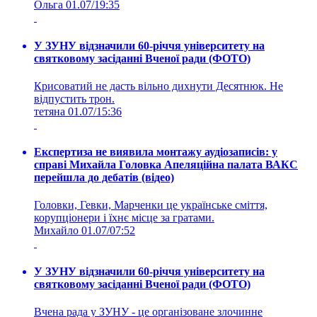
Ольга
01.07/19:35
У ЗУНУ відзначили 60-річчя університету на
святковому засіданні Вченої ради (ФОТО)
Крисоватий не дасть вільно дихнути Десятнюк. Не
відпустить трон.
тетяна
01.07/15:36
Експертиза не виявила монтажу аудіозаписів: у
справі Михайла Головка Апеляційна палата ВАКС
перейшла до дебатів (відео)
Головки, Гевки, Марченки це українське сміття,
корупціонери і їхнє місце за гратами.
Михайло
01.07/07:52
У ЗУНУ відзначили 60-річчя університету на
святковому засіданні Вченої ради (ФОТО)
Вчена рада у ЗУНУ - це організоване злочинне