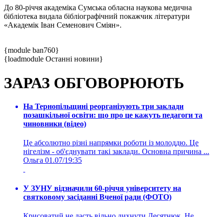
До 80-річчя академіка Сумська обласна наукова медична
бібліотека видала бібліографічний покажчик літератури
«Академік Іван Семенович Сміян».
{module ban760}
{loadmodule Останні новини}
ЗАРАЗ ОБГОВОРЮЮТЬ
На Тернопільщині реорганізують три заклади
позашкільної освіти: що про це кажуть педагоги та
чиновники (відео)
Це абсолютно різні напрямки роботи із молоддю. Це
нігелізм - об'єднувати такі заклади. Основна причина ...
Ольга
01.07/19:35
У ЗУНУ відзначили 60-річчя університету на
святковому засіданні Вченої ради (ФОТО)
Крисоватий не дасть вільно дихнути Десятнюк. Не