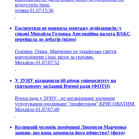
відпустить трон.
тетяна
01.07/15:36
Експертиза не виявила монтажу аудіозаписів: у
справі Михайла Головка Апеляційна палата ВАКС
перейшла до дебатів (відео)
Головки, Гевки, Марченки це українське сміття,
корупціонери і їхнє місце за гратами.
Михайло
01.07/07:52
У ЗУНУ відзначили 60-річчя університету на
святковому засіданні Вченої ради (ФОТО)
Вчена рада у ЗУНУ - це організоване злочинне
угрупування очолюване "професором" КРИСОВАТИМ.
Михайло
01.07/07:49
Колишній чоловік помічниці Людмили Марченко
заявив, що вона замовила його вбивство? (фото)