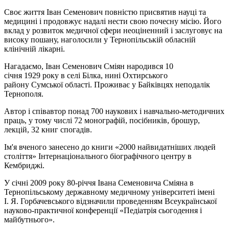
Своє життя Іван Семенович повністю присвятив науці та
медицині і продовжує надалі нести свою почесну місію. Його
вклад у розвиток медичної сфери неоціненний і заслуговує на
високу пошану, наголосили у Тернопільській обласній
клінічній лікарні.
Нагадаємо, Іван Семенович Сміян народився 10
січня 1929 року в селі Білка, нині Охтирського
району Сумської області. Проживає у Байківцях неподалік
Тернополя.
Автор і співавтор понад 700 наукових і навчально-методичних
праць, у тому числі 72 монографій, посібників, брошур,
лекцій, 32 книг спогадів.
Ім'я вченого занесено до книги «2000 найвидатніших людей
століття» Інтернаціонального біографічного центру в
Кембриджі.
У січні 2009 року 80-річчя Івана Семеновича Сміяна в
Тернопільському державному медичному університеті імені
І. Я. Горбачевського відзначили проведенням Всеукраїнської
науково-практичної конференції «Педіатрія сьогодення і
майбутнього».