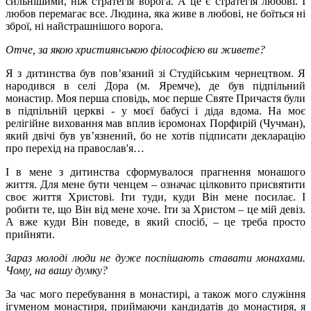
сильнішими, ніж стратегія ворога. А це є стратегія любові. І
любов перемагає все. Людина, яка живе в любові, не боїться ні
зброї, ні найстрашнішого ворога.
Отче, за якою християнською філософією ви живете?
Я з дитинства був пов’язаний зі Студійським чернецтвом. Я
народився в селі Дора (м. Яремче), де був підпільний
монастир. Моя перша сповідь, моє перше Святе Причастя були
в підпільній церкві - у моєї бабусі і діда вдома. На моє
релігійне виховання мав вплив ієромонах Порфирій (Чучман),
який двічі був ув’язнений, бо не хотів підписати декларацію
про перехід на православ'я…
І в мене з дитинства сформувалося прагнення монашого
життя. Для мене бути ченцем – означає цілковито присвятити
своє життя Христові. Іти туди, куди Він мене посилає. І
робити те, що Він від мене хоче. Іти за Христом – це мій девіз.
А вже куди Він поведе, в який спосіб, – це треба просто
прийняти.
Зараз молоді люди не дуже поспішають ставати монахами.
Чому, на вашу думку?
За час мого перебування в монастирі, а також мого служіння
ігуменом монастиря, приймаючи кандидатів до монастиря, я