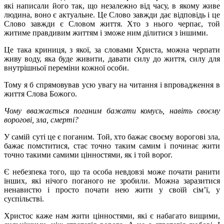
які написали його так, що незалежно від часу, в якому живе
людина, воно є актуальне. Це Слово завжди дає відповідь і це
Слово завжди є Словом життя. Хто з нього черпає, той
житиме правдивим життям і зможе ним ділитися з іншими.
Це така криниця, з якої, за словами Христа, можна черпати
живу воду, яка буде живити, давати силу до життя, силу для
внутрішньої переміни кожної особи.
Тому я б спрямовував усю увагу на читання і впровадження в
життя Слова Божого.
Чому вважається поганим бажати комусь, навіть своєму
ворогові, зла, смерті?
У самій суті це є поганим. Той, хто бажає своєму ворогові зла,
бажає помститися, стає точно таким самим і починає жити
точно такими самими цінностями, як і той ворог.
Є небезпека того, що та особа невдовзі може почати ранити
інших, які нічого поганого не зробили. Можна заразитися
ненавистю і просто почати нею жити у своїй сім’ї, у
суспільстві.
Христос каже нам жити цінностями, які є набагато вищими,