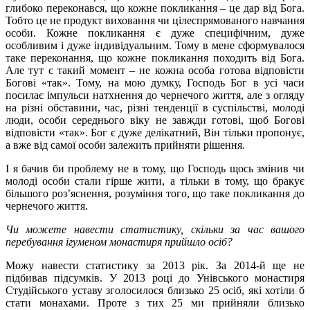
глибоко переконався, що кожне покликання – це дар від Бога.
Тобто це не продукт виховання чи цілеспрямованого навчання
особи. Кожне покликання є дуже специфічним, дуже
особливим і дуже індивідуальним. Тому в мене сформувалося
таке переконання, що кожне покликання походить від Бога.
Але тут є такий момент – не кожна особа готова відповісти
Богові «так». Тому, на мою думку, Господь Бог в усі часи
посилає імпульси натхнення до чернечого життя, але з огляду
на різні обставини, час, різні тенденції в суспільстві, молоді
люди, особи середнього віку не завжди готові, щоб Богові
відповісти «так». Бог є дуже делікатний, Він тільки пропонує,
а вже від самої особи залежить прийняти рішення.
І я бачив би проблему не в тому, що Господь щось змінив чи
молоді особи стали гірше жити, а тільки в тому, що бракує
більшого роз’яснення, розуміння того, що таке покликання до
чернечого життя.
Чи можете навести статистику, скільки за час вашого
перебування ігуменом монастиря прийшло осіб?
Можу навести статистику за 2013 рік. За 2014-й ще не
підбивав підсумків. У 2013 році до Унівського монастиря
Студійського уставу зголосилося близько 25 осіб, які хотіли б
стати монахами. Проте з тих 25 ми прийняли близько