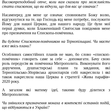
Високопреподобний отче, коли вам сказали про можливість
стати єпископом, що ви відчули, що для вас це означає?
Насамперед для мене це означає сповнювати Божу волю,
відгукнутися на те, що Господь від мене потребує, послужити
Йому для нашої Церкви, для нашого народу. Це були мої
перші думки, коли Блаженніший Святослав повідомив мене
про призначення на Єпископа-помічника.
Ви будете Єпископом-помічником на Тернопільщині. Чи маєте
вже якісь плани?
Особливих самостійних планів не маю, бо слово «єпископ-
помічник» говорить саме за себе – допомагати. Бачу свою
роль передусім як помічника Митрополита. Виконувати його
доручення, душпастирські плани та завдання, які
Тернопільсько-Зборівська архиєпархія собі накреслила і які
також накреслила наша Церква в стратегії «Жива парафія»
2020 року.
А загалом які матиму ідеї, такими буду ділитися з
Митрополитом.
Чи змінилося призначення монаха в контексті останніх подій,
що відбуваються в Україні?