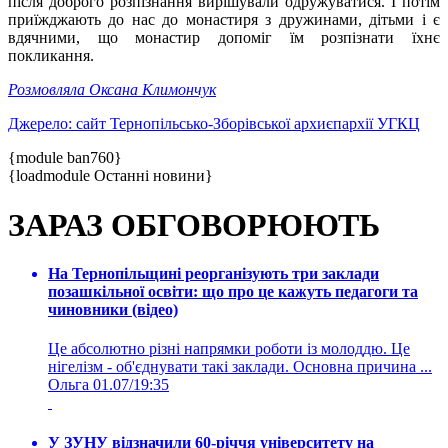
після доброго розпізнання вирішували одружуватися. І потім
приїжджають до нас до монастиря з дружинами, дітьми і є
вдячними, що монастир допоміг їм розпізнати їхнє
покликання.
Розмовляла Оксана Климончук
Джерело: сайт Тернопільсько-Зборівської архиєпархії УГКЦ
{module ban760}
{loadmodule Останні новини}
ЗАРАЗ ОБГОВОРЮЮТЬ
На Тернопільщині реорганізують три заклади
позашкільної освіти: що про це кажуть педагоги та
чиновники (відео)
Це абсолютно різні напрямки роботи із молоддю. Це
нігелізм - об'єднувати такі заклади. Основна причина ...
Ольга
01.07/19:35
У ЗУНУ відзначили 60-річчя університету на