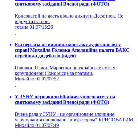
святковому засіданні Вченої ради (ФОТО)
Крисоватий не дасть вільно дихнути Десятнюк. Не
відпустить трон.
тетяна
01.07/15:36
Експертиза не виявила монтажу аудіозаписів: у
справі Михайла Головка Апеляційна палата ВАКС
перейшла до дебатів (відео)
Головки, Гевки, Марченки це українське сміття,
корупціонери і їхнє місце за гратами.
Михайло
01.07/07:52
У ЗУНУ відзначили 60-річчя університету на
святковому засіданні Вченої ради (ФОТО)
Вчена рада у ЗУНУ - це організоване злочинне
угрупування очолюване "професором" КРИСОВАТИМ.
Михайло
01.07/07:49