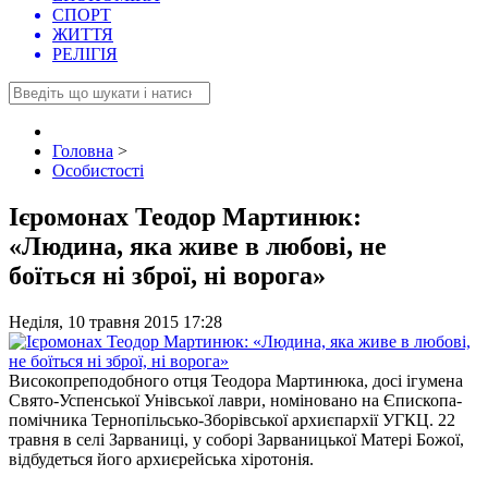
СПОРТ
ЖИТТЯ
РЕЛІГІЯ
Головна
>
Особистості
Ієромонах Теодор Мартинюк:
«Людина, яка живе в любові, не
боїться ні зброї, ні ворога»
Неділя, 10 травня 2015 17:28
Високопреподобного отця Теодора Мартинюка, досі ігумена
Свято-Успенської Унівської лаври, номіновано на Єпископа-
помічника Тернопільсько-Зборівської архиєпархії УГКЦ. 22
травня в селі Зарваниці, у соборі Зарваницької Матері Божої,
відбудеться його архиєрейська хіротонія.