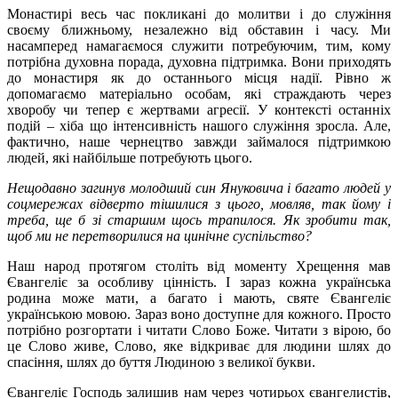
Монастирі весь час покликані до молитви і до служіння
своєму ближньому, незалежно від обставин і часу. Ми
насамперед намагаємося служити потребуючим, тим, кому
потрібна духовна порада, духовна підтримка. Вони приходять
до монастиря як до останнього місця надії. Рівно ж
допомагаємо матеріально особам, які страждають через
хворобу чи тепер є жертвами агресії. У контексті останніх
подій – хіба що інтенсивність нашого служіння зросла. Але,
фактично, наше чернецтво завжди займалося підтримкою
людей, які найбільше потребують цього.
Нещодавно загинув молодший син Януковича і багато людей у
соцмережах відверто тішилися з цього, мовляв, так йому і
треба, ще б зі старшим щось трапилося. Як зробити так,
щоб ми не перетворилися на цинічне суспільство?
Наш народ протягом століть від моменту Хрещення мав
Євангеліє за особливу цінність. І зараз кожна українська
родина може мати, а багато і мають, святе Євангеліє
українською мовою. Зараз воно доступне для кожного. Просто
потрібно розгортати і читати Слово Боже. Читати з вірою, бо
це Слово живе, Слово, яке відкриває для людини шлях до
спасіння, шлях до буття Людиною з великої букви.
Євангеліє Господь залишив нам через чотирьох євангелистів,