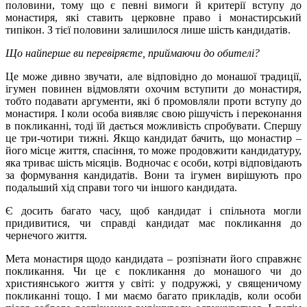
половини, тому що є певні вимоги й критерії вступу до
монастиря, які ставить церковне право і монастирський
типікон. З тієї половини залишилося лише шість кандидатів.
Що найперше ви перевіряєте, приймаючи до обителі?
Це може дивно звучати, але відповідно до монашої традиції,
ігумен повинен відмовляти охочим вступити до монастиря,
тобто подавати аргументи, які б промовляли проти вступу до
монастиря. І коли особа виявляє свою рішучість і переконання
в покликанні, тоді їй дається можливість спробувати. Спершу
це три-чотири тижні. Якщо кандидат бачить, що монастир –
його місце життя, спасіння, то може продовжити кандидатуру,
яка триває шість місяців. Водночас є особи, котрі відповідають
за формування кандидатів. Вони та ігумен вирішують про
подальший хід справи того чи іншого кандидата.
Є досить багато часу, щоб кандидат і спільнота могли
придивитися, чи справді кандидат має покликання до
чернечого життя.
Мета монастиря щодо кандидата – розпізнати його справжнє
покликання. Чи це є покликання до монашого чи до
християнського життя у світі: у подружжі, у священичому
покликанні тощо. І ми маємо багато прикладів, коли особи