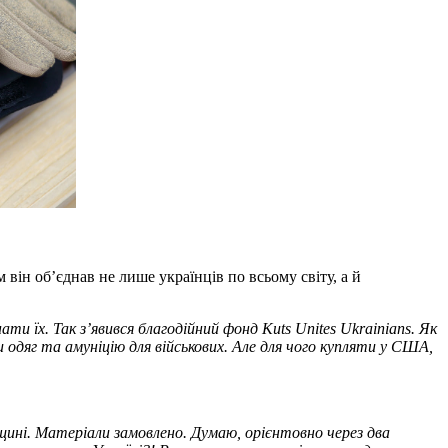
він об’єднав не лише українців по всьому світу, а й
ти їх. Так з’явився благодійний фонд Kuts Unites Ukrainians. Як
 одяг та амуніцію для військових. Але для чого купляти у США,
щині. Матеріали замовлено. Думаю, орієнтовно через два