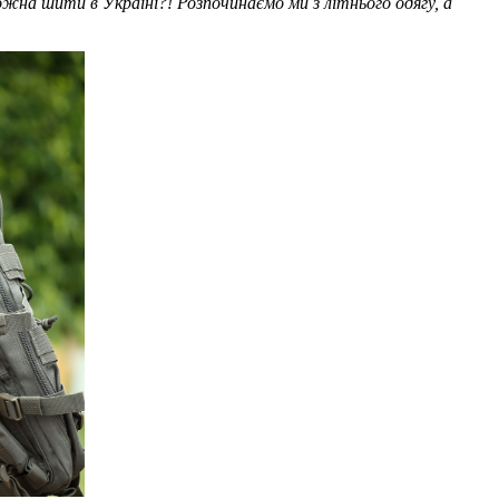
жна шити в Україні?! Розпочинаємо ми з літнього одягу, а