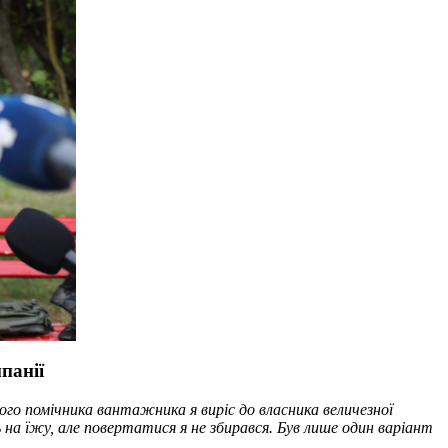
панії
ого помічника вантажника я виріс до власника величезної
 на їжу, але повертатися я не збирався. Був лише один варіант