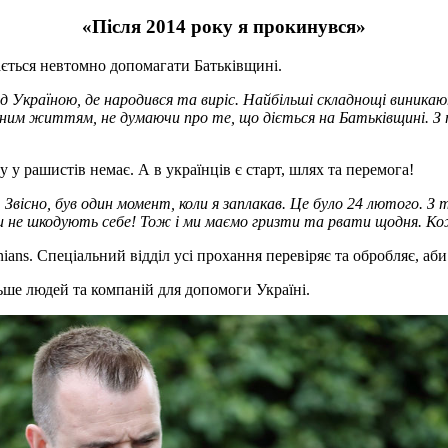
«Після 2014 року я прокинувся»
ається невтомно допомагати Батьківщині.
еред Україною, де народився та виріс. Найбільші складнощі вини
ним життям, не думаючи про те, що діється на Батьківщині. З 
у рашистів немає. А в українців є старт, шлях та перемога!
. Звісно, був один момент, коли я заплакав. Це було 24 лютого. 
ники не шкодують себе! Тож і ми маємо гризти та рвати щодня. К
ans. Спеціальний відділ усі прохання перевіряє та обробляє, аби 
ше людей та компаній для допомоги Україні.