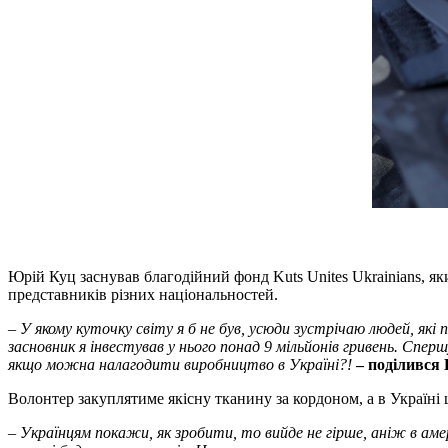
Юрій Куц заснував благодійний фонд Kuts Unites Ukrainians, я
представників різних національностей.
– У якому куточку світу я б не був, усюди зустрічаю людей, які 
засновник я інвестував у нього понад 9 мільйонів гривень. Спе
якщо можна налагодити виробництво в Україні?!
– поділився
Волонтер закуплятиме якісну тканину за кордоном, а в Україн
– Українцям покажи, як зробити, то вийде не гірше, аніж в а