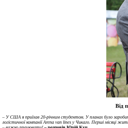
Від 
– У США я приїхав 20-річним студентом. У планах було заробит
логістичної компанії
Arena
van
lines
у Чикаго. Перші місяці житт
– важко працювати!
–
розповів Юрій Куц.