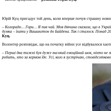
Юрій Куц пригадує той день, коли вперше почув страшну новин
– Колорадо… Гори… Я пив чай. Моя дівчина сказала, що в Україн
думка – їхати у Вашингтон до Байдена. Так і сталося. Понад 2
Куц.
Волонтер розповідає, що на початку війни усе відбувалося хаот
– Перші два тижні був дуже високий емоційний шок, ніхто не зн
робить, хто за кермом їде. Усі, кого я зустрічаю, стовідсотк