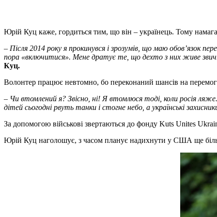
Юрій Куц каже, гордиться тим, що він – українець. Тому намаг
– Після 2014 року я прокинувся і зрозумів, що маю обов’язок п
пора «включитися». Мене дратує те, що дехто з них живе звич
Куц.
Волонтер працює невтомно, бо переконаний шансів на перемогу 
– Чи втомлений я? Звісно, ні! Я втомлюся тоді, коли росія ляже
дітей сьогодні рвуть танки і стогне небо, а українські захис
За допомогою військові звертаються до фонду Kuts Unites Ukraini
Юрій Куц наголошує, з часом планує надихнути у США ще біль