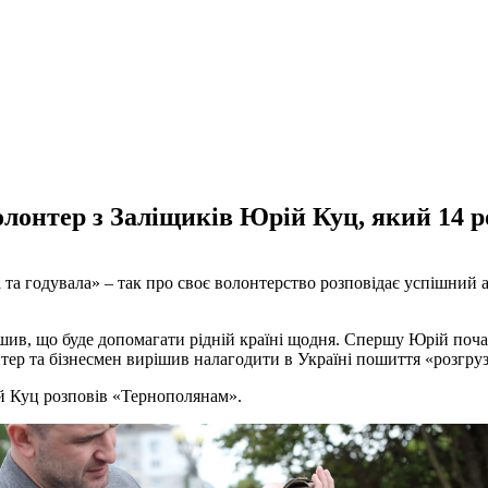
волонтер з Заліщиків Юрій Куц, який 14
а та годувала» – так про своє волонтерство розповідає успішний
шив, що буде допомагати рідній країні щодня. Спершу Юрій поча
тер та бізнесмен вирішив налагодити в Україні пошиття «розгруз
ій Куц розповів «Тернополянам».