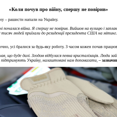
«Коли почув про війну, спершу не повірив»
у – рашисти напали на Україну.
і почалася війна. Я спершу не повірив. Вийшов на вулицю і запла
0 тисяч людей приїхали до резиденції президента США на мітинг
ично, усі бралися за будь-яку роботу. З часом кожен почав працю
ав, що буде далі. Згодом відбулася певна кристалізація. Люди з
ово підтримують Україну, налаштовані нам допомагати,
–
зазначи