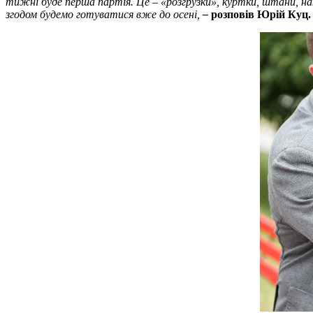
тижні буде перша партія. Це – «розгрузки», куртки, штани, на
згодом будемо готуватися вже до осені,
–
розповів Юрій Куц.