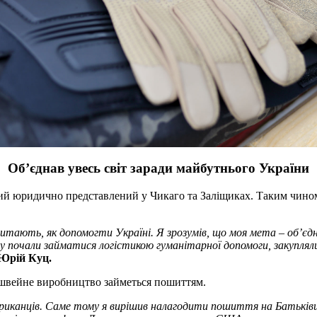
Об’єднав увесь світ заради майбутнього України
кий юридично представлений у Чикаго та Заліщиках. Таким чином 
питають, як допомогти Україні. Я зрозумів, що моя мета – об’єдна
ршу почали займатися логістикою гуманітарної допомоги, закупляли
 Юрій Куц.
і швейне виробництво займеться пошиттям.
мериканців. Саме тому я вирішив налагодити пошиття на Батьків