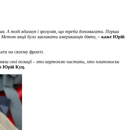
кав. А тоді вдихнув і зрозумів, що треба допомагати. Перша
. Метою акції було закликати американців діяти,
–
каже Юрій
вати на своєму фронті.
айняли свої позиції – хто картоплю чистить, хто плитоноски
в Юрій Куц.