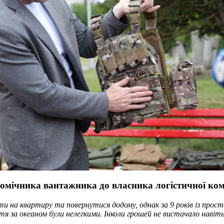
помічника вантажника до власника логістичної ком
и на квартиру та повернутися додому, однак за 9 років із прост
я за океаном були нелегкими. Інколи грошей не вистачало навіть