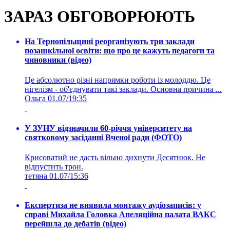
ЗАРАЗ ОБГОВОРЮЮТЬ
На Тернопільщині реорганізують три заклади
позашкільної освіти: що про це кажуть педагоги та
чиновники (відео)
Це абсолютно різні напрямки роботи із молоддю. Це
нігелізм - об'єднувати такі заклади. Основна причина ...
Ольга
01.07/19:35
У ЗУНУ відзначили 60-річчя університету на
святковому засіданні Вченої ради (ФОТО)
Крисоватий не дасть вільно дихнути Десятнюк. Не
відпустить трон.
тетяна
01.07/15:36
Експертиза не виявила монтажу аудіозаписів: у
справі Михайла Головка Апеляційна палата ВАКС
перейшла до дебатів (відео)