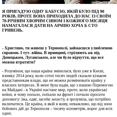
Я ПРИГАДУЮ ОДНУ БАБУСЮ, ЯКІЙ БУЛО ПІД 90
РОКІВ, ПРОТЕ ВОНА ПРИХОДИЛА ДО НАС ІЗ СВОЇМ
70-РІЧНИМ ХВОРИМ СИНОМ І КОЖНОГО МІСЯЦЯ
НАМАГАЛАСЯ ДАТИ НА АРМІЮ ХОЧА Б СТО
ГРИВЕНЬ.
- Христино, ти живеш
у
Тернополі, займаєшся улюбленою
справою. І тут- війна. В принципі, стріляють
аж
під
Донецьком, Луганськом, але
чи
було відчуття, що все
можна втратити?
- Розуміння, що наша країна змінилася, було уже в Києві,
взимку 2014 року, коли сотні тисяч людей сказали кільком
представникам влади, що не можна розмінювати країну у
власних інтересах. В мене була надія, що з нашою Перемогою
на Майдані - в Україні настане мир, проте, коли українські
воїни, в чому попало, поїхали на фронт і почали просити
допомогу: їжа, одяг, засоби захисту, я зрозуміла, що потрібно
включатися. Це країна, в якій я живу, неважливо, що від зони
бойових дій до Тернополя – тисячу кілометрів, ворог для всіх
один.