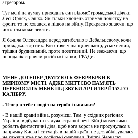
агресором.
Тут мені на думку приходить син відомої громадської діячки
Лесі Орляк, Сашко. Як тільки хлопець отримав повістку на
фронт, то не ховався, а пішов на війну. Прекрасно знаючи, що
його там може чекати.
Я бачила Олександра перед загибеллю в Дебальцевому, коли
приїжджала до них. Він стояв у шапці-вушанці, усміхнений,
трішки брудненький, проте позитивний. Не зважаючи, що
неподалік стріляли російські танки, ГРАДи.
МЕНЕ ДОТЕПЕР ДРАТУЮТЬ ФЕЄРВЕРКИ В
МИРНОМУ МІСТІ. АДЖЕ МИТТЄВО ПАМ'ЯТЬ
ПЕРЕНОСИТЬ МЕНЕ ПІД ЗВУКИ АРТИЛЕРІЇ 152-ГО
КАЛІБРУ.
- Тепер в тебе є поділ на героїв і навпаки?
- В нашій країні війна, розумієш. Там, у східних регіонах
України, відбуваються дуже страшні речі. Бійці моментами
роблять фантастичні діла, щоб нога ворога не просунулася в
напрямку Києва і ситуація в нашій країні не дестабілізувалася,
не кажучи уже про російські снаряди в Дніпрі, Черкасах,