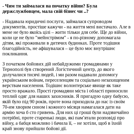
- Чим ти займалася на початку війни? Була
держслужбовцем, мала свій бізнес чи ..?
- Надавала юридичні послуги, займалася супроводом
документів, простіше кажучи - на життя мені вистачало. Але в
мене не було якоїсь цілі – жити тільки для себе. Ще до війни,
коли це не було "мейнстрімом" - я по-різному допомагала
дітям, які проживали в дитячих будинках. Проте тодішня
благодійність, не афішувалася – це було моє внутрішнє
покликання.
З початком бойових дій небайдужими громадянами у
Тернополі був створений Логістичний центр, до якого
долучалися тисячі людей, і ми разом надавали допомогу
українським воїнам, переселенцям та соціально незахищеним
верствам населення. Тодішнє волонтерське явище як таке
просто вражало. Прості громадяни міста і області приносили
теплий одяг для наших захисників. Я пригадую одну бабусю,
якій було під 90 років, проте вона приходила до нас із своїм
70-им хворим сином і кожного місяця намагалася дати на
армію хоча б сто гривень. Для них ці гроші були надзвичайно
потрібні, проте старенькі люди, які пам’ятали розповіді про
війну, а бабця можливо і бачила її, – не хотіли, щоб в їхній
край знову прийшли бойові дії.