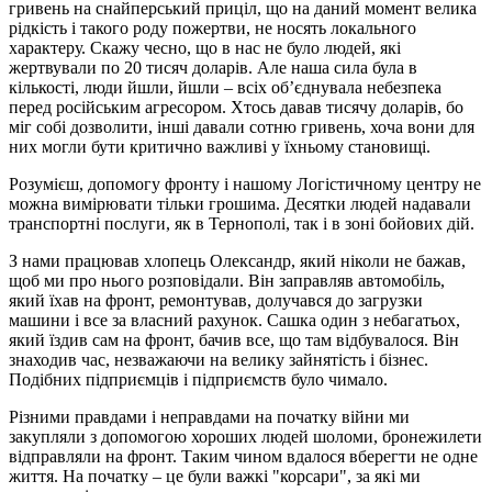
гривень на снайперський приціл, що на даний момент велика
рідкість і такого роду пожертви, не носять локального
характеру. Скажу чесно, що в нас не було людей, які
жертвували по 20 тисяч доларів. Але наша сила була в
кількості, люди йшли, йшли – всіх об’єднувала небезпека
перед російським агресором. Хтось давав тисячу доларів, бо
міг собі дозволити, інші давали сотню гривень, хоча вони для
них могли бути критично важливі у їхньому становищі.
Розумієш, допомогу фронту і нашому Логістичному центру не
можна вимірювати тільки грошима. Десятки людей надавали
транспортні послуги, як в Тернополі, так і в зоні бойових дій.
З нами працював хлопець Олександр, який ніколи не бажав,
щоб ми про нього розповідали. Він заправляв автомобіль,
який їхав на фронт, ремонтував, долучався до загрузки
машини і все за власний рахунок. Сашка один з небагатьох,
який їздив сам на фронт, бачив все, що там відбувалося. Він
знаходив час, незважаючи на велику зайнятість і бізнес.
Подібних підприємців і підприємств було чимало.
Різними правдами і неправдами на початку війни ми
закупляли з допомогою хороших людей шоломи, бронежилети
відправляли на фронт. Таким чином вдалося вберегти не одне
життя. На початку – це були важкі "корсари", за які ми