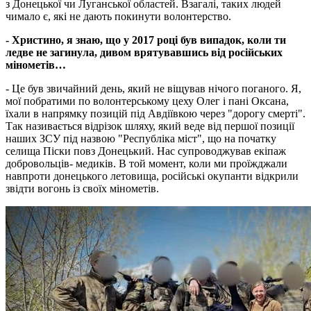
з Донецької чи Луганської областей. Взагалі, таких людей
чимало є, які не дають покинути волонтерство.
- Христино, я знаю, що у 2017 році був випадок, коли ти
ледве не загинула, дивом врятувавшись від російських
мінометів…
- Це був звичайний день, який не віщував нічого поганого. Я,
мої побратими по волонтерському цеху Олег і пані Оксана,
їхали в напрямку позицій під Авдіївкою через "дорогу смерті".
Так називається відрізок шляху, який веде від першої позиції
наших ЗСУ під назвою "Республіка міст", що на початку
селища Піски повз Донецький. Нас супроводжував екіпаж
добровольців- медиків. В той момент, коли ми проїжджали
навпроти донецького летовища, російські окупанти відкрили
звідти вогонь із своїх мінометів.