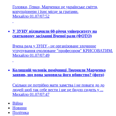
Головки, Гевки, Марченки це українське сміття,
корупціонери і їхнє місце за гратами.
Михайло
01.07/07:52
У ЗУНУ відзначили 60-річчя університету на
святковому засіданні Вченої ради (ФОТО)
Вчена рада у ЗУНУ - це організоване злочинне
угрупування очолюване "професором" КРИСОВАТИМ.
Михайло
01.07/07:49
Колишній чоловік помічниці Людмили Марченко
заявив, що вона замовила його вбивство? (фото)
Скільки це потрібно мати хамства і не поваги до до
людей щоб так себе вести і ще це бидло сидить у ...
Михайло
01.07/07:47
Війна
Новини
Політика