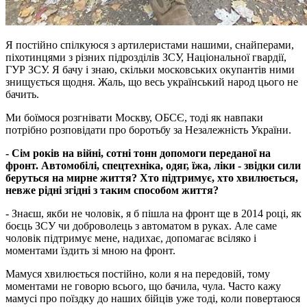
Я постійно спілкуюся з артилеристами нашими, снайперами,
піхотинцями з різних підрозділів ЗСУ, Національної гвардії,
ГУР ЗСУ. Я бачу і знаю, скільки московських окупантів ними
знищується щодня. Жаль, що весь український народ цього не
бачить.
Ми боїмося розгнівати Москву, ОБСЄ, тоді як навпаки
потрібно розповідати про боротьбу за Незалежність України.
- Сім років на війні, сотні тонн допомоги переданої на
фронт. Автомобілі, спецтехніка, одяг, їжа, ліки - звідки сили
беруться на мирне життя? Хто підтримує, хто хвилюється,
невже рідні згідні з таким способом життя?
- Знаєш, якби не чоловік, я б пішла на фронт ще в 2014 році, як
боєць ЗСУ чи доброволець з автоматом в руках. Але саме
чоловік підтримує мене, надихає, допомагає всіляко і
моментами їздить зі мною на фронт.
Мамуся хвилюється постійно, коли я на передовій, тому
моментами не говорю всього, що бачила, чула. Часто кажу
мамусі про поїздку до наших бійців уже тоді, коли повертаюся