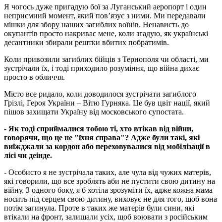
Я чогось дуже пригадую бої за Луганський аеропорт і один
неприємний момент, який пов’язує з ними. Ми передавали
мішки для збору наших загиблих воїнів. Ненависть до
окупантів просто накриває мене, коли згадую, як українські
десантники збирали рештки вбитих побратимів.
Коли привозили загиблих бійців з Тернополя чи області, ми
зустрічали їх, і тоді приходило розуміння, що війна дихає
просто в обличчя.
Місто все ридало, коли доводилося зустрічати загиблого
Грізлі, Героя України – Вітю Гурняка. Це був цвіт нації, який
пішов захищати Україну від московського супостата.
- Як тоді сприймалися тобою ті, хто втікав від війни,
говорячи, що це не "їхня справа"? Адже були такі, які
виїжджали за кордон або переховувалися від мобілізації в
лісі чи деінде.
- Особисто я не зустрічала таких, але чула від чужих матерів,
які говорили, що все зроблять аби не пустити свою дитину на
війну. З одного боку, я б хотіла зрозуміти їх, адже кожна мама
носить під серцем свою дитину, виховує не для того, щоб вона
потім загинула. Проте в таких же матерів були сини, які
втікали на фронт, залишали усіх, щоб воювати з російським