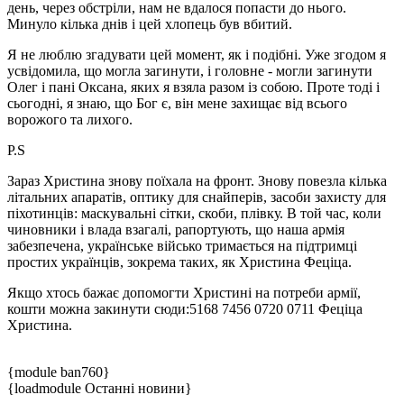
день, через обстріли, нам не вдалося попасти до нього.
Минуло кілька днів і цей хлопець був вбитий.
Я не люблю згадувати цей момент, як і подібні. Уже згодом я
усвідомила, що могла загинути, і головне - могли загинути
Олег і пані Оксана, яких я взяла разом із собою. Проте тоді і
сьогодні, я знаю, що Бог є, він мене захищає від всього
ворожого та лихого.
P.S
Зараз Христина знову поїхала на фронт. Знову повезла кілька
літальних апаратів, оптику для снайперів, засоби захисту для
піхотинців: маскувальні сітки, скоби, плівку. В той час, коли
чиновники і влада взагалі, рапортують, що наша армія
забезпечена, українське військо тримається на підтримці
простих українців, зокрема таких, як Христина Феціца.
Якщо хтось бажає допомогти Христині на потреби армії,
кошти можна закинути сюди:5168 7456 0720 0711 Феціца
Христина.
{module ban760}
{loadmodule Останні новини}