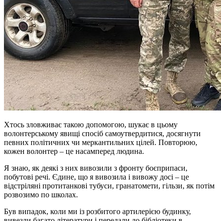
Хтось зловживає такою допомогою, шукає в цьому
волонтерському явищі спосіб самоутвердитися, досягнути
певних політичних чи меркантильних цілей. Повторюю,
кожен волонтер – це насамперед людина.
Я знаю, як деякі з них вивозили з фронту боєприпаси,
побутові речі. Єдине, що я вивозила і вивожу досі – це
відстріляні протитанкові тубуси, гранатомети, гільзи, як потім
розвозимо по школах.
Був випадок, коли ми із розбитого артилерією будинку,
вивезли багато літератури і передали до бібліотеки в