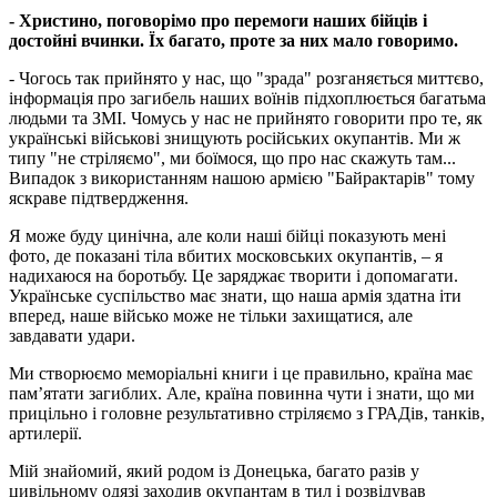
- Христино, поговорімо про перемоги наших бійців і
достойні вчинки. Їх багато, проте за них мало говоримо.
- Чогось так прийнято у нас, що "зрада" розганяється миттєво,
інформація про загибель наших воїнів підхоплюється багатьма
людьми та ЗМІ. Чомусь у нас не прийнято говорити про те, як
українські військові знищують російських окупантів. Ми ж
типу "не стріляємо", ми боїмося, що про нас скажуть там...
Випадок з використанням нашою армією "Байрактарів" тому
яскраве підтвердження.
Я може буду цинічна, але коли наші бійці показують мені
фото, де показані тіла вбитих московських окупантів, – я
надихаюся на боротьбу. Це заряджає творити і допомагати.
Українське суспільство має знати, що наша армія здатна іти
вперед, наше військо може не тільки захищатися, але
завдавати удари.
Ми створюємо меморіальні книги і це правильно, країна має
пам’ятати загиблих. Але, країна повинна чути і знати, що ми
прицільно і головне результативно стріляємо з ГРАДів, танків,
артилерії.
Мій знайомий, який родом із Донецька, багато разів у
цивільному одязі заходив окупантам в тил і розвідував