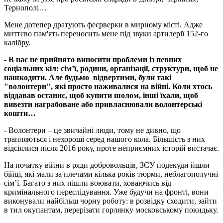
Тернополі…
Мене дотепер дратують феєрверки в мирному місті. Адже
миттєво пам'ять переносить мене під звуки артилерії 152-го
калібру.
- В нас не прийнято виносити проблеми із певних
соціальних кіл: сім’ї, родини, організації, структури, щоб не
нашкодити. Але будьмо відвертими, були такі
"волонтери", які просто наживалися на війні. Коли хтось
віддавав останнє, щоб купити шолом, інші їхали, щоб
вивезти награбоване або привласнювали волонтерські
кошти…
- Волонтери – це звичайні люди, тому не дивно, що
трапляються і нехороші серед нашого кола. Більшість з них
відсіялися після 2016 року, проте неприємних історій вистачає.
На початку війни в ряди добровольців, ЗСУ подекуди йшли
бійці, які мали за плечами кілька років тюрми, неблагополучні
сім’ї. Багато з них пішли воювати, ховаючись від
кримінального переслідування. Уже будучи на фронті, вони
виконували найбільш чорну роботу: в розвідку сходити, зайти
в тил окупантам, перерізати горлянку московському покидьку.