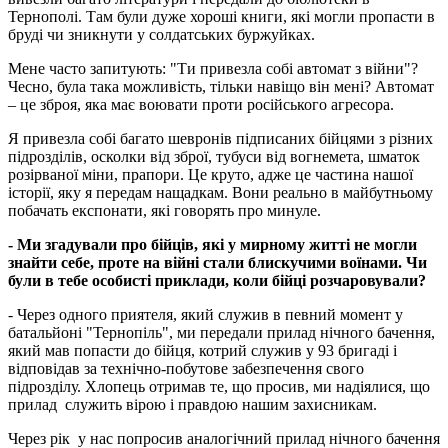
Тернополі. Там були дуже хороші книги, які могли пропасти в
бруді чи зникнути у солдатських буржуйках.
Мене часто запитують: "Ти привезла собі автомат з війни"?
Чесно, була така можливість, тільки навіщо він мені? Автомат
– це зброя, яка має воювати проти російського агресора.
Я привезла собі багато шевронів підписаних бійцями з різних
підрозділів, осколки від зброї, тубуси від вогнемета, шматок
розірваної міни, прапори. Це круто, адже це частина нашої
історії, яку я передам нащадкам. Вони реально в майбутньому
побачать експонати, які говорять про минуле.
- Ми згадували про бійців, які у мирному житті не могли
знайти себе, проте на війні стали блискучими воїнами. Чи
були в тебе особисті приклади, коли бійці розчаровували?
- Через одного приятеля, який служив в певний момент у
батальйоні "Тернопіль", ми передали прилад нічного бачення,
який мав попасти до бійця, котрий служив у 93 бригаді і
відповідав за технічно-побутове забезпечення свого
підрозділу. Хлопець отримав те, що просив, ми надіялися, що
прилад служить вірою і правдою нашим захисникам.
Через рік у нас попросив аналогічний прилад нічного бачення