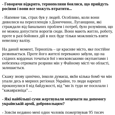
- Говорячи відкрито, тернополяни боялися, що прийдуть
росіяни і
вони все м
ожуть
втратити
...
- Напевне так, страх був у людей. Особливо, коли вони
дивилися на переселенців з Донеччини, Луганщини, які
страждали від банальних проблем і потреб, було розуміння, що
не можна допустити ворогів сюди. Вони мають житло, роботу,
проте в разі бойових дій в них буде тільки можливість взяти
невелику валізу.
На даний момент, Тернопіль – це красиве місто, яке постійне
розвивається. Проте його жителі переважно забули, що на
східних кордонах точаться бої з московськими окупантами і
небезпека отримати розриви мін у Файному місті чи області,
залишається.
Скажу знову цинічно, інколи думаєш, якби кілька бомб чи мін
упали десь в мирних регіонах України, то люди нарешті
прокинулися б від байдужості, від "ми їх туди не посилали і
"какаяразніца"…
- Які найбільші суми жертвували меценати на допомогу
українській армії, добровольцям?
- Зовсім недавно мені один чоловік пожертвував 95 тисяч