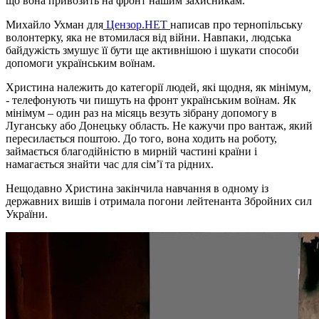
що вона привозить на фронт нашим захисникам.
Михайло Ухман для
Цензор.НЕТ
написав про тернопільську
волонтерку, яка не втомилася від війни. Навпаки, людська
байдужість змушує її бути ще активнішою і шукати способи
допомоги українським воїнам.
Христина належить до категорії людей, які щодня, як мінімум,
- телефонують чи пишуть на фронт українським воїнам. Як
мінімум – один раз на місяць везуть зібрану допомогу в
Луганську або Донецьку область. Не кажучи про вантаж, який
пересилається поштою. До того, вона ходить на роботу,
займається благодійністю в мирній частині країни і
намагається знайти час для сім’ї та рідних.
Нещодавно Христина закінчила навчання в одному із
державних вишів і отримала погони лейтенанта Збройних сил
України.