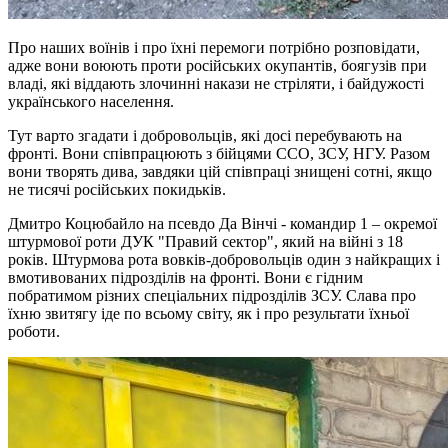
Про наших воїнів і про їхні перемоги потрібно розповідати,
адже вони воюють проти російських окупантів, боягузів при
владі, які віддають злочинні накази не стріляти, і байдужості
українського населення.
Тут варто згадати і добровольців, які досі перебувають на
фронті. Вони співпрацюють з бійцями ССО, ЗСУ, НГУ. Разом
вони творять дива, завдяки цій співпраці знищені сотні, якщо
не тисячі російських покидьків.
Дмитро Коцюбайло на псевдо Да Вінчі - командир 1 – окремої
штурмової роти ДУК "Правий сектор", який на війні з 18
років. Штурмова рота вовків-добровольців один з найкращих і
вмотивованих підрозділів на фронті. Вони є гідним
побратимом різних спеціальних підрозділів ЗСУ. Слава про
їхню звитягу іде по всьому світу, як і про результати їхньої
роботи.