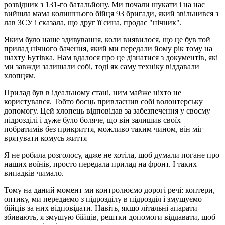
розвідник з 131-го батальйону. Ми почали шукати і на нас
вийшла мама колишнього бійця 93 бригади, який звільнився з
лав ЗСУ і сказала, що друг її сина, продає "нічник".
Яким було наше здивування, коли виявилося, що це був той
прилад нічного бачення, який ми передали йому рік тому на
шахту Бутівка. Нам вдалося про це дізнатися з документів, які
ми завжди залишали собі, тоді як саму техніку віддавали
хлопцям.
Прилад був в ідеальному стані, ним майже ніхто не
користувався. Тобто боєць привласнив собі волонтерську
допомогу. Цей хлопець відповідав за забезпечення у своєму
підрозділі і дуже було боляче, що він залишив своїх
побратимів без прикриття, можливо таким чином, він міг
врятувати комусь життя
Я не робила розголосу, адже не хотіла, щоб думали погане про
наших воїнів, просто передала прилад на фронт. І таких
випадків чимало.
Тому на даний момент ми контролюємо дорогі речі: коптери,
оптику, ми передаємо з підрозділу в підрозділ і змушуємо
бійців за них відповідати. Навіть, якщо літальні апарати
збивають, я змушую бійців, рештки допомоги віддавати, щоб