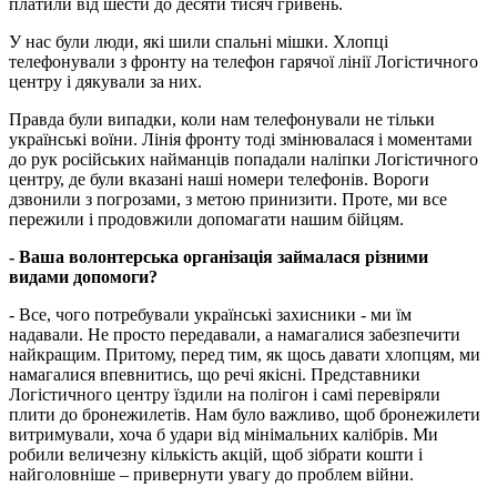
платили від шести до десяти тисяч гривень.
У нас були люди, які шили спальні мішки. Хлопці
телефонували з фронту на телефон гарячої лінії Логістичного
центру і дякували за них.
Правда були випадки, коли нам телефонували не тільки
українські воїни. Лінія фронту тоді змінювалася і моментами
до рук російських найманців попадали наліпки Логістичного
центру, де були вказані наші номери телефонів. Вороги
дзвонили з погрозами, з метою принизити. Проте, ми все
пережили і продовжили допомагати нашим бійцям.
- Ваша волонтерська організація займалася різними
видами допомоги?
- Все, чого потребували українські захисники - ми їм
надавали. Не просто передавали, а намагалися забезпечити
найкращим. Притому, перед тим, як щось давати хлопцям, ми
намагалися впевнитись, що речі якісні. Представники
Логістичного центру їздили на полігон і самі перевіряли
плити до бронежилетів. Нам було важливо, щоб бронежилети
витримували, хоча б удари від мінімальних калібрів. Ми
робили величезну кількість акцій, щоб зібрати кошти і
найголовніше – привернути увагу до проблем війни.