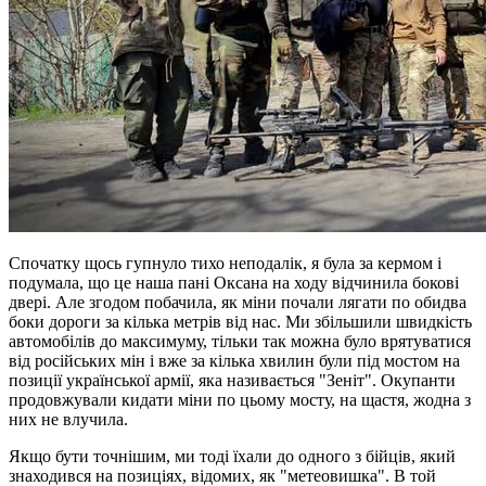
Спочатку щось гупнуло тихо неподалік, я була за кермом і
подумала, що це наша пані Оксана на ходу відчинила бокові
двері. Але згодом побачила, як міни почали лягати по обидва
боки дороги за кілька метрів від нас. Ми збільшили швидкість
автомобілів до максимуму, тільки так можна було врятуватися
від російських мін і вже за кілька хвилин були під мостом на
позиції української армії, яка називається "Зеніт". Окупанти
продовжували кидати міни по цьому мосту, на щастя, жодна з
них не влучила.
Якщо бути точнішим, ми тоді їхали до одного з бійців, який
знаходився на позиціях, відомих, як "метеовишка". В той