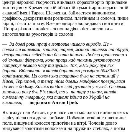
центрі народної творчості, викладав образотворчо-прикладне
мистецтво у Кременецькій обласній гуманітарно-педагогічній
академії імені Тараса Шевченка. Займається живописом,
графікою, декоративним розписом, плетінням із соломи, пише
вірші, п’єси та прозу. Вже неодноразово видавав свої книги.
Попри різноплановість, основна діяльність чоловіка –
виготовлення рукотворів із соломи.
—
За довгі роки праці виготовив чимало виробів. Це –
солом’яні капелюхи, кошики, тарелі, жіночі шпильки та обручі,
декоративних лебедів та багато іншого. Люблю працювати з
об’ємними фігурами, хоча праця над такими рукотворами
потребує немало часу та зусиль. Так, 2015 року був Рік
барана. Відповідно, я виплів баранчика розміром 60х30х20
сантиметрів. Ця солом’яна тваринка була на експозиції у
Києві, Тернополі, а тепер після довгих мандрівок повернулася
до мене додому. Колись віддам свій рукотвір у музей. Оскільки
минулого року був Рік свині, то я, на пару з сином, виплів
символічну тваринку, яка також їздила по Україні на
виставки
, —
поділився Антон Гриб.
Як згадує пан Антон, ще в часи своєї молодості вийшов якось
із лісу після походу за грибами. Побачив розкішне пшеничне
поле, вишукані колосся тріпотіли на вітрі. Чоловік довго
милувався золотими колосками на пружних стеблах, а потім