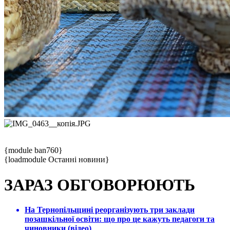
{module ban760}
{loadmodule Останні новини}
ЗАРАЗ ОБГОВОРЮЮТЬ
На Тернопільщині реорганізують три заклади
позашкільної освіти: що про це кажуть педагоги та
чиновники (відео)