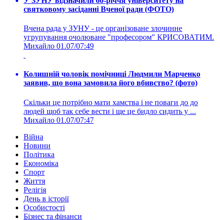
У ЗУНУ відзначили 60-річчя університету на
святковому засіданні Вченої ради (ФОТО)
Вчена рада у ЗУНУ - це організоване злочинне
угрупування очолюване "професором" КРИСОВАТИМ.
Михайло
01.07/07:49
Колишній чоловік помічниці Людмили Марченко
заявив, що вона замовила його вбивство? (фото)
Скільки це потрібно мати хамства і не поваги до до
людей щоб так себе вести і ще це бидло сидить у ...
Михайло
01.07/07:47
Війна
Новини
Політика
Економіка
Спорт
Життя
Релігія
День в історії
Особистості
Бізнес та фінанси