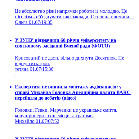
Це абсолютно різні напрямки роботи із молоддю. Це
нігелізм - об'єднувати такі заклади. Основна причина ...
Ольга
01.07/19:35
У ЗУНУ відзначили 60-річчя університету на
святковому засіданні Вченої ради (ФОТО)
Крисоватий не дасть вільно дихнути Десятнюк. Не
відпустить трон.
тетяна
01.07/15:36
Експертиза не виявила монтажу аудіозаписів: у
справі Михайла Головка Апеляційна палата ВАКС
перейшла до дебатів (відео)
Головки, Гевки, Марченки це українське сміття,
корупціонери і їхнє місце за гратами.
Михайло
01.07/07:52