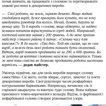
почав вивчати, як працювати з соломою та перетворювати
злакові рослини в декоративні вироби.
—
Свої роботи, на жаль, оцінюю дешево. Якщо людині
сподобався виріб, дуже прагнуть його купити, то не хочу
шкодувати рукотвір для когось. Нехай, думаю, беруть за
меншу ціну. Та й вироби з соломи, якщо відверто, не надто
великим попитом користуються серед людей. Наприклад,
плетений капелюх оцінив у 200 гривень. А до мене приїхав
майстер з іншого району й питає: «Скільки часу плів
капелюх?!» Я до нього: «Три дні». Тоді він сказав, що не сам
виріб, а кожен день моєї роботи повинен бути оплачений.
Відтак, виріб повинен продавати не за 200, а 600 гривень. Бо
ж робота ця копітка і повинна належно оцінюватися. Тільки
ж мені поки совість не дозволяє продавати роботи настільки
вартісно
,
— додав майстер.
Умілець підмітив, що для своїх виробів вирощує солому
самостійно. Сіє жито, потім збирає, сортує, замочує та плете
декоративні вироби. Свої рукотвори часом розфарбовує
натуральними барвниками. Наприклад, вичавлює сік із
горіхової шкаралупи та вмочую туди солому. Вона набуває
приємного темно-коричневого кольору. Відтак, із фарбованої і
нефарбованої соломи створює різноманітні узори.