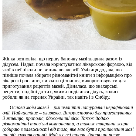
Жінка розповіла, що першу баночку мазі зварила разом із
дідусем. Надалі почала користуватися лікарською формою, від
якої в неї ніколи не виникало алергії. Умілиця додала, що
пізніше почала збирати різноманітні книги з інформацією про
лікарські рослини, вивчати ці знання, використовувати для
приготування рецептів мазей. Дізналася, що знахарські
рецепти, подібні до тих, якими поділився дідусь, колись
робили як на теренах України, так навіть і в Сибіру.
—
Основа моїм мазей – різноманітні натуральні нерафіновані
олії. Найчастіше – оливкова. Використовую для приготування
й живицю, прополіс, бджолиний віск. Також додаю
різноманітні трав’яні компоненти, а також тваринні жири
(обираю в залежності від того, яке має бути проникнення мазі
та від захворювання). Майже всі трави збираю на полях,