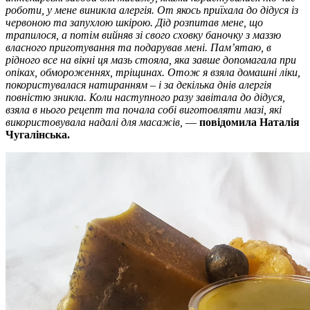
роботи, у мене виникла алергія. От якось приїхала до дідуся із
червоною та запухлою шкірою. Дід розпитав мене, що
трапилося, а потім вийняв зі свого сховку баночку з маззю
власного приготування та подарував мені. Пам’ятаю, в
рідного все на вікні ця мазь стояла, яка завше допомагала при
опіках, обмороженнях, тріщинах. Отож я взяла домашні ліки,
покористувалася натиранням – і за декілька днів алергія
повністю зникла. Коли наступного разу завітала до дідуся,
взяла в нього рецепт та почала собі виготовляти мазі, які
використовувала надалі для масажів,
—
повідомила Наталія
Чугалінська.