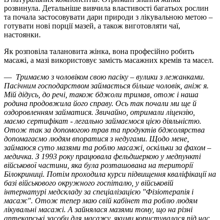
розвинула. Детальніше вивчила властивості багатьох рослин
та почала застосовувати дари природи з лікувальною метою –
готувати нові порції мазей, а також виготовляти чаї,
настоянки.
Як розповіла талановита жінка, вона професійно робить
масажі, а мазі використовує замість масажних кремів та масел.
—
Тримаємо з чоловіком свою пасіку – вулики з лежанками.
Пасічним господарством займається більше чоловік, аніж я.
Мій дідусь, до речі, також бджоли тримав, отож і наша
родина продовжила його справу. Ось так почали ми ще й
оздоровленням займатися. Звичайно, отримали ліцензію,
маємо сертифікат - легально займаємося цією діяльністю.
Отож так за допомогою трав та продуктів бджолярства
допомагаємо людям впоратися з недугами. Щодо мене,
займаюся суто мазями та роблю масажі, оскільки за фахом –
медичка. З 1993 року працювала фельдшеркою у медпункті
військової частини, яка була розташована на території
Білокриниці. Потім проходила курси підвищення кваліфікації на
базі військового окружного госпіталю, у військовій
інтернатурі медскладу за спеціалізацією "Фізіотерапія і
масаж". Отож тепер маю свій кабінет та роблю людям
лікувальні масажі. А зайнялася мазями тому, що на різні
аптекарські засоби для масажу, якими користувалася під час