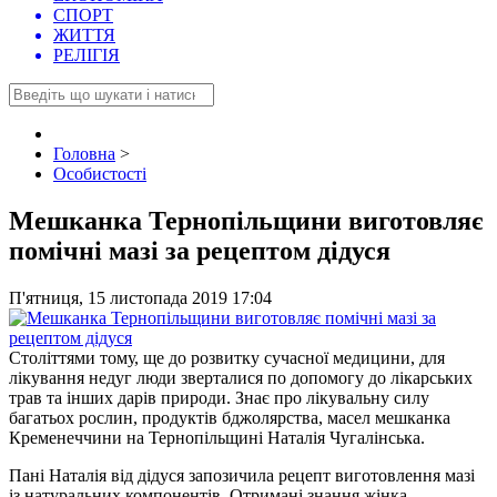
СПОРТ
ЖИТТЯ
РЕЛІГІЯ
Головна
>
Особистості
Мешканка Тернопільщини виготовляє
помічні мазі за рецептом дідуся
П'ятниця, 15 листопада 2019 17:04
Століттями тому, ще до розвитку сучасної медицини, для
лікування недуг люди зверталися по допомогу до лікарських
трав та інших дарів природи. Знає про лікувальну силу
багатьох рослин, продуктів бджолярства, масел мешканка
Кременеччини на Тернопільщині Наталія Чугалінська.
Пані Наталія від дідуся запозичила рецепт виготовлення мазі
із натуральних компонентів. Отримані знання жінка