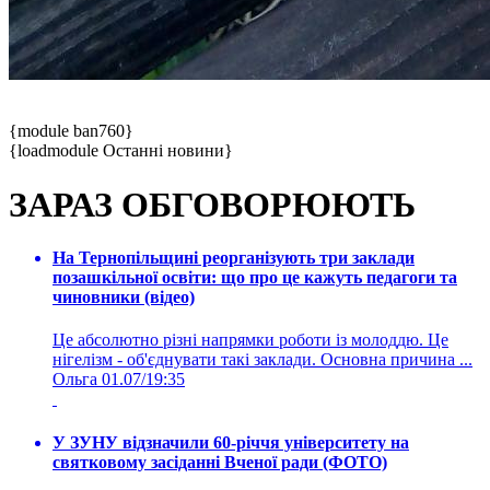
{module ban760}
{loadmodule Останні новини}
ЗАРАЗ ОБГОВОРЮЮТЬ
На Тернопільщині реорганізують три заклади
позашкільної освіти: що про це кажуть педагоги та
чиновники (відео)
Це абсолютно різні напрямки роботи із молоддю. Це
нігелізм - об'єднувати такі заклади. Основна причина ...
Ольга
01.07/19:35
У ЗУНУ відзначили 60-річчя університету на
святковому засіданні Вченої ради (ФОТО)