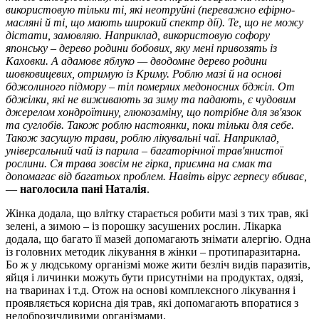
використовую тільки ті, які неотруйні (переважно ефірно-
масляні й ті, що мають широкий спектр дії). Те, що не можу
дістати, замовляю. Наприклад, використовую софору
японську – дерево родини бобових, яку мені привозять із
Каховки. А адамове яблуко — дводомне дерево родини
шовковицевих, отримую із Криму. Роблю мазі й на основі
бджолиного підмору – тіл померлих медоносних бджіл. От
бджілки, які не виживають за зиму та падають, є чудовим
джерелом хондроїтину, глюкозаміну, що потрібне для зв'язок
та суглобів. Також роблю настоянки, поки тільки для себе.
Також засушую трави, роблю лікувальні чаї. Наприклад,
універсальний чай із парила – багаторічної трав'янистої
рослини. Ся трава зовсім не гірка, приємна на смак та
допомагає від багатьох проблем. Навіть вірус герпесу вбиває,
—
наголосила пані Наталія
.
Жінка додала, що влітку старається робити мазі з тих трав, які
зелені, а зимою – із порошку засушених рослин. Лікарка
додала, що багато її мазей допомагають знімати алергію. Одна
із головних методик лікування в жінки – протипаразитарна.
Бо ж у людському організмі може жити безліч видів паразитів,
яйця і личинки можуть бути присутніми на продуктах, одязі,
на тваринах і т.д. Отож на основі комплексного лікування і
проявляється корисна дія трав, які допомагають впоратися з
недоброзичливими організмами.