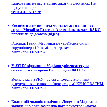
Крисоватий не дасть вільно дихнути Десятнюк. Не
відпустить трон.
тетяна
01.07/15:36
Експертиза не виявила монтажу аудіозаписів: у
справі Михайла Головка Апеляційна палата ВАКС
перейшла до дебатів (відео)
Головки, Гевки, Марченки це українське сміття,
корупціонери і їхнє місце за гратами.
Михайло
01.07/07:52
У ЗУНУ відзначили 60-річчя університету на
святковому засіданні Вченої ради (ФОТО)
Вчена рада у ЗУНУ - це організоване злочинне
угрупування очолюване "професором" КРИСОВАТИМ.
Михайло
01.07/07:49
Колишній чоловік помічниці Людмили Марченко
заявив, що вона замовила його вбивство? (фото)