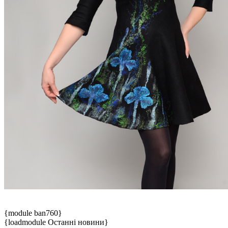
{module ban760}
{loadmodule Останні новини}