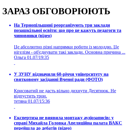
ЗАРАЗ ОБГОВОРЮЮТЬ
На Тернопільщині реорганізують три заклади
позашкільної освіти: що про це кажуть педагоги та
чиновники (відео)
Це абсолютно різні напрямки роботи із молоддю. Це
нігелізм - об'єднувати такі заклади. Основна причина ...
Ольга
01.07/19:35
У ЗУНУ відзначили 60-річчя університету на
святковому засіданні Вченої ради (ФОТО)
Крисоватий не дасть вільно дихнути Десятнюк. Не
відпустить трон.
тетяна
01.07/15:36
Експертиза не виявила монтажу аудіозаписів: у
справі Михайла Головка Апеляційна палата ВАКС
перейшла до дебатів (відео)