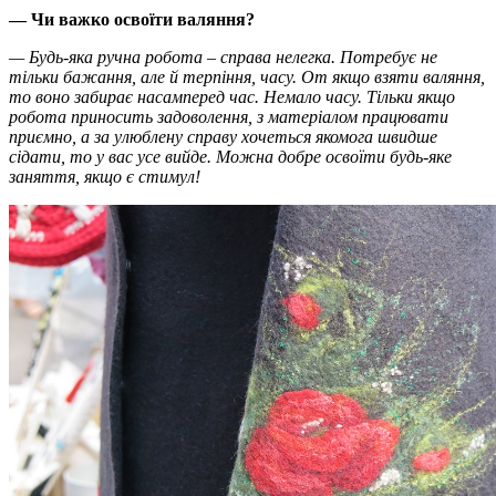
— Чи важко освоїти валяння?
— Будь-яка ручна робота – справа нелегка. Потребує не
тільки бажання, але й терпіння, часу. От якщо взяти валяння,
то воно забирає насамперед час. Немало часу. Тільки якщо
робота приносить задоволення, з матеріалом працювати
приємно, а за улюблену справу хочеться якомога швидше
сідати, то у вас усе вийде. Можна добре освоїти будь-яке
заняття, якщо є стимул!