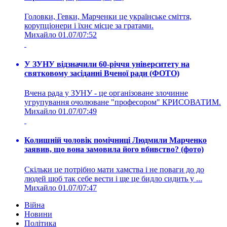
Головки, Гевки, Марченки це українське сміття,
корупціонери і їхнє місце за гратами.
Михайло
01.07/07:52
У ЗУНУ відзначили 60-річчя університету на
святковому засіданні Вченої ради (ФОТО)
Вчена рада у ЗУНУ - це організоване злочинне
угрупування очолюване "професором" КРИСОВАТИМ.
Михайло
01.07/07:49
Колишній чоловік помічниці Людмили Марченко
заявив, що вона замовила його вбивство? (фото)
Скільки це потрібно мати хамства і не поваги до до
людей щоб так себе вести і ще це бидло сидить у ...
Михайло
01.07/07:47
Війна
Новини
Політика