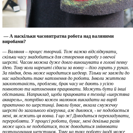
— А наскільки
часовитратна
робота над валяними
виробами?
— Валяння – процес творчий. Тож важко відслідкувати,
скільки часу знадобиться для створення виробу з овечої
шерсті. Часом можна дуже довго виношувати в голові певну
ідею. Тому коли нарешті сідаєш за вовну – діло горить у руках.
За півдня, день може народитися шедевр. Тільки не завжди до
нас надходить таке натхнення до роботи. Інколи життєва
заклопотаність, проблеми, брак часу не дають з усією
повнотою та натхненням працювати. Можуть бути й інші
обставини. Наприклад, щоби працювати в техніці «шерстяна
акварель», потрібно кожен малюнок викладати на виріб
практично по шерстинці. Інколи буває, вклала смужечку
шерсті до загального візерунка, аж дивлюся, - не подобається
мені, як лежить ця вовна. І що ж! Доводиться перекладувати,
переробляти. У процесі роботи, буває, мені декілька разів
може щось не подобатися, тож доводиться змінювати
розташування шерстинок. Тому на таку роботу іноді може