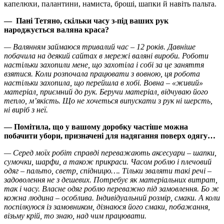
капелюхи, палантини, намиста, броші, шапки й навіть пальта.
— Пані Тетяно, скільки часу з-під ваших рук
народжується валяна краса?
— Валянням займаюся тривалий час – 12 років. Давніше
побачила на деякий сайтах в мережі валяні вироби. Роботи
настільки захопили мене, що захотіла і собі за це заняття
взятися. Коли розпочала працювати з вовною, ця робота
настільки захопила, що перейшла в хобі. Вовна – «живий»
матеріал, приємний до рук. Беручи матеріал, відчуваю його
тепло, м’якість. Що не хочеться випускати з рук ні шерсть,
ні виріб з неї.
— Помітила, що у вашому доробку частіше можна
побачити убори, призначені для надягання поверх одягу…
— Серед моїх робіт справді переважають аксесуари – шапки,
сумочки, шарфи, а також прикраси. Часом роблю і плечовий
одяг – пальто, светр, спідницю…. Тільки зваляти такі речі –
задоволення не з дешевих. Потребує як матеріальних витрат,
так і часу. Власне одяг роблю переважно під замовлення. Бо ж
кожна людина – особлива. Індивідуальний розмір, смаки. А коли
поспілкуюся із замовником, дізнаюся його смаки, побажання,
візьму крій, то знаю, над чим працювати.