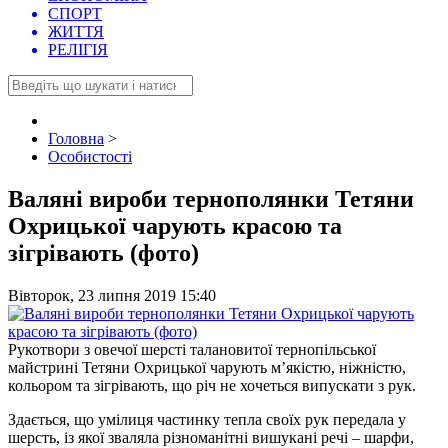
СПОРТ
ЖИТТЯ
РЕЛІГІЯ
Головна
>
Особистості
Валяні вироби тернополянки Тетяни
Охрицької чарують красою та
зігрівають (фото)
Вівторок, 23 липня 2019 15:40
Рукотвори з овечої шерсті талановитої тернопільської
майстрині Тетяни Охрицької чарують м’якістю, ніжністю,
кольором та зігрівають, що річ не хочеться випускати з рук.
Здається, що умілиця частинку тепла своїх рук передала у
шерсть, із якої зваляла різноманітні вишукані речі – шарфи,