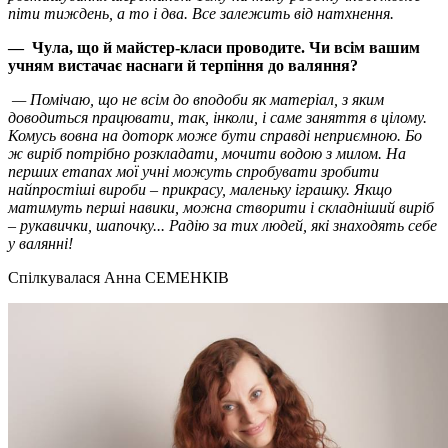
піти тиждень, а то і два. Все залежить від натхнення.
— Чула, що й майстер-класи проводите. Чи всім вашим
учням вистачає наснаги й терпіння до валяння?
— Помічаю, що не всім до вподоби як матеріал, з яким
доводиться працювати, так, інколи, і саме заняття в цілому.
Комусь вовна на доторк може бути справді неприємною. Бо
ж виріб потрібно розкладати, мочити водою з милом. На
перших етапах мої учні можуть спробувати зробити
найпростіші вироби – прикрасу, маленьку іграшку. Якщо
матимуть перші навики, можна створити і складніший виріб
– рукавички, шапочку... Радію за тих людей, які знаходять себе
у валянні!
Спілкувалася Анна СЕМЕНКІВ