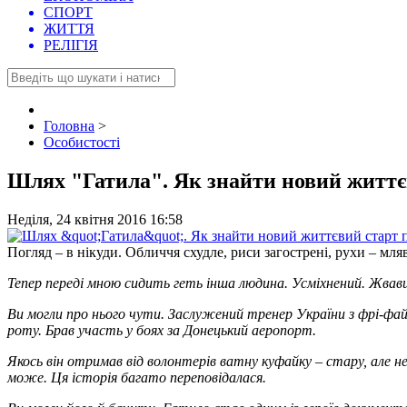
СПОРТ
ЖИТТЯ
РЕЛІГІЯ
Головна
>
Особистості
Шлях "Гатила". Як знайти новий життє
Неділя, 24 квітня 2016 16:58
Погляд – в нікуди. Обличчя схудле, риси загострені, рухи – мля
Тепер переді мною сидить геть інша людина. Усміхнений. Жвави
Ви могли про нього чути. Заслужений тренер України з фрі-фай
роту. Брав участь у боях за Донецький аеропорт.
Якось він отримав від волонтерів ватну куфайку – стару, але 
може. Ця історія багато переповідалася.