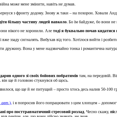
 війна може мене змінити, навіть не думав.
овернуся з фронту додому. Знову ж таки – на похорон. Ховали Анд
идіти більшу частину людей навколо
. Бо їм байдуже, бо вони не
 вони нікого не хоронили. Але
тоді я буквально почав кидатися
і вже ззаду сигналять. Вибухав від того. Хотілося вийти і розбит
и дружину. Вона у мене надзвичайно тонка і романтична натура.
дарив одного зі своїх бойових побратимів
там, на передовій. В
А він ще й головою стукнувся об щось.
вилося, що ще й не питущий – просто хтось десь налив 50-100 гра
–
авт
.),
і я попросив його попрацювати з цим хлопцем – допомогти
, ані про посттравматичний стресовий розлад
. Чесно скажу,
піс
і чув раніше, але, що вони дійсно значать, не знав.