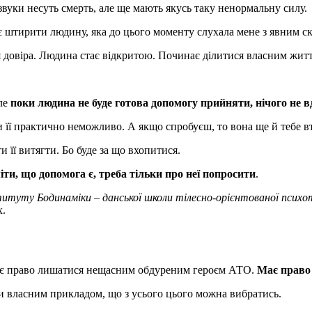
 звуки несуть смерть, але ще мають якусь таку ненормальну силу.
нає штирити людину, яка до цього моменту слухала мене з явним с
ться довіра. Людина стає відкритою. Починає ділитися власним ж
ле
поки людина не буде готова допомогу прийняти, нічого не в
ти її практично неможливо. А якщо спробуєш, то вона ще й тебе в
и її витягти. Бо буде за що вхопитися.
іти, що допомога є, треба тільки про неї попросити
.
итуту Бодинаміки – данської школи тілесно-орієнтованої психо
х.
 має право лишатися нещасним обдуреним героєм АТО.
Має право 
ти власним прикладом, що з усього цього можна вибратись.