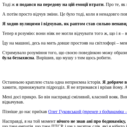
Тоді ж
я подався на передову на цій емоції втрати
. Про те, як
А потім просто відчув зміни. Це було тоді, коли я ненадовго п
Я ходив вулицями і відчував, як раптом став сильно ненав
Тепер я розумію: вони ніяк не могли відчувати того ж, що і я –
Їду на машині, десь на мить довше простояв на світлофорі – мен
Стримувало розуміння того, що своєю поведінкою можу образит
була беззахисна
. Вирішив, що мушу з тим щось робити.
Останньою краплею стала одна неприємна історія.
Я добряче в
хамити, принижувати підрозділ. Я не втримався і врізав йому. 
Мені досі прикро. Бо він насправді сміливий, класний вояк. Вия
відкачував.
Пізніше до нас приїхав
Олег Гуковський (
тренер з бодинаміки
Насправді, я на той момент
нічого не знав ані про бодинаміку
що таке емпатія, що таке ПТСР, і ще з десяток слів, які я нібито 