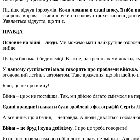
Пізніше відчув і зрозумів.
Коли людина в стані шоку, її ніби в
є хороша вправа – ставиш руки на голову і трохи тиснеш дониз
З'являється відчуття, що ти є.
ПРАВДА
Основне на війні – люди
. Ми можемо мати найкрутіше озброєнн
вийде.
Ця ідея близька і бодинаміці. Власне, на тренінгах ми докладає
У нашому суспільстві мало говорять про проблеми війська
.
вгодований легінь з автоматом. Таке враження, що він щойно пі
Блін, це не про війну!
Війна – це ж не посмішка. Так, ми дійсно багато сміємося на пер
Єдині правдиві плакати були зроблені з фотографій Сергія 
А все інше, що я бачив, – неправда. А люди дивляться і обманюю
Війна – це бруд і купа дебілізму
. І про це треба говорити!
Ясно, що правда сама по собі нічого одразу не змінить. Але арм