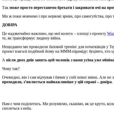
Так
може просто перестанемо брехати і закривати очі на пр
Ми ж поки мовчимо і про нервові зриви, про самогубства, про 
ДОВІРА
Це надзвичайно важливо, що мої колеги – хлопці з проекту
Wou
те, як трансформує людину війна.
Нещодавно ми проводили базовий тренінг для початківців у Те
проект взагалі подібний йому на МММ-піраміду: буцімто, хто ц
А
після двох днів занять цей чоловік з нами усіма уже обнім
Чому так?
Очевидно, він і сам відчував і бачив у собі певні зміни. Але не 
проходили, з’являється найважливіше у цій справі – довіра
.
Нам є чим поділитись. Ми розуміємо, скажімо, як це круто, коли
сиплеться з неба.