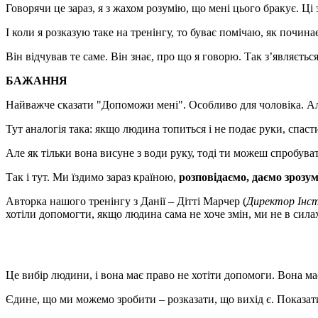
Говорячи це зараз, я з жахом розумію, що мені цього бракує. Ці
І коли я розказую таке на тренінгу, то буває помічаю, як почи
Він відчував те саме. Він знає, про що я говорю. Так з’являє
БАЖАННЯ
Найважче сказати "Допоможи мені". Особливо для чоловіка. А
Тут аналогія така: якщо людина топиться і не подає руки, спас
Але як тільки вона висуне з води руку, тоді ти можеш спробуват
Так і тут. Ми їздимо зараз країною,
розповідаємо, даємо зрозум
Авторка нашого тренінгу з Данії – Дітті Марчер (
Директор Інст
хотіли допомогти, якщо людина сама не хоче змін, ми не в сила
Це вибір людини, і вона має право не хотіти допомоги. Вона
Єдине, що ми можемо зробити – розказати, що вихід є. Показа