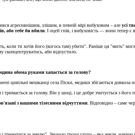
бився агресивнішим, злішим, в певній мірі вибуховим – але
усі тв
ів, або тебе би вбили
. І оцей гнів, і вибуховість — вони тепер є 
ть, коли ти хотів його (когось там) убити". Раніше ця "мить" мог
ому сконцентруватись, аби відпустило.
людина обома руками хапається за голову?
нені цивільні мешканці села Піски, медики збігаються довкола н
 і тримається за голову. Він у шоці, і це добре зчитується з його 
пов'язані з нашими тілесними відчуттями
. Відповідно – саме че
і триматися за землю". Звучало трохи глупо – яка земля, навіщо 