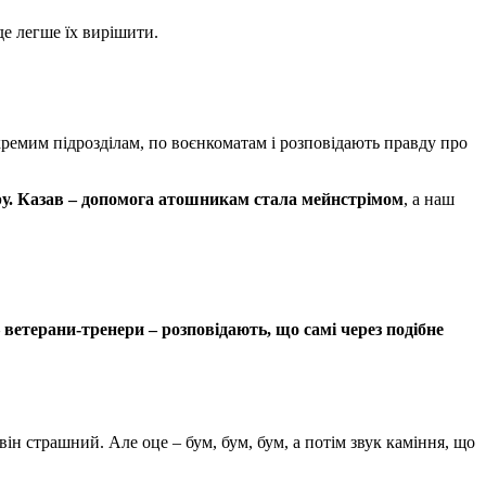
де легше їх вирішити.
окремим підрозділам, по воєнкоматам і розповідають правду про
у. Казав –
допомога атошникам стала мейнстрімом
, а наш
– ветерани-тренери – розповідають, що самі через подібне
він страшний. Але оце – бум, бум, бум, а потім звук каміння, що