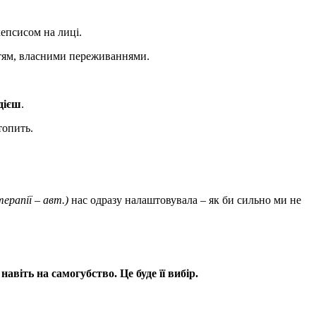
кепсисом на лиці.
иттям, власними переживаннями.
дієш
.
топить.
терапії
– авт.)
нас одразу налаштовувала – як би сильно ми не
навіть на самогубство. Це буде її вибір.