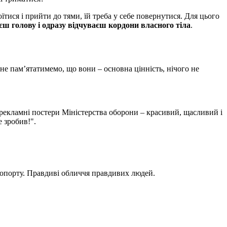
оїтися і прийти до тями, їй треба у себе повернутися. Для цього
єш голову і одразу відчуваєш кордони власного тіла
.
е пам’ятатимемо, що вони – основна цінність, нічого не
а рекламні постери Міністерства оборони – красивий, щасливий і
 зробив!".
еропорту. Правдиві обличчя правдивих людей.