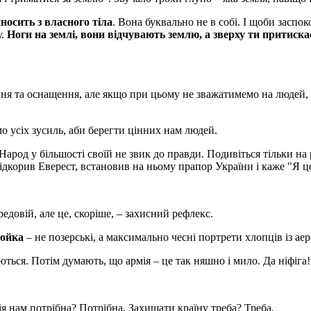
иносить з власного тіла
. Вона буквально не в собі. І щоби заспок
у.
Ноги на землі, вони відчувають землю, а зверху ти притиска
я та оснащення, але якщо при цьому не зважатимемо на людей, н
мо усіх зусиль, аби берегти цінних нам людей.
 Народ у більшості своїй не звик до правди. Подивіться тільки н
дкорив Еверест, встановив на ньому прапор України і каже "Я це
едовій, але це, скоріше, – захисний рефлекс.
Лойка
– не позерські, а максимально чесні портрети хлопців із а
ться. Потім думають, що армія – це так няшно і мило. Да ніфіга!
ія нам потрібна? Потрібна. Захищати країну треба? Треба.