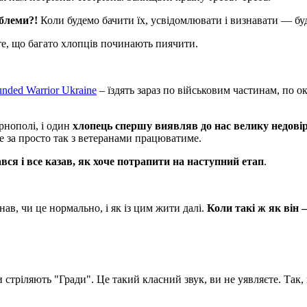
облеми?!
Коли будемо бачити їх, усвідомлювати і визнавати — бу
те, що багато хлопців починають пиячити.
nded Warrior Ukraine
– їздять зараз по військовим частинам, по 
рнополі, і один
хлопець спершу виявляв до нас велику недовір
е за просто так з ветеранами працюватиме.
ався і все казав, як хоче потрапити на наступний етап
.
знав, чи це нормально, і як із цим жити далі.
Коли такі ж як він 
 стріляють "Гради". Це такий класний звук, ви не уявляєте. Так, 