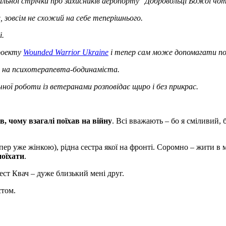
альної стрічки про захисників аеропорту "Добровольці Божої чот
, зовсім не схожий на себе теперішнього.
і.
проекту
Wounded Warrior Ukraine
і тепер сам може допомагати по
ся на психотерапевта-бодинаміста.
ної роботи із ветеранами розповідає щиро і без прикрас.
в, чому взагалі поїхав на війну
. Всі вважають – бо я сміливий, 
пер уже жінкою), рідна сестра якої на фронті. Соромно – жити в
поїхати
.
т Квач – дуже близький мені друг.
стом.