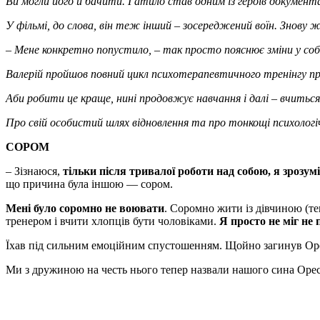
Ви могли його й бачити. Гатило став одним із героїв документ
У фільмі, до слова, він теж інший – зосереджений воїн. Знову ж
– Мене конкретно попустило, – так просто пояснює зміни у соб
Валерій пройшов повний цикл психотерапевтичного тренінгу 
Аби робити це краще, нині продовжує навчання і далі – вчить
Про свій особистий шлях відновлення та про тонкощі психологіч
СОРОМ
– Зізнаюся,
тільки після тривалої роботи над собою, я зрозумі
що причина була іншою — сором.
Мені було соромно не воювати
. Соромно жити із дівчиною (те
тренером і вчити хлопців бути чоловіками.
Я просто не міг не 
Їхав під сильним емоційним спустошенням. Щойно загинув Орес
Ми з дружиною на честь нього тепер назвали нашого сина Оре