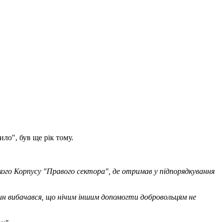
ло", був ще рік тому.
кого Корпусу "Правого сектора", де отримав у підпорядкування
нин вибачався, що нічим iншим допомогти добровольцям не