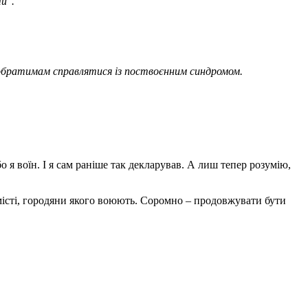
и".
братимам справлятися із поствоєнним синдромом.
бо я воїн. І я сам раніше так декларував. А лиш тепер розумію,
 місті, городяни якого воюють. Соромно – продовжувати бути