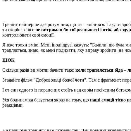
Тренінг найперше дає розуміння, що ти – змінився. Так, ти зро
ти скоріш за все
не витримав би тої реальності і втік, або здур
контролювати свої емоції.
Я вже трохи вмію. Мені іноді друзі кажуть: "Бачили, що була ми
трапляється, знаю, як мені подихати, яку вправу зробити, на ч
ШОК
Скільки разів ви могли бачити таке:
коли трапляється біда – 
Згадайте фільм "Добровольці божої чоти". Там є фрагмент: пора
І от син одного із поранених стоїть над своїм посіченим батьком
Уся бодинаміка базується якраз на тому, що
наші емоції тісно 
реакціями.
На першому тренінгу нам сказали так: "Ви повинні заземлитися 