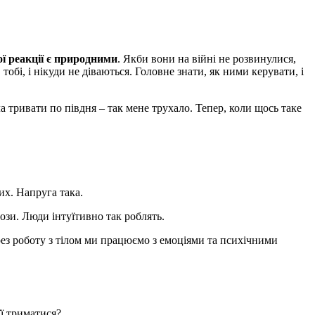
ої реакції є природними
. Якби вони на війні не розвинулися,
в тобі, і нікуди не діваються. Головне знати, як ними керувати, і
ла тривати по півдня – так мене трухало. Тепер, коли щось таке
их. Напруга така.
пози. Люди інтуїтивно так роблять.
рез роботу з тілом ми працюємо з емоціями та психічними
її триматися?