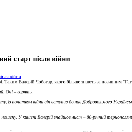
вий старт після війни
ві. Таким Валерій Чоботар, якого більше знають за позивним "Гати
й. Очі – горять.
ту, із початком війни він вступив до лав Добровольчого Українсь
не ношену. У кишені Валерій знайшов лист – 80-річний тернополя