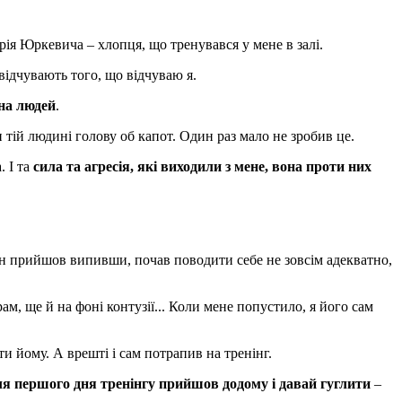
рія Юркевича – хлопця, що тренувався у мене в залі.
 відчувають того, що відчуваю я.
 на людей
.
и тій людині голову об капот. Один раз мало не зробив це.
 І та
сила та агресія, які виходили з мене, вона проти них
ін прийшов випивши, почав поводити себе не зовсім адекватно,
м, ще й на фоні контузії... Коли мене попустило, я його сам
 йому. А врешті і сам потрапив на тренінг.
ля першого дня тренінгу прийшов додому і давай гуглити
–