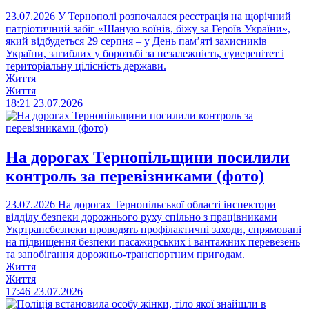
23.07.2026
У Тернополі розпочалася реєстрація на щорічний
патріотичний забіг «Шаную воїнів, біжу за Героїв України»,
який відбудеться 29 серпня – у День пам’яті захисників
України, загиблих у боротьбі за незалежність, суверенітет і
територіальну цілісність держави.
Життя
Життя
18:21
23.07.2026
На дорогах Тернопільщини посилили
контроль за перевізниками (фото)
23.07.2026
На дорогах Тернопільської області інспектори
відділу безпеки дорожнього руху спільно з працівниками
Укртрансбезпеки проводять профілактичні заходи, спрямовані
на підвищення безпеки пасажирських і вантажних перевезень
та запобігання дорожньо-транспортним пригодам.
Життя
Життя
17:46
23.07.2026