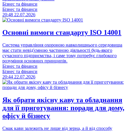
Бізнес та фінанси
Бізнес та фінанси
20:48
22.07.2026
Основні вимоги стандарту ISO 14001
Система управління охороною навколишнього середовища
має стати невід'ємною частиною діяльності будь-якого
сучасного підприємства, і саме тому потребує глибокого
розуміння основних принципів.
Бізнес та фінанси
Бізнес та фінанси
20:44
22.07.2026
Як обрати якісну каву та обладнання
для її приготування: поради для дому,
офісу й бізнесу
Смак кави залежить не лише від зерна, а й від способу