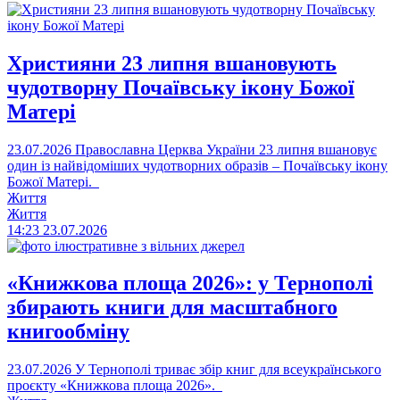
Християни 23 липня вшановують
чудотворну Почаївську ікону Божої
Матері
23.07.2026
Православна Церква України 23 липня вшановує
один із найвідоміших чудотворних образів – Почаївську ікону
Божої Матері.
Життя
Життя
14:23
23.07.2026
«Книжкова площа 2026»: у Тернополі
збирають книги для масштабного
книгообміну
23.07.2026
У Тернополі триває збір книг для всеукраїнського
проєкту «Книжкова площа 2026».