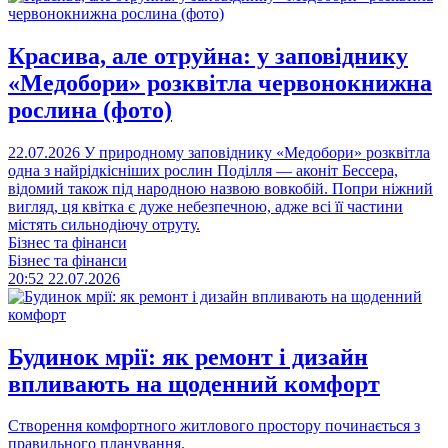
Красива, але отруйна: у заповіднику
«Медобори» розквітла червонокнижна
рослина (фото)
22.07.2026
У природному заповіднику «Медобори» розквітла
одна з найрідкісніших рослин Поділля — аконіт Бессера,
відомий також під народною назвою вовкобій. Попри ніжний
вигляд, ця квітка є дуже небезпечною, адже всі її частини
містять сильнодіючу отруту.
Бізнес та фінанси
Бізнес та фінанси
20:52
22.07.2026
Будинок мрії: як ремонт і дизайн
впливають на щоденний комфорт
Створення комфортного житлового простору починається з
правильного планування.