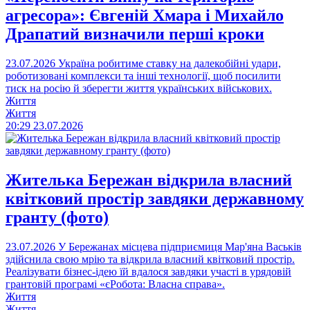
агресора»: Євгеній Хмара і Михайло
Драпатий визначили перші кроки
23.07.2026
Україна робитиме ставку на далекобійні удари,
роботизовані комплекси та інші технології, щоб посилити
тиск на росію й зберегти життя українських військових.
Життя
Життя
20:29
23.07.2026
Жителька Бережан відкрила власний
квітковий простір завдяки державному
гранту (фото)
23.07.2026
У Бережанах місцева підприємиця Мар'яна Васьків
здійснила свою мрію та відкрила власний квітковий простір.
Реалізувати бізнес-ідею їй вдалося завдяки участі в урядовій
грантовій програмі «єРобота: Власна справа».
Життя
Життя