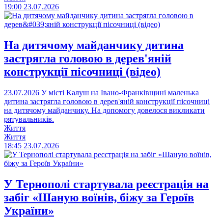
19:00
23.07.2026
На дитячому майданчику дитина
застрягла головою в дерев'яній
конструкції пісочниці (відео)
23.07.2026
У місті Калуш на Івано-Франківщині маленька
дитина застрягла головою в дерев'яній конструкції пісочниці
на дитячому майданчику. На допомогу довелося викликати
рятувальників.
Життя
Життя
18:45
23.07.2026
У Тернополі стартувала реєстрація на
забіг «Шаную воїнів, біжу за Героїв
України»