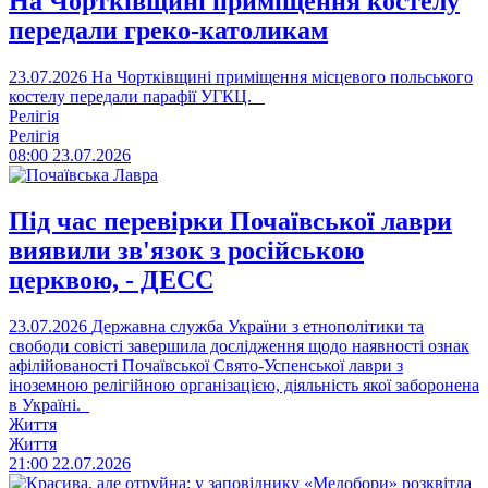
На Чортківщині приміщення костелу
передали греко-католикам
23.07.2026
На Чортківщині приміщення місцевого польського
костелу передали парафії УГКЦ.
Релігія
Релігія
08:00
23.07.2026
Під час перевірки Почаївської лаври
виявили зв'язок з російською
церквою, - ДЕСС
23.07.2026
Державна служба України з етнополітики та
свободи совісті завершила дослідження щодо наявності ознак
афілійованості Почаївської Свято-Успенської лаври з
іноземною релігійною організацією, діяльність якої заборонена
в Україні.
Життя
Життя
21:00
22.07.2026