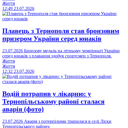
Життя
12:49
23.07.2026
Плавець з Тернополя став бронзовим
призером України серед юнаків
23.07.2026
Бронзову медаль на літньому чемпіонаті України
серед юнаків з плавання здобув спортсмен з Тернополя.
Життя
Життя
12:32
23.07.2026
Водій потрапив у лікарню: у
Тернопільському районі сталася
аварія (фото)
23.07.2026
Аварія з потерпілими трапилася в селі Ліски
Тернопільського району.