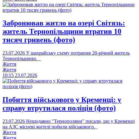
Забронював житло на озері Світязь:
житель Тернопільщини втратив 10
тисяч гривень (фото)
23.07.2026
У шахрайську схему потрапив 20-річний житель
Тернопільщини.
Життя
Життя
10:15
23.07.2026
Побиття військового у Кременці: у
справу втрутилася поліція (фото)
23.07.2026
Нещодавно "Тернополяни" писали, що у Кременці
на АЗС місцеві жителі побили військового.
Життя
Життя