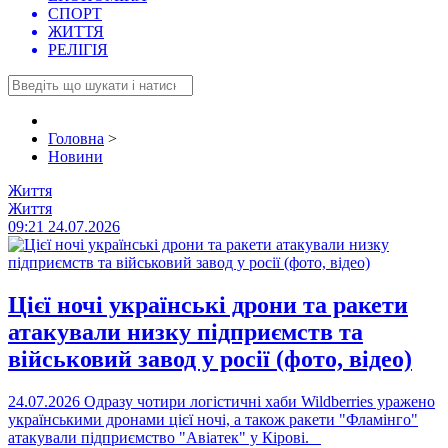
СПОРТ
ЖИТТЯ
РЕЛІГІЯ
Головна
>
Новини
Життя
Життя
09:21
24.07.2026
Цієї ночі українські дрони та ракети
атакували низку підприємств та
військовий завод у росії (фото, відео)
24.07.2026
Одразу чотири логістичні хаби Wildberries уражено
українськими дронами цієї ночі, а також ракети "Фламінго"
атакували підприємство "Авіатек" у Кірові.