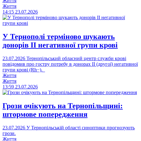
Життя
Життя
14:15
23.07.2026
У Тернополі терміново шукають
донорів II негативної групи крові
23.07.2026
Тернопільський обласний центр служби крові
повідомив про гостру потребу в донорах II (другої) негативної
групи крові (Rh−).
Життя
Життя
13:59
23.07.2026
Грози очікують на Тернопільщині:
штормове попередження
23.07.2026
У Тернопільській області синоптики прогнозують
грози.
Життя