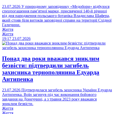
23.07.2026
У природному заповіднику «Медобори» відбулося
спецпогашення пам’ятної марки, присвяченої 140-й річниці
від дня народження польського ботаніка Владислава Шафера,
який стояв біля витоків заповідної справи на території Східної
Галичини.
Життя
Життя
19:17
23.07.2026
Понад два роки вважався зниклим
безвісти: підтвердили загибель
захисника тернополянина Едуарда
Антипенка
23.07.2026
Підтвердилася загибель захисника України Едуарда
Антипенка. Воїн загинув під час виконання бойового
завдання на Донеччині, а з травня 2023 року вважався
зниклим безвісти.
Життя
Життя