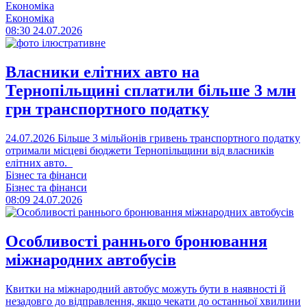
Економіка
Економіка
08:30
24.07.2026
Власники елітних авто на
Тернопільщині сплатили більше 3 млн
грн транспортного податку
24.07.2026
Більше 3 мільйонів гривень транспортного податку
отримали місцеві бюджети Тернопільщини від власників
елітних авто.
Бізнес та фінанси
Бізнес та фінанси
08:09
24.07.2026
Особливості раннього бронювання
міжнародних автобусів
Квитки на міжнародний автобус можуть бути в наявності й
незадовго до відправлення, якщо чекати до останньої хвилини