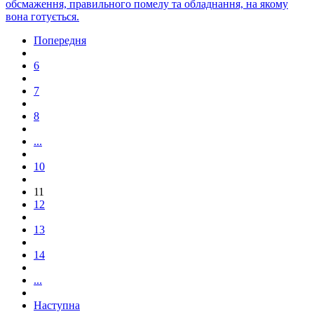
обсмаження, правильного помелу та обладнання, на якому
вона готується.
Попередня
6
7
8
...
10
11
12
13
14
...
Наступна