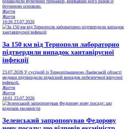
пошкодили вуличний тренажер, вирвавши його разом із
бетонною основою.
Життя
Життя
16:26
23.07.2026
За 150 км від Тернополя лабораторно
підтвердили випадок хантавірусної
інфекції
23.07.2026
У сусідній із Тернопільщиною Львівській області
медики підтвердили рідкісний випадок небезпечної вірусної
інфекції.
Життя
Життя
16:01
23.07.2026
Зеленський запропонував Федорову
нову посаду: що відповів ексміністр