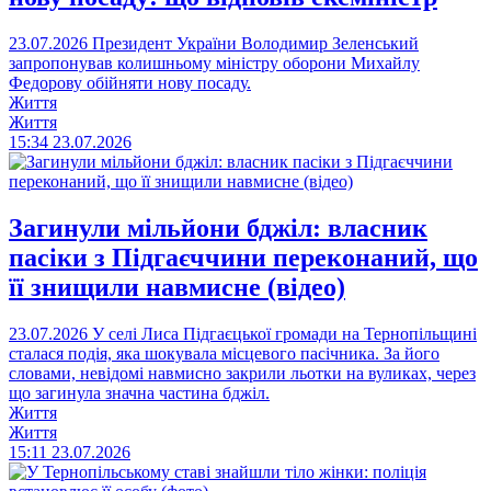
23.07.2026
Президент України Володимир Зеленський
запропонував колишньому міністру оборони Михайлу
Федорову обійняти нову посаду.
Життя
Життя
15:34
23.07.2026
Загинули мільйони бджіл: власник
пасіки з Підгаєччини переконаний, що
її знищили навмисне (відео)
23.07.2026
У селі Лиса Підгаєцької громади на Тернопільщині
сталася подія, яка шокувала місцевого пасічника. За його
словами, невідомі навмисно закрили льотки на вуликах, через
що загинула значна частина бджіл.
Життя
Життя
15:11
23.07.2026