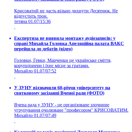
Крисоватий не дасть вільно дихнути Десятнюк. Не
відпустить трон.
тетяна
01.07/15:36
Експертиза не виявила монтажу аудіозаписів: у
справі Михайла Головка Апеляційна палата ВАКС
перейшла до дебатів (відео)
Головки, Гевки, Марченки це українське сміття,
корупціонери і їхнє місце за гратами.
Михайло
01.07/07:52
У ЗУНУ відзначили 60-річчя університету на
святковому засіданні Вченої ради (ФОТО)
Вчена рада у ЗУНУ - це організоване злочинне
угрупування очолюване "професором" КРИСОВАТИМ.
Михайло
01.07/07:49