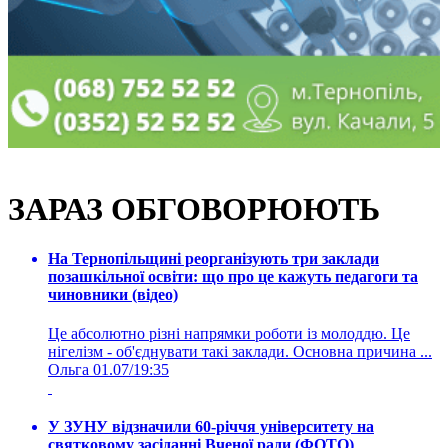
ЗАРАЗ ОБГОВОРЮЮТЬ
На Тернопільщині реорганізують три заклади
позашкільної освіти: що про це кажуть педагоги та
чиновники (відео)
Це абсолютно різні напрямки роботи із молоддю. Це
нігелізм - об'єднувати такі заклади. Основна причина ...
Ольга
01.07/19:35
У ЗУНУ відзначили 60-річчя університету на
святковому засіданні Вченої ради (ФОТО)