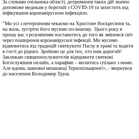
За словами очільника області, дотримання таких дій значно
допоможе медикам у боротьбі з COVID-19 та захистить від
інфікування коронавірусною інфекцією.
"Ми усі з нетерпінням чекаємо на Христове Воскресіння та,
на жаль, зустріти його мусимо по-іншому. Цього року я
прошу вас з розумінням поставитись до того як змінився світ
через поширення коронавірусної інфекції. Ми мусимо
відмовитись від традицій святкувати Пасху в храмі та ходити
в гості до рідних. Зробимо це для тих, хто нам дорогий!
Закликаю священнослужителів відправити святкові
Богослужіння онлайн, а парафіян – молитись спільно з ними.
Але вдома, шановні мешканці Тернопільщини!», - звернувся
до населення Володимир Труш.