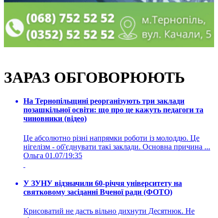
ЗАРАЗ ОБГОВОРЮЮТЬ
На Тернопільщині реорганізують три заклади
позашкільної освіти: що про це кажуть педагоги та
чиновники (відео)
Це абсолютно різні напрямки роботи із молоддю. Це
нігелізм - об'єднувати такі заклади. Основна причина ...
Ольга
01.07/19:35
У ЗУНУ відзначили 60-річчя університету на
святковому засіданні Вченої ради (ФОТО)
Крисоватий не дасть вільно дихнути Десятнюк. Не