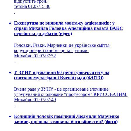
відпустить трон.
тетяна
01.07/15:36
Експертиза не виявила монтажу аудіозаписів: у
справі Михайла Головка Апеляційна палата ВАКС
перейшла до дебатів (відео)
Головки, Гевки, Марченки це українське сміття,
корупціонери і їхнє місце за гратами.
Михайло
01.07/07:52
У ЗУНУ відзначили 60-річчя університету на
святковому засіданні Вченої ради (ФОТО)
Вчена рада у ЗУНУ - це організоване злочинне
угрупування очолюване "професором" КРИСОВАТИМ.
Михайло
01.07/07:49
Колишній чоловік помічниці Людмили Марченко
заявив, що вона замовила його вбивство? (фото)