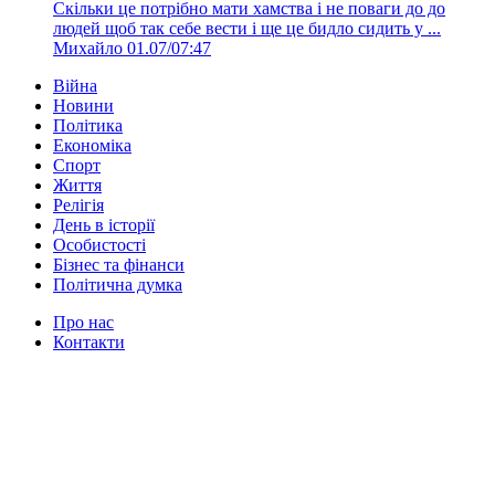
Скільки це потрібно мати хамства і не поваги до до
людей щоб так себе вести і ще це бидло сидить у ...
Михайло
01.07/07:47
Війна
Новини
Політика
Економіка
Спорт
Життя
Релігія
День в історії
Особистості
Бізнес та фінанси
Політична думка
Про нас
Контакти