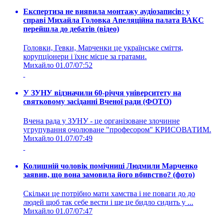
Експертиза не виявила монтажу аудіозаписів: у
справі Михайла Головка Апеляційна палата ВАКС
перейшла до дебатів (відео)
Головки, Гевки, Марченки це українське сміття,
корупціонери і їхнє місце за гратами.
Михайло
01.07/07:52
У ЗУНУ відзначили 60-річчя університету на
святковому засіданні Вченої ради (ФОТО)
Вчена рада у ЗУНУ - це організоване злочинне
угрупування очолюване "професором" КРИСОВАТИМ.
Михайло
01.07/07:49
Колишній чоловік помічниці Людмили Марченко
заявив, що вона замовила його вбивство? (фото)
Скільки це потрібно мати хамства і не поваги до до
людей щоб так себе вести і ще це бидло сидить у ...
Михайло
01.07/07:47