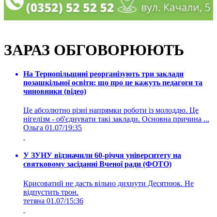
ЗАРАЗ ОБГОВОРЮЮТЬ
На Тернопільщині реорганізують три заклади
позашкільної освіти: що про це кажуть педагоги та
чиновники (відео)
Це абсолютно різні напрямки роботи із молоддю. Це
нігелізм - об'єднувати такі заклади. Основна причина ...
Ольга
01.07/19:35
У ЗУНУ відзначили 60-річчя університету на
святковому засіданні Вченої ради (ФОТО)
Крисоватий не дасть вільно дихнути Десятнюк. Не
відпустить трон.
тетяна
01.07/15:36