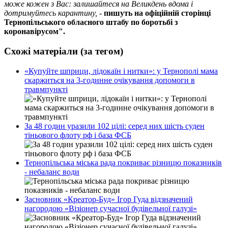
може кожен з Вас: залишайтеся на Великдень вдома і
дотримуйтесь карантину, -
пишуть на офіційній сторінці
Тернопільського обласного штабу по боротьбі з
коронавірусом".
Схожі матеріали (за тегом)
«Купуйте шприци, лідокаїн і нитки»: у Тернополі мама
скаржиться на 3-годинне очікування допомоги в
травмпункті
За 48 годин уразили 102 цілі: серед них шість суден
тіньового флоту рф і база ФСБ
Тернопільська міська рада покриває різницю показників
- небаланс води
Засновник «Креатор-Буд» Ігор Гуда відзначений
нагородою «Візіонер сучасної будівельної галузі»