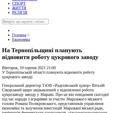
СПОРТ
ЖИТТЯ
РЕЛІГІЯ
Головна
>
Економіка
На Тернопільщині планують
відновити роботу цукрового заводу
Вівторок, 10 серпня 2021 21:00
У Тернопільській області планують відновити роботу
цукрового заводу.
Генеральний директор ТзОВ «Радехівський цукор» Віталій
Сікорський щиро зацікавлений у відновленні роботи
цукрозаводу заводу у Збаражі. Про це він повідомив сьогодні
під час наради з аграріями за участю Збаразького міського
голови Романа Полікровського, представників управління
економіки та залучення інвестицій Збаразької міської ради,
керівників фермерських господарств, сільськогосподарських