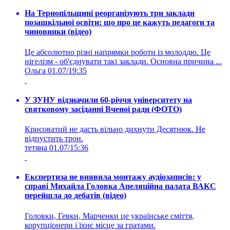
На Тернопільщині реорганізують три заклади
позашкільної освіти: що про це кажуть педагоги та
чиновники (відео)
Це абсолютно різні напрямки роботи із молоддю. Це
нігелізм - об'єднувати такі заклади. Основна причина ...
Ольга
01.07/19:35
У ЗУНУ відзначили 60-річчя університету на
святковому засіданні Вченої ради (ФОТО)
Крисоватий не дасть вільно дихнути Десятнюк. Не
відпустить трон.
тетяна
01.07/15:36
Експертиза не виявила монтажу аудіозаписів: у
справі Михайла Головка Апеляційна палата ВАКС
перейшла до дебатів (відео)
Головки, Гевки, Марченки це українське сміття,
корупціонери і їхнє місце за гратами.