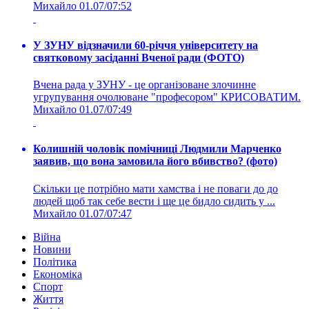
Михайло
01.07/07:52
У ЗУНУ відзначили 60-річчя університету на
святковому засіданні Вченої ради (ФОТО)
Вчена рада у ЗУНУ - це організоване злочинне
угрупування очолюване "професором" КРИСОВАТИМ.
Михайло
01.07/07:49
Колишній чоловік помічниці Людмили Марченко
заявив, що вона замовила його вбивство? (фото)
Скільки це потрібно мати хамства і не поваги до до
людей щоб так себе вести і ще це бидло сидить у ...
Михайло
01.07/07:47
Війна
Новини
Політика
Економіка
Спорт
Життя