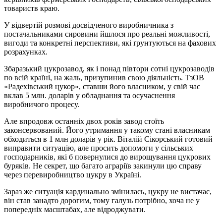
товариств краю.
У відвертій розмові досвідченого виробничника з
постачальниками сировини йшлося про реальні можливості,
вигоди та конкретні перспективи, які ґрунтуються на фахових
розрахунках.
Збаразький цукрозавод, як і понад півтори сотні цукрозаводів
по всій країні, на жаль, призупинив свою діяльність. ТзОВ
«Радехівський цукор», ставши його власником, у свій час
вклав 5 млн. доларів у обладнання та осучаснення
виробничого процесу.
Але впродовж останніх двох років завод стоїть
законсервований. Його утримання у такому стані власникам
обходиться в 1 млн доларів у рік. Віталій Сікорський готовий
виправити ситуацію, але просить допомоги у сільських
господарників, які б повернулися до вирощування цукрових
буряків. Не секрет, що багато аграріїв закинули цю справу
через перевиробництво цукру в Україні.
Зараз же ситуація кардинально змінилась, цукру не вистачає,
він став занадто дорогим, тому галузь потрібно, хоча не у
попередніх масштабах, але відроджувати.