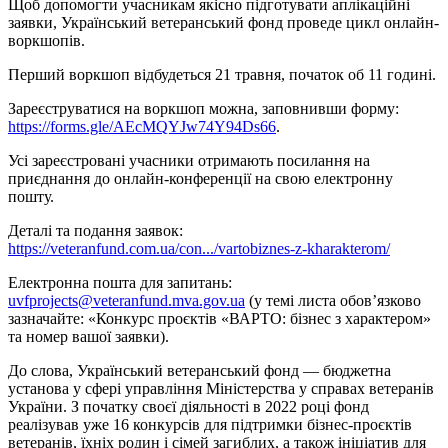
Щоб допомогти учасникам якісно підготувати аплікаційні
заявки, Український ветеранський фонд проведе цикл онлайн-
воркшопів.
Перший воркшоп відбудеться 21 травня, початок об 11 годині.
Зареєструватися на воркшоп можна, заповнивши форму:
https://forms.gle/AEcMQYJw74Y94Ds66
.
Усі зареєстровані учасники отримають посилання на
приєднання до онлайн-конференції на свою електронну
пошту.
Деталі та подання заявок:
https://veteranfund.com.ua/con.../vartobiznes-z-kharakterom/
Електронна пошта для запитань:
uvfprojects@veteranfund.mva.gov.ua
(у темі листа обов’язково
зазначайте: «Конкурс проєктів «ВАРТО: бізнес з характером»
та номер вашої заявки).
До слова, Український ветеранський фонд — бюджетна
установа у сфері управління Міністерства у справах ветеранів
України. З початку своєї діяльності в 2022 році фонд
реалізував уже 16 конкурсів для підтримки бізнес-проєктів
ветеранів, їхніх родин і сімей загиблих, а також ініціатив для