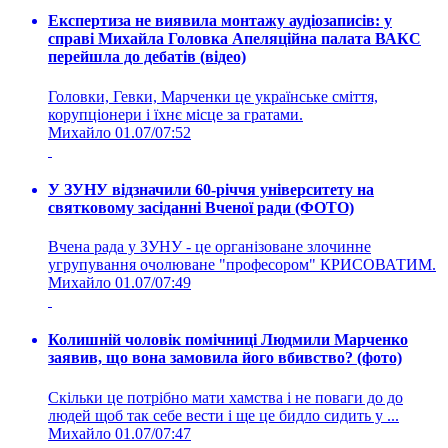
Експертиза не виявила монтажу аудіозаписів: у
справі Михайла Головка Апеляційна палата ВАКС
перейшла до дебатів (відео)
Головки, Гевки, Марченки це українське сміття,
корупціонери і їхнє місце за гратами.
Михайло
01.07/07:52
У ЗУНУ відзначили 60-річчя університету на
святковому засіданні Вченої ради (ФОТО)
Вчена рада у ЗУНУ - це організоване злочинне
угрупування очолюване "професором" КРИСОВАТИМ.
Михайло
01.07/07:49
Колишній чоловік помічниці Людмили Марченко
заявив, що вона замовила його вбивство? (фото)
Скільки це потрібно мати хамства і не поваги до до
людей щоб так себе вести і ще це бидло сидить у ...
Михайло
01.07/07:47