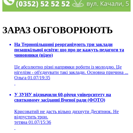
ЗАРАЗ ОБГОВОРЮЮТЬ
На Тернопільщині реорганізують три заклади
позашкільної освіти: що про це кажуть педагоги та
чиновники (відео)
Це абсолютно різні напрямки роботи із молоддю. Це
нігелізм - об'єднувати такі заклади. Основна причина ...
Ольга
01.07/19:35
У ЗУНУ відзначили 60-річчя університету на
святковому засіданні Вченої ради (ФОТО)
Крисоватий не дасть вільно дихнути Десятнюк. Не
відпустить трон.
тетяна
01.07/15:36