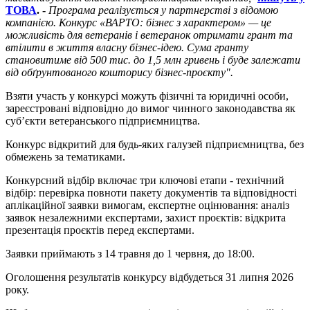
ТОВА
. -
Програма реалізується у партнерстві з відомою
компанією. Конкурс «ВАРТО: бізнес з характером» — це
можливість для ветеранів і ветеранок отримати грант та
втілити в життя власну бізнес-ідею. Сума гранту
становитиме від 500 тис. до 1,5 млн гривень і буде залежати
від обґрунтованого кошторису бізнес-проєкту".
Взяти участь у конкурсі можуть фізичні та юридичні особи,
зареєстровані відповідно до вимог чинного законодавства як
суб’єкти ветеранського підприємництва.
Конкурс відкритий для будь-яких галузей підприємництва, без
обмежень за тематиками.
Конкурсний відбір включає три ключові етапи - технічний
відбір: перевірка повноти пакету документів та відповідності
аплікаційної заявки вимогам, експертне оцінювання: аналіз
заявок незалежними експертами, захист проєктів: відкрита
презентація проєктів перед експертами.
Заявки приймають з 14 травня до 1 червня, до 18:00.
Оголошення результатів конкурсу відбудеться 31 липня 2026
року.