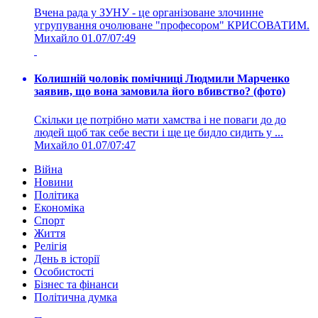
Вчена рада у ЗУНУ - це організоване злочинне
угрупування очолюване "професором" КРИСОВАТИМ.
Михайло
01.07/07:49
Колишній чоловік помічниці Людмили Марченко
заявив, що вона замовила його вбивство? (фото)
Скільки це потрібно мати хамства і не поваги до до
людей щоб так себе вести і ще це бидло сидить у ...
Михайло
01.07/07:47
Війна
Новини
Політика
Економіка
Спорт
Життя
Релігія
День в історії
Особистості
Бізнес та фінанси
Політична думка