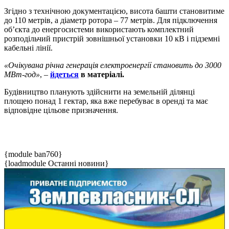
Згідно з технічною документацією, висота башти становитиме
до 110 метрів, а діаметр ротора – 77 метрів. Для підключення
об’єкта до енергосистеми використають комплектний
розподільчий пристрій зовнішньої установки 10 кВ і підземні
кабельні лінії.
«Очікувана річна генерація електроенергії становить до 3000
МВт-год»
, –
йдеться
в матеріалі.
Будівництво планують здійснити на земельній ділянці
площею понад 1 гектар, яка вже перебуває в оренді та має
відповідне цільове призначення.
{module ban760}
{loadmodule Останні новини}