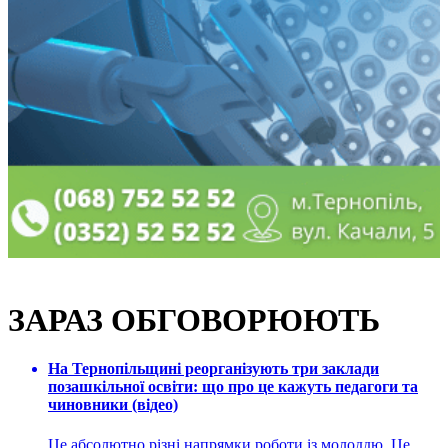
ЗАРАЗ ОБГОВОРЮЮТЬ
На Тернопільщині реорганізують три заклади
позашкільної освіти: що про це кажуть педагоги та
чиновники (відео)
Це абсолютно різні напрямки роботи із молоддю. Це