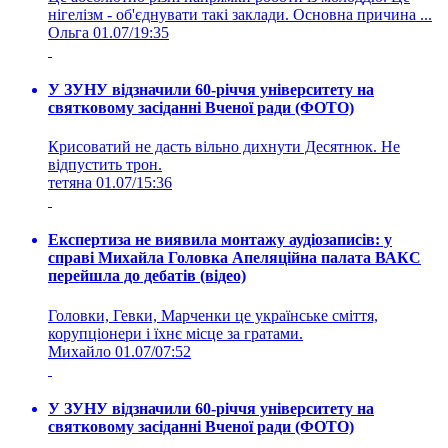
нігелізм - об'єднувати такі заклади. Основна причина ...
Ольга
01.07/19:35
У ЗУНУ відзначили 60-річчя університету на
святковому засіданні Вченої ради (ФОТО)
Крисоватий не дасть вільно дихнути Десятнюк. Не
відпустить трон.
тетяна
01.07/15:36
Експертиза не виявила монтажу аудіозаписів: у
справі Михайла Головка Апеляційна палата ВАКС
перейшла до дебатів (відео)
Головки, Гевки, Марченки це українське сміття,
корупціонери і їхнє місце за гратами.
Михайло
01.07/07:52
У ЗУНУ відзначили 60-річчя університету на
святковому засіданні Вченої ради (ФОТО)