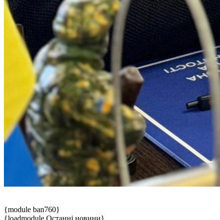
{module ban760}
{loadmodule Останні новини}