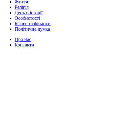
Життя
Релігія
День в історії
Особистості
Бізнес та фінанси
Політична думка
Про нас
Контакти