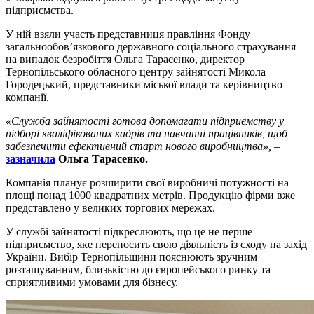
підприємства.
У ній взяли участь представниця правління Фонду
загальнообов’язкового державного соціального страхування
на випадок безробіття Ольга Тарасенко, директор
Тернопільського обласного центру зайнятості Микола
Городецький, представники міської влади та керівництво
компанії.
«Служба зайнятості готова допомагати підприємству у
підборі кваліфікованих кадрів та навчанні працівників, щоб
забезпечити ефективний старт нового виробництва»,
–
зазначила
Ольга Тарасенко.
Компанія планує розширити свої виробничі потужності на
площі понад 1000 квадратних метрів. Продукцію фірми вже
представлено у великих торгових мережах.
У службі зайнятості підкреслюють, що це не перше
підприємство, яке переносить свою діяльність із сходу на захід
України. Вибір Тернопільщини пояснюють зручним
розташуванням, близькістю до європейського ринку та
сприятливими умовами для бізнесу.