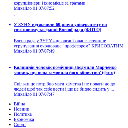
корупціонери і їхнє місце за гратами.
Михайло
01.07/07:52
У ЗУНУ відзначили 60-річчя університету на
святковому засіданні Вченої ради (ФОТО)
Вчена рада у ЗУНУ - це організоване злочинне
угрупування очолюване "професором" КРИСОВАТИМ.
Михайло
01.07/07:49
Колишній чоловік помічниці Людмили Марченко
заявив, що вона замовила його вбивство? (фото)
Скільки це потрібно мати хамства і не поваги до до
людей щоб так себе вести і ще це бидло сидить у ...
Михайло
01.07/07:47
Війна
Новини
Політика
Економіка
Спорт