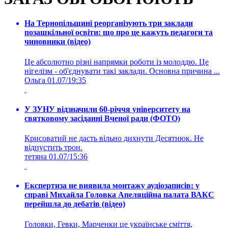
На Тернопільщині реорганізують три заклади
позашкільної освіти: що про це кажуть педагоги та
чиновники (відео)
Це абсолютно різні напрямки роботи із молоддю. Це
нігелізм - об'єднувати такі заклади. Основна причина ...
Ольга
01.07/19:35
У ЗУНУ відзначили 60-річчя університету на
святковому засіданні Вченої ради (ФОТО)
Крисоватий не дасть вільно дихнути Десятнюк. Не
відпустить трон.
тетяна
01.07/15:36
Експертиза не виявила монтажу аудіозаписів: у
справі Михайла Головка Апеляційна палата ВАКС
перейшла до дебатів (відео)
Головки, Гевки, Марченки це українське сміття,