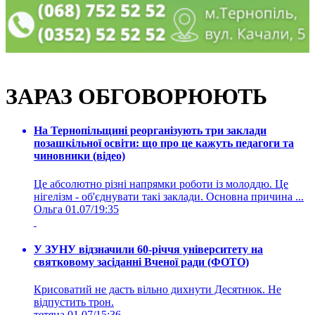
ЗАРАЗ ОБГОВОРЮЮТЬ
На Тернопільщині реорганізують три заклади
позашкільної освіти: що про це кажуть педагоги та
чиновники (відео)
Це абсолютно різні напрямки роботи із молоддю. Це
нігелізм - об'єднувати такі заклади. Основна причина ...
Ольга
01.07/19:35
У ЗУНУ відзначили 60-річчя університету на
святковому засіданні Вченої ради (ФОТО)
Крисоватий не дасть вільно дихнути Десятнюк. Не
відпустить трон.
тетяна
01.07/15:36