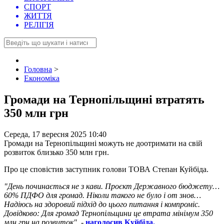
СПОРТ
ЖИТТЯ
РЕЛІГІЯ
Головна
>
Економіка
Громади на Тернопільщині втратять
350 млн грн
Середа, 17 вересня 2025 10:40
Громади на Тернопільщині можуть не доотримати на свій
розвиток близько 350 млн грн.
Про це сповістив заступник голови ТОВА Степан Куйбіда.
"День починається не з кави. Проєкт Державного бюджету…
60% ПДФО для громад. Ніколи такого не було і от знов…
Надіюсь на здоровий підхід до цього питання і компроміс.
Довідково: Для громад Тернопільщини це втрата мінімум 350
млн грн на розвиток"
, -
наголосив Куйбіда.