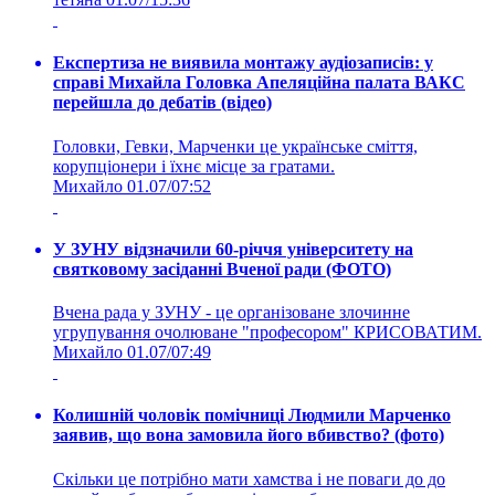
Експертиза не виявила монтажу аудіозаписів: у
справі Михайла Головка Апеляційна палата ВАКС
перейшла до дебатів (відео)
Головки, Гевки, Марченки це українське сміття,
корупціонери і їхнє місце за гратами.
Михайло
01.07/07:52
У ЗУНУ відзначили 60-річчя університету на
святковому засіданні Вченої ради (ФОТО)
Вчена рада у ЗУНУ - це організоване злочинне
угрупування очолюване "професором" КРИСОВАТИМ.
Михайло
01.07/07:49
Колишній чоловік помічниці Людмили Марченко
заявив, що вона замовила його вбивство? (фото)
Скільки це потрібно мати хамства і не поваги до до