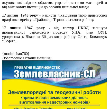
окупованих східних областях управління ними має перейти
від військових інстанцій до органів цивільної влади.
17 липня 1943 року
– нацисти ліквідували табір примусової
праці для євреїв у с.Грабовець Тернопільського району.
17 липня 1947 року
- від тортур НКВД загинула
пропагандист районового проводу УПА, член ОУН,
уродженка м.Вікнини Збаразького району Ольга Ковальчук
“Софія”.
{module ban760}
{loadmodule Останні новини}