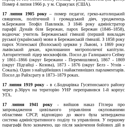
Помер 4 липня 1966 р. у м. Сіракузах (США).
17 липня 1905 року
– помер педагог, греко-католицький
священик, політичний і громадський діяч, уродженець
м.Бережани Теофіл Павликів. З 1846 року адміністратор
парафії Дунаїв біля Бережан, парох Бережан (1846–1858),
водночас учитель Бережанської гімназії (перший викладач
руської (української) мови в Бережанській ґімназії. З 1858 року
парох Успенської (Волоської) церкви у Львові, з 1869 року
львівський декан, крилошанин митрополичої капітули.
Авторитетний лідер москвофілів. Посол до Галицького Сейму
у 1861–1866 (округ Бережани - Перемишляни), 1867 - 1869
(округ Підгайці - Козова), 1873 - 1876 (округ Белз - Угнів -
Сокаль). Один з найздібніших і найактивніших парламентарів.
Посол до Райхсрату в 1873–1879 роках.
17 липня 1919 року
- в с.Боднарівка Гусятинського району
через р.Збруч на територію УНР переправився 1-й корпус
УГА.
17 липня 1941 року
- вийшов наказ Гітлера про
запровадження цивільного управ­ління окупованими
областями СРСР, відповідно до якого була затверджена
система адміністративного поділу та управління. У першому
параграфі було зазначено, що після закінчення бойових дій в