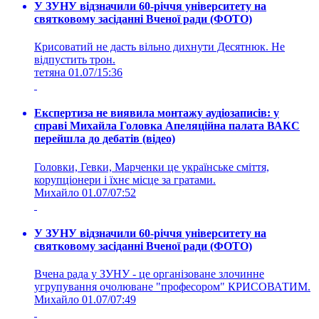
У ЗУНУ відзначили 60-річчя університету на
святковому засіданні Вченої ради (ФОТО)
Крисоватий не дасть вільно дихнути Десятнюк. Не
відпустить трон.
тетяна
01.07/15:36
Експертиза не виявила монтажу аудіозаписів: у
справі Михайла Головка Апеляційна палата ВАКС
перейшла до дебатів (відео)
Головки, Гевки, Марченки це українське сміття,
корупціонери і їхнє місце за гратами.
Михайло
01.07/07:52
У ЗУНУ відзначили 60-річчя університету на
святковому засіданні Вченої ради (ФОТО)
Вчена рада у ЗУНУ - це організоване злочинне
угрупування очолюване "професором" КРИСОВАТИМ.
Михайло
01.07/07:49