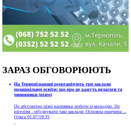
ЗАРАЗ ОБГОВОРЮЮТЬ
На Тернопільщині реорганізують три заклади
позашкільної освіти: що про це кажуть педагоги та
чиновники (відео)
Це абсолютно різні напрямки роботи із молоддю. Це
нігелізм - об'єднувати такі заклади. Основна причина ...
Ольга
01.07/19:35