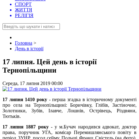
СПОРТ
ЖИТТЯ
РЕЛІГІЯ
Головна
>
День в історії
17 липня. Цей день в історії
Тернопільщини
Середа, 17 липня 2019 00:00
17 липня 1410 року
- перша згадка в історичному документі
про села на Тернопільщині: Боричівку, Глібів, Застіночне,
Золотники, Зубів, Ілавче, Лошнів, Острівець, Різдвяни,
Тютьків.
17 липня 1887 року
- у м.Бучач народився адвокат, доктор
права, поручник УГА, комісар Перемишлянського повіту в
період ЗУНР, посол сейму Польщі Франц Свістель (на фото).