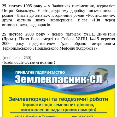
25 лютого 1995 року
– у Заліщиках письменник, журналіст
Петро Ковальчук. У літературному доробку письменника -
роман «Листи до живих», історичний роман «Ростиславичі»,
друга частина якого незавершена, п’єса «Ніч перед
визволенням», ряд нарисів.
25 лютого 2000 року
- помер патріарх УАПЦ Димитрій
(Ярема). Після його смерті на Соборі УАПЦ 14-15 вересня
2000 року предстоятелем було обрано митрополита
Тернопільського і Подільського Мефодія (Кудрякова).
{module ban760}
{loadmodule Останні новини}