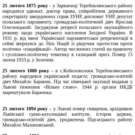
25 лютого 1875 року
- у Зарваниці Теребовлянського району
народився адвокат, доктор права, співробітник державного
секретаріату закордонних справ ЗУНР, дипломат УНР, депутат
польського парламенту, громадсько-політичний діяч Ярослав
Олесницький. Засуджував репресії польського окупаційного
режиму щодо українського населення Західної України. В
1931 р. від імені Української парламентської репрезентації в
сеймі звернувся до Ліґи Націй із рішучим протестом проти
політики «пацифікації». Автор численних статей на правничу
і суспільно-політичну тематику в галицькій пресі. Помер 15
липня 1933 р. у Золочеві.
25 лютого 1888 року
– в с.Кобиловолоки Теребовлянського
району народився український педагог, громадсько-освітній
діяч Михайло Бараник. Під час німецької окупації видавав у
Львові тижневик «Вільне слово». 1944 р. органи НКДБ
заарештували Бараника.
25 лютого 1894 року
– у Львові помер священик, архідиякон
Львівської греко-католицької капітули, історик церкви,
громадсько-освітній діяч, уродженець Підгаєцького району
Михайло Малиновський.