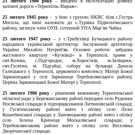
25 лютого 1906 року
– введено в експлуатацію ділянку
залізної дороги «Тернопіль-Збараж».
25 лютого 1945 року
- у бою з групою НКВС біля с.Гостра
Могила, що нині належить до с.Турівка Підволочиського
району, загинув член ОУН, сотенний УПА Мар’ян Чайка.
25 лютого 1947 року
– у с.Трибухівці Бучацького району
народився український архітектор. Заслужений архітектор
України Михайло Нетриб'як. Основні роботи: забудова
житлового кварталу «Кутківці» в Тернополі, храми у
смт.Козова, с.Підгороднє, м.Хоростків, м.Заліщики,
смт.Гусятин, м. Підгайці, собору на бульварі Данила
Галицького у Тернополі, церковного комплексу Матері Божої
Зарваницької у селі Зарваниця Теребовлянського району,
Церква Зарваницької Божої Матері у Тернополі.
25 лютого 1986 року
- рішенням виконкому Тернопільської
обласної ради у Бережанському районі передано село Рудники
Носівської сільради в підпорядкування Литвинівській сільраді;
у Гусятинському районі знято з обліку село Ліски
Коцюбинської сільради; у Лановецькому районі знято з обліку
село Зелена Криниця Москалівської сільради; у
Теребовлянському районі знято з обліку село Веселівка
Дворічанської сільради.