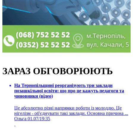
ЗАРАЗ ОБГОВОРЮЮТЬ
На Тернопільщині реорганізують три заклади
позашкільної освіти: що про це кажуть педагоги та
чиновники (відео)
Це абсолютно різні напрямки роботи із молоддю. Це
нігелізм - об'єднувати такі заклади. Основна причина ...
Ольга
01.07/19:35