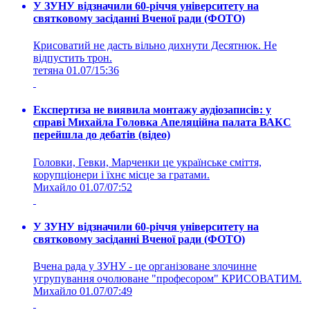
У ЗУНУ відзначили 60-річчя університету на
святковому засіданні Вченої ради (ФОТО)
Крисоватий не дасть вільно дихнути Десятнюк. Не
відпустить трон.
тетяна
01.07/15:36
Експертиза не виявила монтажу аудіозаписів: у
справі Михайла Головка Апеляційна палата ВАКС
перейшла до дебатів (відео)
Головки, Гевки, Марченки це українське сміття,
корупціонери і їхнє місце за гратами.
Михайло
01.07/07:52
У ЗУНУ відзначили 60-річчя університету на
святковому засіданні Вченої ради (ФОТО)
Вчена рада у ЗУНУ - це організоване злочинне
угрупування очолюване "професором" КРИСОВАТИМ.
Михайло
01.07/07:49