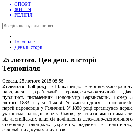
СПОРТ
ЖИТТЯ
РЕЛІГІЯ
Головна
>
День в історії
25 лютого. Цей день в історії
Тернопілля
Середа, 25 лютого 2015 08:56
25 лютого 1850 року
- у Шляхтинцях Тернопільського району
народився український громадсько-політичний діяч,
публіцист, письменник Володимир Барвінський. Помер 3
лютого 1883 р. у м. Львові. Уважався одним із провідників
партії народовців у Галичині. У 1880 році організував перше
українське народне віче у Львові, учасники якого вимагали
від австрійських властей поліпшення державно-економічного
становища галицьких українців, надання їм політичних,
економічних, культурних прав.