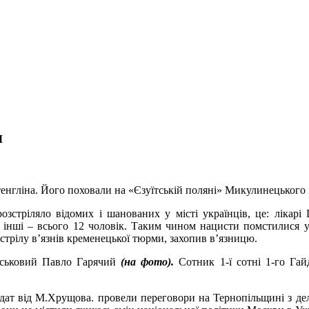
я
тенгліна. Його поховали на «Єзуїтській поляні» Микулинецького
зстріляло відомих і шанованих у місті українців, це: лікар
та інші – всього 12 чоловік. Таким чином нацисти помстилися у
трілу в’язнів кременецької тюрми, захопив в’язницю.
йськовий Павло Гарячий
(на фото).
Сотник 1-ї сотні 1-го Гай
ат від М.Хрущова. провели переговори на Тернопільщині з де