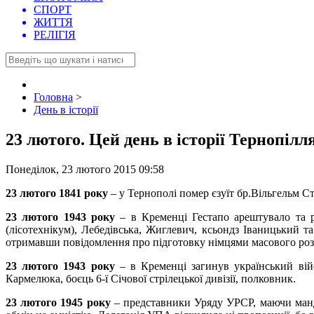
СПОРТ
ЖИТТЯ
РЕЛІГІЯ
Головна
>
День в історії
23 лютого. Цей день в історії Тернопілл
Понеділок, 23 лютого 2015 09:58
23 лютого 1841 року
– у Тернополі помер єзуїт бр.Вільгельм С
23 лютого 1943 року
– в Кременці Гестапо арештувало та ро
(лісотехнікум), Лебедівська, Жиглевич, ксьондз Іваницький 
отримавши повідомлення про підготовку німцями масового розс
23 лютого 1943 року
– в Кременці загинув український ві
Кармелюка, боєць 6-ї Січової стрілецької дивізії, полковник.
23 лютого 1945 року
– представники Уряду УРСР, маючи манд