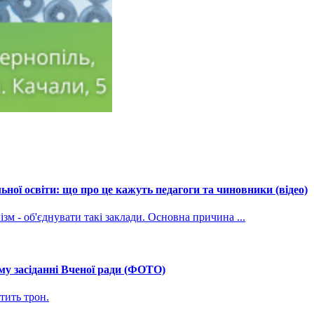
ної освіти: що про це кажуть педагоги та чиновники (відео)
зм - об'єднувати такі заклади. Основна причина ...
му засіданні Вченої ради (ФОТО)
тить трон.