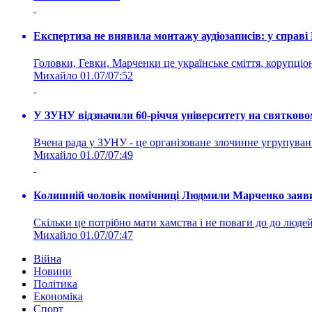
Експертиза не виявила монтажу аудіозаписів: у справ
Головки, Гевки, Марченки це українське сміття, корупціоне
Михайло
01.07/07:52
У ЗУНУ відзначили 60-річчя університету на святково
Вчена рада у ЗУНУ - це організоване злочинне угруп
Михайло
01.07/07:49
Колишній чоловік помічниці Людмили Марченко заявив
Скільки це потрібно мати хамства і не поваги до до людей 
Михайло
01.07/07:47
Війна
Новини
Політика
Економіка
Спорт