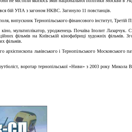
вони не містили якихось змін національної політики Москви в Укр
вся бій УПА з загоном НКВС. Загинуло 11 повстанців.
ля, випускник Тернопільського фінансового інститут, Третій П
іно, мультиплікатор, уродженець Почаїва Іполит Лазарчук. Спі
ційних фільмів на Київській кінофабриці художніх фільмів. Зг
их фільмів.
о архієпископа львівського і Тернопільського Московського пат
футболіст, воротар тернопільської «Ниви» з 2003 року Микола 