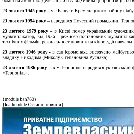
обмін на амністію. Делегація УПА відхилила ці пропозиції, бо 
23 лютого 1945 року
– у с.Бащуки Кременецького району відбу
23 лютого 1954 року
– народився Почесний громадянин Тернопо
23 лютого 1979 року
– в Києві помер український художник к
мультиплікатор, від 1936 - режисер-постановник мультипліка
технічних фільмів, режисер-постановник на кіно­студії навчальн
23 лютого 1946 року
- в сан ієромонаха висвячено майбутньог
владику Никодима (Миколу Степановича Руснака).
23 лютого 1986 року
– в м.Тернопіль народився український 
«Тернопіль».
{module ban760}
{loadmodule Останні новини}