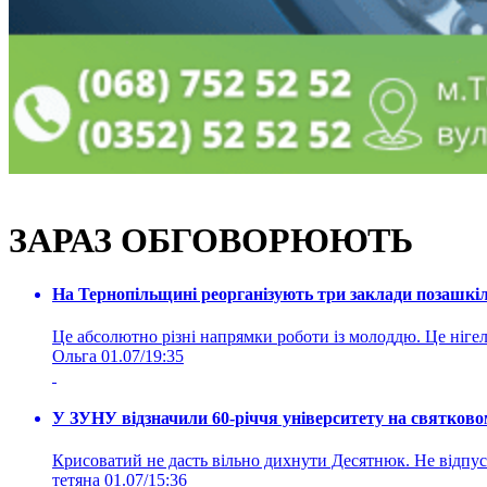
ЗАРАЗ ОБГОВОРЮЮТЬ
На Тернопільщині реорганізують три заклади позашкіль
Це абсолютно різні напрямки роботи із молоддю. Це нігелі
Ольга
01.07/19:35
У ЗУНУ відзначили 60-річчя університету на святково
Крисоватий не дасть вільно дихнути Десятнюк. Не відпус
тетяна
01.07/15:36