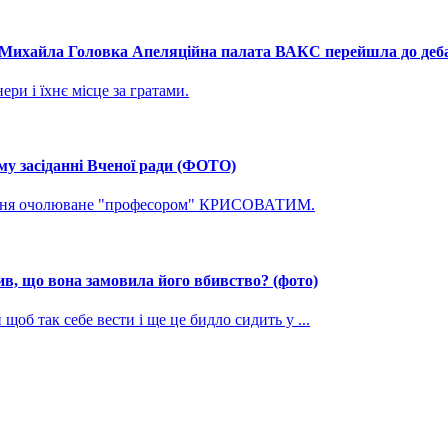
і Михайла Головка Апеляційна палата ВАКС перейшла до дебат
ри і їхнє місце за гратами.
му засіданні Вченої ради (ФОТО)
ування очолюване "професором" КРИСОВАТИМ.
, що вона замовила його вбивство? (фото)
щоб так себе вести і ще це бидло сидить у ...