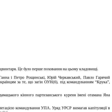
 цвинтаря. Це було перше поховання на цьому кладовищі.
і Ганна і Петро Рощинські, Юрій Черкавський, Павло Гарячий
країнцям за те, що загін ОУН(б), під командуванням “Крука”,
дамацького кінного партизанського куреня імені отамана Яна
легацією командування УПА. Уряд УРСР вимагав капітуляції в