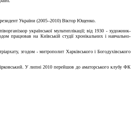
аїні.
резидент України (2005–2010) Віктор Ющенко.
ворганізаор української мультиплікації; від 1930 - художник-
одом працював на Київській студії хронікальних і навчально-
ріархату, згодом - митрополит Харківського і Богодухівського
Вірковський. У липні 2010 перейшов до аматорського клубу ФК