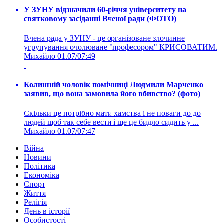
У ЗУНУ відзначили 60-річчя університету на
святковому засіданні Вченої ради (ФОТО)
Вчена рада у ЗУНУ - це організоване злочинне
угрупування очолюване "професором" КРИСОВАТИМ.
Михайло
01.07/07:49
Колишній чоловік помічниці Людмили Марченко
заявив, що вона замовила його вбивство? (фото)
Скільки це потрібно мати хамства і не поваги до до
людей щоб так себе вести і ще це бидло сидить у ...
Михайло
01.07/07:47
Війна
Новини
Політика
Економіка
Спорт
Життя
Релігія
День в історії
Особистості