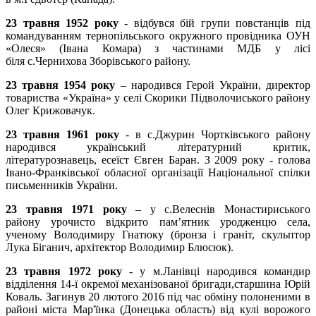
23 травня 1952 року
- відбувся бій групи повстанців під
командуванням тернопільського окружного провідника ОУН
«Олеся» (Івана Комара) з частинами МДБ у лісі
біля с.Чернихова Зборівського району.
23 травня 1954 року
– народився Герой України, директор
товариства «Україна» у селі Скорики Підволочиського району
Олег Крижовачук.
23 травня 1961 року
- в с.Джурин Чортківського району
народився український літературний критик,
літературознавець, есеїст Євген Баран. З 2009 року - голова
Івано-Франківської обласної організації Національної спілки
письменників України.
23 травня 1971 року
– у с.Велеснів Монастириського
району урочисто відкрито пам’ятник уродженцю села,
ученому Володимиру Гнатюку (бронза і граніт, скульптор
Лука Біганич, архітектор Володимир Блюсюк).
23 травня 1972 року
- у м.Ланівці народився командир
відділення 14-ї окремої механізованої бригади,старшина Юрій
Коваль. Загинув 20 лютого 2016 під час обміну полоненими в
районі міста Мар'їнка (Донецька область) від кулі ворожого