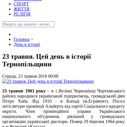
СПОРТ
ЖИТТЯ
РЕЛІГІЯ
Головна
>
День в історії
23 травня. Цей день в історії
Тернопільщини
Середа, 23 травня 2018 00:00
23 травня 1903 року
– в с.Великі Чорнокінці Чортківського
району народився український підприємець, громадський діяч
Петро Хаба. Від 1910 - в Канаді (м.Егрімонт). Посол
легіслятури провінції Альберта від партії Соціального кредиту
округи. Член провінційної управи Українського
національного об'єднання, діяльний у громадських
організаціях української діаспори. Помер 29 березня 1964 року
в м.Редвотер (Канада).