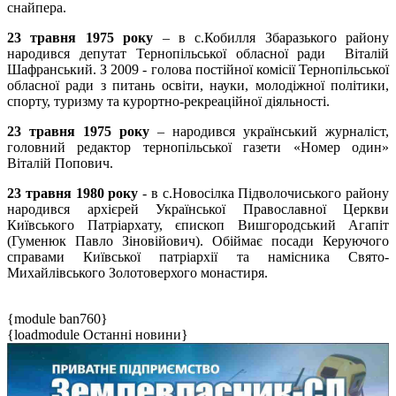
снайпера.
23 травня 1975 року
– в с.Кобилля Збаразького району
народився депутат Тернопільської обласної ради Віталій
Шафранський. З 2009 - голова постійної комісії Тернопільської
обласної ради з питань освіти, науки, молодіжної політики,
спорту, туризму та курортно-рекреаційної діяльності.
23 травня 1975 року
– народився український журналіст,
головний редактор тернопільської газети «Номер один»
Віталій Попович.
23 травня 1980 року
- в с.Новосілка Підволочиського району
народився архієрей Української Православної Церкви
Київського Патріархату, єпископ Вишгородський Агапіт
(Гуменюк Павло Зіновійович). Обіймає посади Керуючого
справами Київської патріархії та намісника Свято-
Михайлівського Золотоверхого монастиря.
{module ban760}
{loadmodule Останні новини}