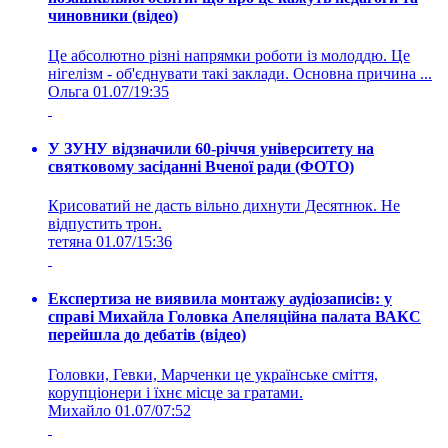
чиновники (відео)
Це абсолютно різні напрямки роботи із молоддю. Це
нігелізм - об'єднувати такі заклади. Основна причина ...
Ольга
01.07/19:35
У ЗУНУ відзначили 60-річчя університету на
святковому засіданні Вченої ради (ФОТО)
Крисоватий не дасть вільно дихнути Десятнюк. Не
відпустить трон.
тетяна
01.07/15:36
Експертиза не виявила монтажу аудіозаписів: у
справі Михайла Головка Апеляційна палата ВАКС
перейшла до дебатів (відео)
Головки, Гевки, Марченки це українське сміття,
корупціонери і їхнє місце за гратами.
Михайло
01.07/07:52