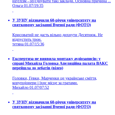
нігелізм - об'єднувати такі заклади. Основна причина ...
Ольга
01.07/19:35
У ЗУНУ відзначили 60-річчя університету на
святковому засіданні Вченої ради (ФОТО)
Крисоватий не дасть вільно дихнути Десятнюк. Не
відпустить трон.
тетяна
01.07/15:36
Експертиза не виявила монтажу аудіозаписів: у
справі Михайла Головка Апеляційна палата ВАКС
перейшла до дебатів (відео)
Головки, Гевки, Марченки це українське сміття,
корупціонери і їхнє місце за гратами.
Михайло
01.07/07:52
У ЗУНУ відзначили 60-річчя університету на
святковому засіданні Вченої ради (ФОТО)