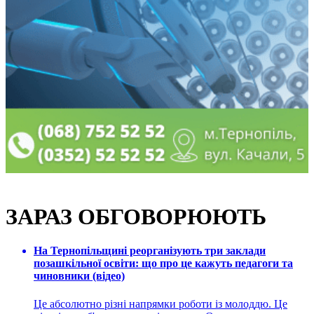
ЗАРАЗ ОБГОВОРЮЮТЬ
На Тернопільщині реорганізують три заклади
позашкільної освіти: що про це кажуть педагоги та
чиновники (відео)
Це абсолютно різні напрямки роботи із молоддю. Це