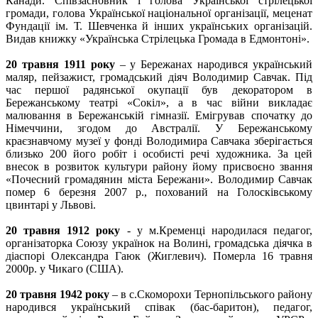
Канади. Співзасновник і голова Української стрілецької
громади, голова Української національної організації, меценат
Фундації ім. Т. Шевченка й інших українських організацій.
Видав книжку «Українська Стрілецька Громада в Едмонтоні».
20 травня 1911 року
– у Бережанах народився український
маляр, пейзажист, громадський діяч Володимир Савчак. Під
час першої радянської окупації був декоратором в
Бережанському театрі «Сокіл», а в час війни викладає
малювання в Бережанській гімназії. Емігрував спочатку до
Німеччини, згодом до Австралії. У Бережанському
краєзнавчому музеї у фонді Володимира Савчака зберігається
близько 200 його робіт і особисті речі художника. За цей
внесок в розвиток культури району йому присвоєно звання
«Почесний громадянин міста Бережани». Володимир Савчак
помер 6 березня 2007 р., похований на Голосківському
цвинтарі у Львові.
20 травня 1912 року
- у м.Кременці народилася педагог,
організаторка Союзу українок на Волині, громадська діячка в
діаспорі Олександра Гаюк (Жиглевич). Померла 16 травня
2000р. у Чикаго (США).
20 травня 1942 року
– в с.Скоморохи Тернопільського району
народився український співак (бас-баритон), педагог,