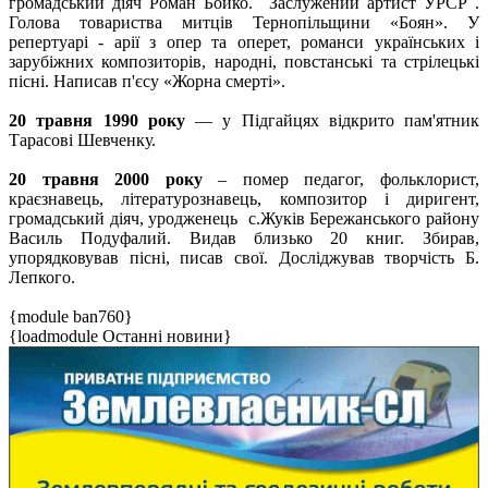
громадський діяч Роман Бойко. Заслужений артист УРСР .
Голова товариства митців Тернопільщини «Боян». У
репертуарі - арії з опер та оперет, романси українських і
зарубіжних композиторів, народні, повстанські та стрілецькі
пісні. Написав п'єсу «Жорна смерті».
20 травня 1990 року
— у Підгайцях відкрито пам'ятник
Тарасові Шевченку.
20 травня 2000 року
– помер педагог, фольклорист,
краєзнавець, літературознавець, композитор і диригент,
громадський діяч, уродженець с.Жуків Бережанського району
Василь Подуфалий. Видав близько 20 книг. Збирав,
упорядковував пісні, писав свої. Досліджував творчість Б.
Лепкого.
{module ban760}
{loadmodule Останні новини}