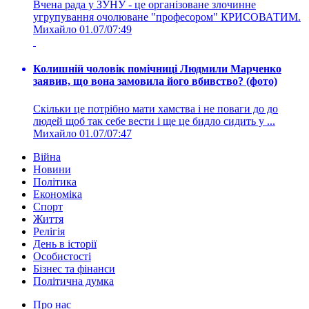
Вчена рада у ЗУНУ - це організоване злочинне
угрупування очолюване "професором" КРИСОВАТИМ.
Михайло
01.07/07:49
Колишній чоловік помічниці Людмили Марченко
заявив, що вона замовила його вбивство? (фото)
Скільки це потрібно мати хамства і не поваги до до
людей щоб так себе вести і ще це бидло сидить у ...
Михайло
01.07/07:47
Війна
Новини
Політика
Економіка
Спорт
Життя
Релігія
День в історії
Особистості
Бізнес та фінанси
Політична думка
Про нас