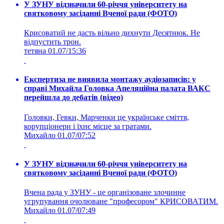
У ЗУНУ відзначили 60-річчя університету на
святковому засіданні Вченої ради (ФОТО)
Крисоватий не дасть вільно дихнути Десятнюк. Не
відпустить трон.
тетяна
01.07/15:36
Експертиза не виявила монтажу аудіозаписів: у
справі Михайла Головка Апеляційна палата ВАКС
перейшла до дебатів (відео)
Головки, Гевки, Марченки це українське сміття,
корупціонери і їхнє місце за гратами.
Михайло
01.07/07:52
У ЗУНУ відзначили 60-річчя університету на
святковому засіданні Вченої ради (ФОТО)
Вчена рада у ЗУНУ - це організоване злочинне
угрупування очолюване "професором" КРИСОВАТИМ.
Михайло
01.07/07:49