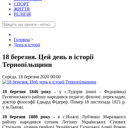
СПОРТ
ЖИТТЯ
РЕЛІГІЯ
Головна
>
День в історії
18 березня. Цей день в історії
Тернопільщини
Середа, 18 березня 2020 00:00
18 березня 1846 року
- у с.Тудорів (нині - Федорівка)
Гусятинського району народився педагог, філолог, перекладач,
доктор філософії Едвард Фідерер. Помер 18 листопада 1921 р.
у м.Львові.
18 березня 1880 року
- в с.Нижчі Луб'янки Збаразького
району народився сотник Легіону Українських Січових
Стрільців, отаман (майор) Української Галицької Армії Роман