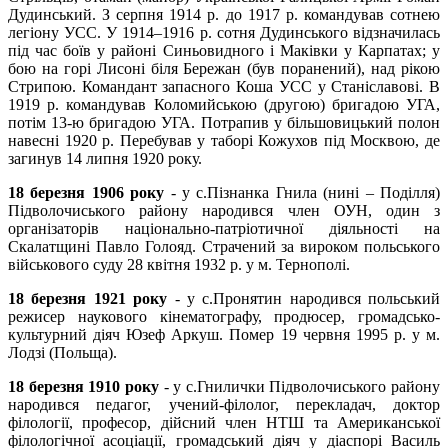
Дудинський. З серпня 1914 р. до 1917 р. командував сотнею
легіону УСС. У 1914–1916 р. сотня Дудинського відзначилась
під час боїв у районі Синьовидного і Маківки у Карпатах; у
бою на горі Лисоні біля Бережан (був поранений), над рікою
Стрипою. Командант запасного Коша УСС у Станіславові. В
1919 р. командував Коломийською (другою) бригадою УГА,
потім 13-ю бригадою УГА. Потрапив у більшовицький полон
навесні 1920 р. Перебував у таборі Кожухов під Москвою, де
загинув 14 липня 1920 року.
18 березня 1906 року
- у с.Пізнанка Гнила (нині – Поділля)
Підволочиського району народився член ОУН, один з
організаторів національно-патріотичної діяльності на
Скалатщині Павло Голояд. Страчений за вироком польського
військового суду 28 квітня 1932 р. у м. Тернополі.
18 березня 1921 року
- у с.Пронятин народився польський
режисер наукового кінематографу, продюсер, громадсько-
культурний діяч Юзеф Аркуш. Помер 19 червня 1995 р. у м.
Лодзі (Польща).
18 березня 1910 року
- у с.Гнилички Підволочиського району
народився педагог, учений-філолог, перекладач, доктор
філології, професор, дійсний член НТШ та Американської
філологічної асоціації, громадський діяч у діаспорі Василь