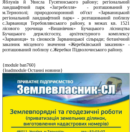
Яблунів й Увисла Гусятинського району; регіональний
ландшафтний парк «Загребелля» - розташований у
м.Тернополі; природоохоронний об'єкт «Зарваницький
регіональний ландшафтний парк» - розташований поблизу
с.Зарваниця Теребовлянського району, в межах кв. 15­21
лісового урочища «Вишнівчик» Бучацького лісництва
Бучацького держлісгоспу, архітектурного комплексу
«Зарваниця» та сінокосів Зарваницької сільради; ботанічний
заказник місцевого значення «Жеребківський заказник» -
розташований поблизу с.Жеребки Підволочиського району.
{module ban760}
{loadmodule Останні новини}