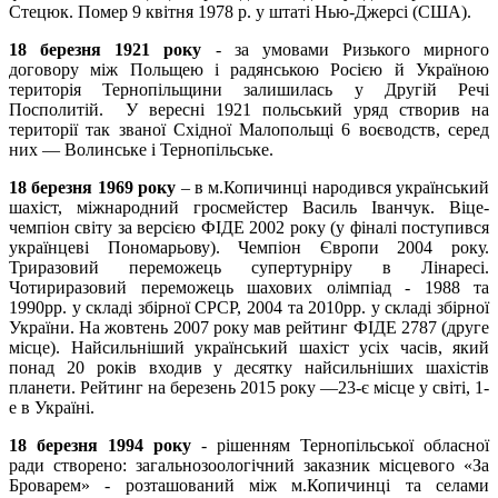
Стецюк. Помер 9 квітня 1978 р. у штаті Нью-Джерсі (США).
18 березня 1921 року
- за умовами Ризького мирного
договору між Польщею і радянською Росією й Україною
територія Тернопільщини залишилась у Другій Речі
Посполитій. У вересні 1921 польський уряд створив на
території так званої Східної Малопольщі 6 воєводств, серед
них — Волинське і Тернопільське.
18 березня 1969 року
– в м.Копичинці народився український
шахіст, міжнародний гросмейстер Василь Іванчук. Віце-
чемпіон світу за версією ФІДЕ 2002 року (у фіналі поступився
українцеві Пономарьову). Чемпіон Європи 2004 року.
Триразовий переможець супертурніру в Лінаресі.
Чотириразовий переможець шахових олімпіад - 1988 та
1990рр. у складі збірної СРСР, 2004 та 2010рр. у складі збірної
України. На жовтень 2007 року мав рейтинг ФІДЕ 2787 (друге
місце). Найсильніший український шахіст усіх часів, який
понад 20 років входив у десятку найсильніших шахістів
планети. Рейтинг на березень 2015 року —23-є місце у світі, 1-
е в Україні.
18 березня 1994 року
- рішенням Тернопільської обласної
ради створено: загальнозоологічний заказник місцевого «За
Броварем» - розташований між м.Копичинці та селами