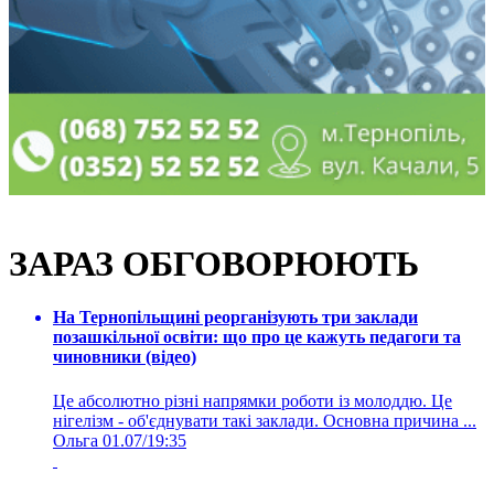
ЗАРАЗ ОБГОВОРЮЮТЬ
На Тернопільщині реорганізують три заклади
позашкільної освіти: що про це кажуть педагоги та
чиновники (відео)
Це абсолютно різні напрямки роботи із молоддю. Це
нігелізм - об'єднувати такі заклади. Основна причина ...
Ольга
01.07/19:35