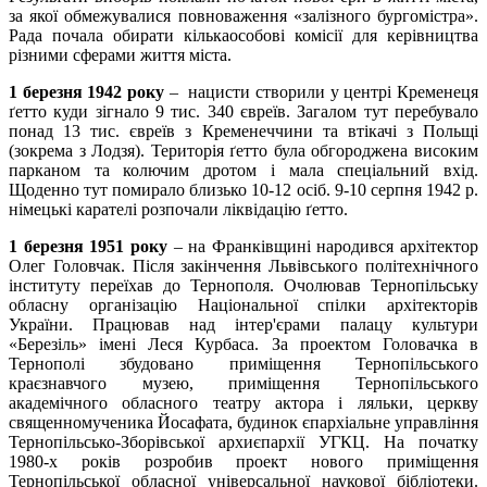
за якої обмежувалися повноваження «залізного бургомістра».
Рада почала обирати кількаособові комісії для керівництва
різними сферами життя міста.
1 березня 1942 року
– нацисти створили у центрі Кременеця
ґетто куди зігнало 9 тис. 340 євреїв. Загалом тут перебувало
понад 13 тис. євреїв з Кременеччини та втікачі з Польщі
(зокрема з Лодзя). Територія ґетто була обгороджена високим
парканом та колючим дротом і мала спеціальний вхід.
Щоденно тут помирало близько 10-12 осіб. 9-10 серпня 1942 р.
німецькі карателі розпочали ліквідацію ґетто.
1 березня 1951 року
– на Франківщині народився архітектор
Олег Головчак. Після закінчення Львівського політехнічного
інституту переїхав до Тернополя. Очолював Тернопільську
обласну організацію Національної спілки архітекторів
України. Працював над інтер'єрами палацу культури
«Березіль» імені Леся Курбаса. За проектом Головачка в
Тернополі збудовано приміщення Тернопільського
краєзнавчого музею, приміщення Тернопільського
академічного обласного театру актора і ляльки, церкву
священномученика Йосафата, будинок єпархіальне управління
Тернопільсько-Зборівської архиєпархії УГКЦ. На початку
1980-х років розробив проект нового приміщення
Тернопільської обласної універсальної наукової бібліотеки.