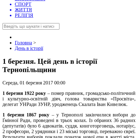
СПОРТ
ЖИТТЯ
РЕЛІГІЯ
Головна
>
День в історії
1 березня. Цей день в історії
Тернопільщини
Середа, 01 березня 2017 00:00
1 березня 1922 року
– помер правник, громадсько-політичний
і культурно-освітній діяч, голова товариства «Просвіта»,
делегат УНРади ЗУНР, уродженець Скалата Іван Кивелюк.
1 березня 1867 року
– у Тернополі закінчилися вибори до
Ґмінної Ради, проведені в трьох колах. Із обраних 36 радних
(депутатів) було 6 адвокатів, суддя, книготорговець, нотаріус,
2 професори, 2 урядники і 23 міські торговці, переважно євреї.
Результати виборів поклали початок нової ери в житті міста,