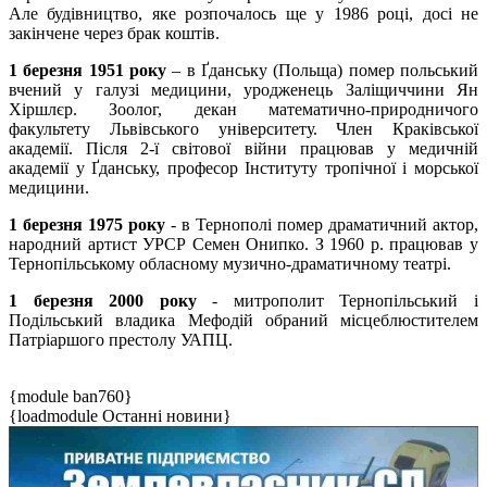
Але будівництво, яке розпочалось ще у 1986 році, досі не
закінчене через брак коштів.
1 березня 1951 року
– в Ґданську (Польща) помер польський
вчений у галузі медицини, уродженець Заліщиччини Ян
Хіршлєр. Зоолог, декан математично-природничого
факультету Львівського університету. Член Краківської
академії. Після 2-ї світової війни працював у медичній
академії у Ґданську, професор Інституту тропічної і морської
медицини.
1 березня 1975 року
- в Тернополі помер драматичний актор,
народний артист УРСР Семен Онипко. З 1960 р. працював у
Тернопільському обласному музично-драматичному театрі.
1 березня 2000 року
- митрополит Тернопільський і
Подільський владика Мефодій обраний місцеблюстителем
Патріаршого престолу УАПЦ.
{module ban760}
{loadmodule Останні новини}