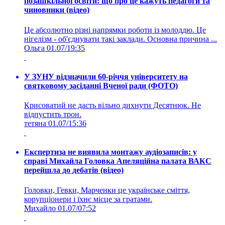
позашкільної освіти: що про це кажуть педагоги та
чиновники (відео)
Це абсолютно різні напрямки роботи із молоддю. Це
нігелізм - об'єднувати такі заклади. Основна причина ...
Ольга
01.07/19:35
У ЗУНУ відзначили 60-річчя університету на
святковому засіданні Вченої ради (ФОТО)
Крисоватий не дасть вільно дихнути Десятнюк. Не
відпустить трон.
тетяна
01.07/15:36
Експертиза не виявила монтажу аудіозаписів: у
справі Михайла Головка Апеляційна палата ВАКС
перейшла до дебатів (відео)
Головки, Гевки, Марченки це українське сміття,
корупціонери і їхнє місце за гратами.
Михайло
01.07/07:52