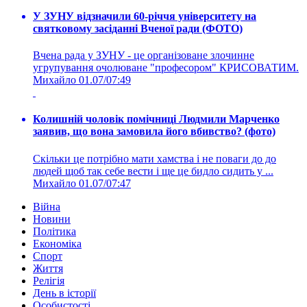
У ЗУНУ відзначили 60-річчя університету на
святковому засіданні Вченої ради (ФОТО)
Вчена рада у ЗУНУ - це організоване злочинне
угрупування очолюване "професором" КРИСОВАТИМ.
Михайло
01.07/07:49
Колишній чоловік помічниці Людмили Марченко
заявив, що вона замовила його вбивство? (фото)
Скільки це потрібно мати хамства і не поваги до до
людей щоб так себе вести і ще це бидло сидить у ...
Михайло
01.07/07:47
Війна
Новини
Політика
Економіка
Спорт
Життя
Релігія
День в історії
Особистості