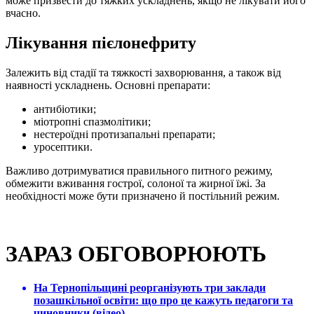
може призвести до тяжких ускладнень, якщо не лікувати його
вчасно.
Лікування пієлонефриту
Залежить від стадії та тяжкості захворювання, а також від
наявності ускладнень. Основні препарати:
антибіотики;
міотропні спазмолітики;
нестероїдні протизапальні препарати;
уросептики.
Важливо дотримуватися правильного питного режиму,
обмежити вживання гострої, солоної та жирної їжі. За
необхідності може бути призначено й постільний режим.
ЗАРАЗ ОБГОВОРЮЮТЬ
На Тернопільщині реорганізують три заклади
позашкільної освіти: що про це кажуть педагоги та
чиновники (відео)