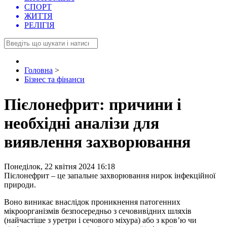
СПОРТ
ЖИТТЯ
РЕЛІГІЯ
Головна
>
Бізнес та фінанси
Пієлонефрит: причини і
необхідні аналізи для
виявлення захворювання
Понеділок, 22 квітня 2024 16:18
Пієлонефрит – це запальне захворювання нирок інфекційної
природи.
Воно виникає внаслідок проникнення патогенних
мікроорганізмів безпосередньо з сечовивідних шляхів
(найчастіше з уретри і сечового міхура) або з кров’ю чи