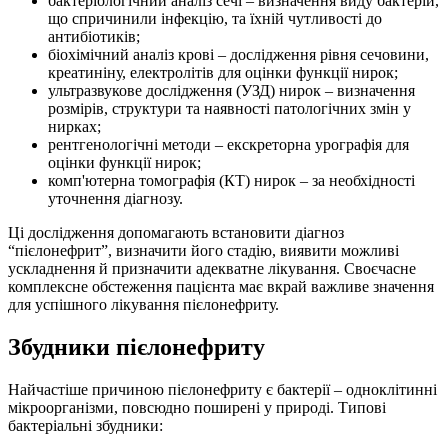
бактеріологічний аналіз сечі – визначення виду бактерій,
що спричинили інфекцію, та їхній чутливості до
антибіотиків;
біохімічний аналіз крові – дослідження рівня сечовини,
креатиніну, електролітів для оцінки функції нирок;
ультразвукове дослідження (УЗД) нирок – визначення
розмірів, структури та наявності патологічних змін у
нирках;
рентгенологічні методи – екскреторна урографія для
оцінки функції нирок;
комп'ютерна томографія (КТ) нирок – за необхідності
уточнення діагнозу.
Ці дослідження допомагають встановити діагноз
“пієлонефрит”, визначити його стадію, виявити можливі
ускладнення й призначити адекватне лікування. Своєчасне
комплексне обстеження пацієнта має вкрай важливе значення
для успішного лікування пієлонефриту.
Збудники пієлонефриту
Найчастіше причиною пієлонефриту є бактерії – одноклітинні
мікроорганізми, повсюдно поширені у природі. Типові
бактеріальні збудники: