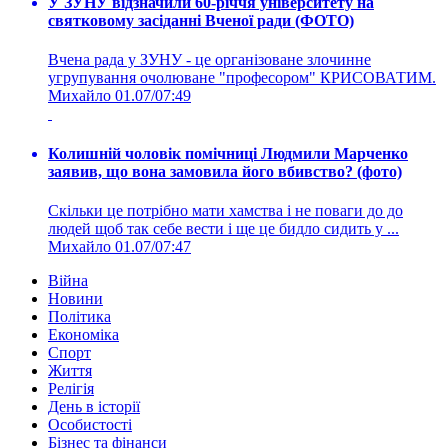
У ЗУНУ відзначили 60-річчя університету на
святковому засіданні Вченої ради (ФОТО)
Вчена рада у ЗУНУ - це організоване злочинне
угрупування очолюване "професором" КРИСОВАТИМ.
Михайло
01.07/07:49
Колишній чоловік помічниці Людмили Марченко
заявив, що вона замовила його вбивство? (фото)
Скільки це потрібно мати хамства і не поваги до до
людей щоб так себе вести і ще це бидло сидить у ...
Михайло
01.07/07:47
Війна
Новини
Політика
Економіка
Спорт
Життя
Релігія
День в історії
Особистості
Бізнес та фінанси