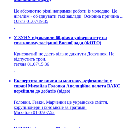
Це абсолютно різні напрямки роботи із молоддю. Це
нігелізм - об'єднувати такі заклади. Основна причина ...
Ольга
01.07/19:35
У ЗУНУ відзначили 60-річчя університету на
святковому засіданні Вченої ради (ФОТО)
Крисоватий не дасть вільно дихнути Десятнюк. Не
відпустить трон.
тетяна
01.07/15:36
Експертиза не виявила монтажу аудіозаписів: у
справі Михайла Головка Апеляційна палата ВАКС
перейшла до дебатів (відео)
Головки, Гевки, Марченки це українське сміття,
корупціонери і їхнє місце за гратами.
Михайло
01.07/07:52