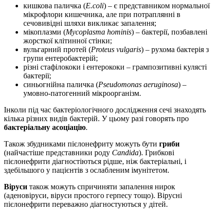
кишкова паличка (
E.coli
) – є представником нормальної
мікрофлори кишечника, але при потраплянні в
сечовивідні шляхи викликає запалення;
мікоплазми (
Mycoplasma hominis
) – бактерії, позбавлені
жорсткої клітинної стінки;
вульгарний протей (
Proteus vulgaris
) – рухома бактерія з
групи ентеробактерій;
різні стафілококи і ентерококи – грампозитивні кулясті
бактерії;
синьогнійна паличка (
Pseudomonas aeruginosa
) –
умовно-патогенний мікроорганізм.
Інколи під час бактеріологічного дослідження сечі знаходять
кілька різних видів бактерій. У цьому разі говорять про
бактеріальну асоціацію
.
Також збудниками пієлонефриту можуть бути
гриби
(найчастіше представники роду
Candida
). Грибкові
пієлонефрити діагностіються рідше, ніж бактеріальні, і
здебільшого у пацієнтів з ослабленим імунітетом.
Віруси
також можуть спричиняти запалення нирок
(аденовіруси, віруси простого герпесу тощо). Вірусні
пієлонефрити переважно діагностуються у дітей.