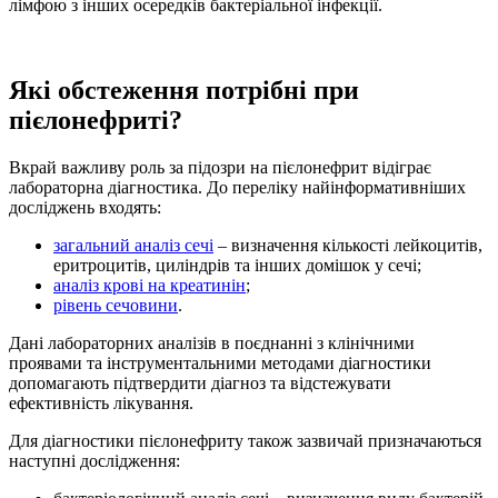
лімфою з інших осередків бактеріальної інфекції.
Які обстеження потрібні при
пієлонефриті?
Вкрай важливу роль за підозри на пієлонефрит відіграє
лабораторна діагностика. До переліку найінформативніших
досліджень входять:
загальний аналіз сечі
– визначення кількості лейкоцитів,
еритроцитів, циліндрів та інших домішок у сечі;
аналіз крові на креатинін
;
рівень сечовини
.
Дані лабораторних аналізів в поєднанні з клінічними
проявами та інструментальними методами діагностики
допомагають підтвердити діагноз та відстежувати
ефективність лікування.
Для діагностики пієлонефриту також зазвичай призначаються
наступні дослідження: