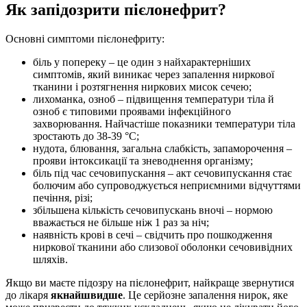
Як запідозрити пієлонефрит?
Основні симптоми пієлонефриту:
біль у попереку – це один з найхарактерніших
симптомів, який виникає через запалення ниркової
тканини і розтягнення ниркових мисок сечею;
лихоманка, озноб – підвищення температури тіла й
озноб є типовими проявами інфекційного
захворювання. Найчастіше показники температури тіла
зростають до 38-39 °C;
нудота, блювання, загальна слабкість, запаморочення –
прояви інтоксикації та зневоднення організму;
біль під час сечовипускання – акт сечовипускання стає
болючим або супроводжується неприємними відчуттями
печіння, різі;
збільшена кількість сечовипускань вночі – нормою
вважається не більше ніж 1 раз за ніч;
наявність крові в сечі – свідчить про пошкодження
ниркової тканини або слизової оболонки сечовивідних
шляхів.
Якщо ви маєте підозру на пієлонефрит, найкраще звернутися
до лікаря
якнайшвидше
. Це серйозне запалення нирок, яке