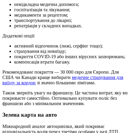
невідкладна медична допомога;
госпіталізація та лікування;
медикаменти за рецептом;
транспортування до лікарні;
репатріація у складних випадках.
Додаткові опції:
активний відпочинок (лижі, серфінг тощо);
страхування від невиїзду;
покриття COVID-19 або інших вірусних захворювань;
компенсація втрати багажу.
Рекомендоване покриття — 30 000 євро для Європи. Для
США чи Канади краще вибирати
медичне страхування для
виїзду за кордон
зі значно більшими лімітами.
Також зверніть увагу на франшизу. Це частина витрат, яку ви
покриваєте самостійно. Оптимально купувати поліс без
франшизи або з мінімальним значенням.
Зелена карта на авто
Міжнародний аналог автоцивілки, який покриває
відповідальність водія перед третіми особами у разі ДТП.