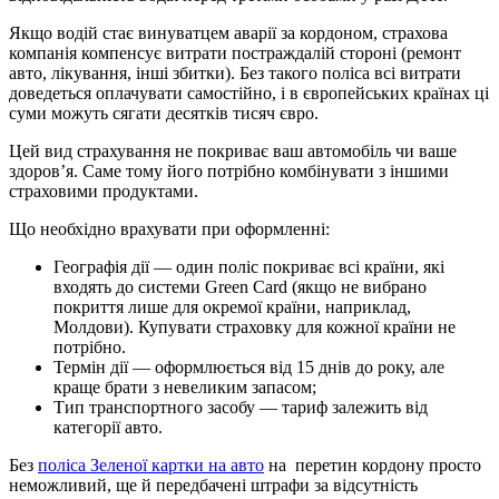
Якщо водій стає винуватцем аварії за кордоном, страхова
компанія компенсує витрати постраждалій стороні (ремонт
авто, лікування, інші збитки). Без такого поліса всі витрати
доведеться оплачувати самостійно, і в європейських країнах ці
суми можуть сягати десятків тисяч євро.
Цей вид страхування не покриває ваш автомобіль чи ваше
здоров’я. Саме тому його потрібно комбінувати з іншими
страховими продуктами.
Що необхідно врахувати при оформленні:
Географія дії — один поліс покриває всі країни, які
входять до системи Green Card (якщо не вибрано
покриття лише для окремої країни, наприклад,
Молдови). Купувати страховку для кожної країни не
потрібно.
Термін дії — оформлюється від 15 днів до року, але
краще брати з невеликим запасом;
Тип транспортного засобу — тариф залежить від
категорії авто.
Без
поліса Зеленої картки на авто
на перетин кордону просто
неможливий, ще й передбачені штрафи за відсутність