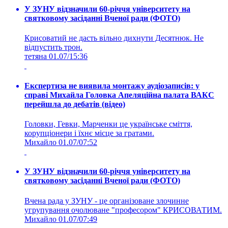
У ЗУНУ відзначили 60-річчя університету на
святковому засіданні Вченої ради (ФОТО)
Крисоватий не дасть вільно дихнути Десятнюк. Не
відпустить трон.
тетяна
01.07/15:36
Експертиза не виявила монтажу аудіозаписів: у
справі Михайла Головка Апеляційна палата ВАКС
перейшла до дебатів (відео)
Головки, Гевки, Марченки це українське сміття,
корупціонери і їхнє місце за гратами.
Михайло
01.07/07:52
У ЗУНУ відзначили 60-річчя університету на
святковому засіданні Вченої ради (ФОТО)
Вчена рада у ЗУНУ - це організоване злочинне
угрупування очолюване "професором" КРИСОВАТИМ.
Михайло
01.07/07:49