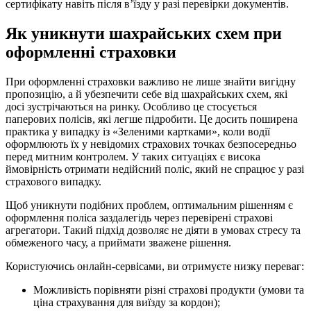
сертифікату навіть після в’їзду у разі перевірки документів.
Як уникнути шахрайських схем при
оформленні страховки
При оформленні страховки важливо не лише знайти вигідну
пропозицію, а й убезпечити себе від шахрайських схем, які
досі зустрічаються на ринку. Особливо це стосується
паперових полісів, які легше підробити. Це досить поширена
практика у випадку із «Зеленими картками», коли водії
оформлюють їх у невідомих страхових точках безпосередньо
перед митним контролем. У таких ситуаціях є висока
ймовірність отримати недійсний поліс, який не спрацює у разі
страхового випадку.
Щоб уникнути подібних проблем, оптимальним рішенням є
оформлення поліса заздалегідь через перевірені страхові
агрегатори. Такий підхід дозволяє не діяти в умовах стресу та
обмеженого часу, а приймати зважене рішення.
Користуючись онлайн-сервісами, ви отримуєте низку переваг:
Можливість порівняти різні страхові продукти (умови та
ціна страхування для виїзду за кордон);