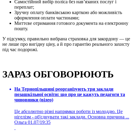
Самостійний вибір поліса без нав’язаних послуг і
переплат;
Зручну оплату банківською карткою або можливість
оформлення оплати частинами;
Миттєве отримання готового документа на електронну
пошту.
У підсумку, правильно вибрана страховка для закордону — це
не лише про вигідну ціну, а й про гарантію реального захисту
під час подорожі.
ЗАРАЗ ОБГОВОРЮЮТЬ
На Тернопільщині реорганізують три заклади
позашкільної освіти: що про це кажуть педагоги та
чиновники (відео)
Це абсолютно різні напрямки роботи із молоддю. Це
нігелізм - об'єднувати такі заклади. Основна причина ...
Ольга
01.07/19:35