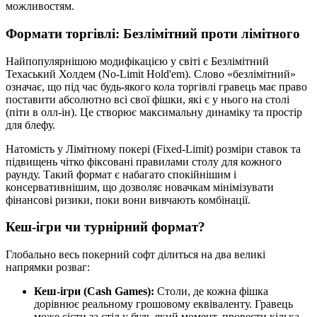
можливостям.
Формати торгівлі: Безлімітний проти лімітного
Найпопулярнішою модифікацією у світі є Безлімітний
Техаський Холдем (No-Limit Hold'em). Слово «безлімітний»
означає, що під час будь-якого кола торгівлі гравець має право
поставити абсолютно всі свої фішки, які є у нього на столі
(піти в олл-ін). Це створює максимальну динаміку та простір
для блефу.
Натомість у Лімітному покері (Fixed-Limit) розміри ставок та
підвищень чітко фіксовані правилами столу для кожного
раунду. Такий формат є набагато спокійнішим і
консервативнішим, що дозволяє новачкам мінімізувати
фінансові ризики, поки вони вивчають комбінації.
Кеш-ігри чи турнірний формат?
Глобально весь покерний софт ділиться на два великі
напрямки розваг:
Кеш-ігри (Cash Games):
Столи, де кожна фішка
дорівнює реальному грошовому еквіваленту. Гравець
може сісти за стіл у будь-який момент, провести кілька