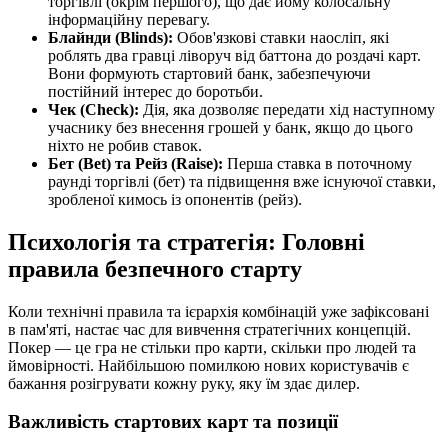
торгівлі (окрім першого), що дає йому колосальну
інформаційну перевагу.
Блайнди (Blinds):
Обов'язкові ставки наосліп, які
роблять два гравці ліворуч від баттона до роздачі карт.
Вони формують стартовий банк, забезпечуючи
постійний інтерес до боротьби.
Чек (Check):
Дія, яка дозволяє передати хід наступному
учаснику без внесення грошей у банк, якщо до цього
ніхто не робив ставок.
Бет (Bet) та Рейз (Raise):
Перша ставка в поточному
раунді торгівлі (бет) та підвищення вже існуючої ставки,
зробленої кимось із опонентів (рейз).
Психологія та стратегія: Головні
правила безпечного старту
Коли технічні правила та ієрархія комбінацій уже зафіксовані
в пам'яті, настає час для вивчення стратегічних концепцій.
Покер — це гра не стільки про карти, скільки про людей та
ймовірності. Найбільшою помилкою нових користувачів є
бажання розігрувати кожну руку, яку їм здає дилер.
Важливість стартових карт та позиції