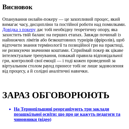
Висновок
Опанування онлайн-покеру — це захопливий процес, який
вимагає часу, дисципліни та постійної роботи над помилками.
Довідка з покеру
дає тобі необхідну теоретичну опору, яка
захистить твій баланс на перших етапах. Завжди починай із
найнижчих лімітів або безкоштовних турнірів (фріролів), щоб
відточити знання термінології та позиційної гри на практиці,
не ризикуючи значними коштами. Сприймай покер як цікаве
інтелектуальне тренування, поважай правила відповідальної
гри, контролюй свої емоції — і тоді кожен проведений за
віртуальним столом раунд принесе тобі не лише задоволення
від процесу, а й солідні аналітичні навички.
ЗАРАЗ ОБГОВОРЮЮТЬ
На Тернопільщині реорганізують три заклади
позашкільної освіти: що про це кажуть педагоги та
чиновники (відео)