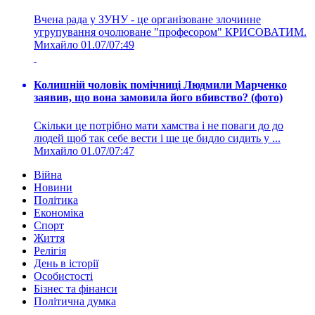
Вчена рада у ЗУНУ - це організоване злочинне
угрупування очолюване "професором" КРИСОВАТИМ.
Михайло
01.07/07:49
Колишній чоловік помічниці Людмили Марченко
заявив, що вона замовила його вбивство? (фото)
Скільки це потрібно мати хамства і не поваги до до
людей щоб так себе вести і ще це бидло сидить у ...
Михайло
01.07/07:47
Війна
Новини
Політика
Економіка
Спорт
Життя
Релігія
День в історії
Особистості
Бізнес та фінанси
Політична думка