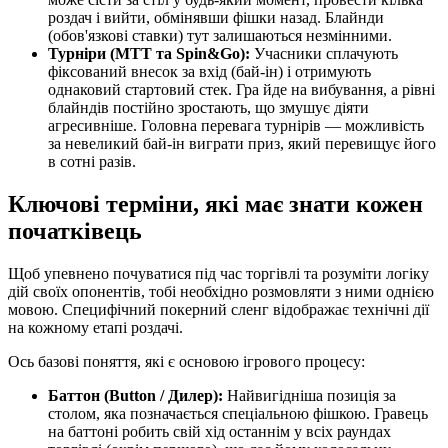
роздач і вийти, обмінявши фішки назад. Блайнди
(обов'язкові ставки) тут залишаються незмінними.
Турніри (MTT та Spin&Go):
Учасники сплачують
фіксований внесок за вхід (бай-ін) і отримують
однаковий стартовий стек. Гра йде на вибування, а рівні
блайндів постійно зростають, що змушує діяти
агресивніше. Головна перевага турнірів — можливість
за невеликий бай-ін виграти приз, який перевищує його
в сотні разів.
Ключові терміни, які має знати кожен
початківець
Щоб упевнено почуватися під час торгівлі та розуміти логіку
дій своїх опонентів, тобі необхідно розмовляти з ними однією
мовою. Специфічний покерний сленг відображає технічні дії
на кожному етапі роздачі.
Ось базові поняття, які є основою ігрового процесу:
Баттон (Button / Дилер):
Найвигідніша позиція за
столом, яка позначається спеціальною фішкою. Гравець
на баттоні робить свій хід останнім у всіх раундах