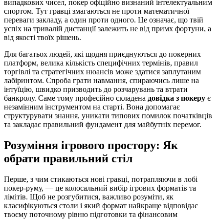
випадкових чисел, покер офіційно визнаний інтелектуальним
спортом. Тут гравці змагаються не проти математичної
переваги закладу, а один проти одного. Це означає, що твій
успіх на тривалій дистанції залежить не від примх фортуни, а
від якості твоїх рішень.
Для багатьох людей, які щодня приєднуються до покерних
платформ, велика кількість специфічних термінів, правил
торгівлі та стратегічних нюансів може здатися заплутаним
лабіринтом. Спроба грати навмання, спираючись лише на
інтуїцію, швидко призводить до розчарувань та втрати
банкролу. Саме тому професійно складена
довідка з покеру
є
незамінним інструментом на старті. Вона допомагає
структурувати знання, уникати типових помилок початківців
та закладає правильний фундамент для майбутніх перемог.
Розуміння ігрового простору: Як
обрати правильний стіл
Перше, з чим стикаються нові гравці, потрапляючи в лобі
покер-руму, — це колосальний вибір ігрових форматів та
лімітів. Щоб не розгубитися, важливо розуміти, як
класифікуються столи і який формат найкраще відповідає
твоєму поточному рівню підготовки та фінансовим