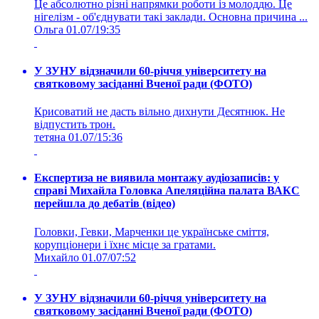
Це абсолютно різні напрямки роботи із молоддю. Це
нігелізм - об'єднувати такі заклади. Основна причина ...
Ольга
01.07/19:35
У ЗУНУ відзначили 60-річчя університету на
святковому засіданні Вченої ради (ФОТО)
Крисоватий не дасть вільно дихнути Десятнюк. Не
відпустить трон.
тетяна
01.07/15:36
Експертиза не виявила монтажу аудіозаписів: у
справі Михайла Головка Апеляційна палата ВАКС
перейшла до дебатів (відео)
Головки, Гевки, Марченки це українське сміття,
корупціонери і їхнє місце за гратами.
Михайло
01.07/07:52
У ЗУНУ відзначили 60-річчя університету на
святковому засіданні Вченої ради (ФОТО)