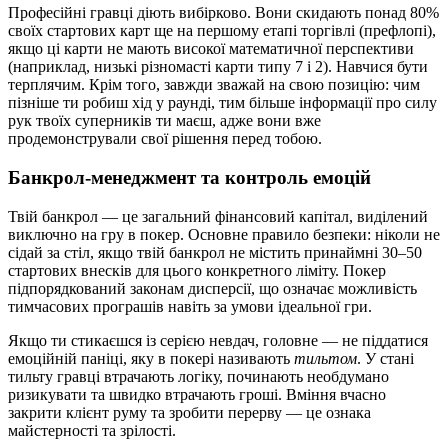
Професійні гравці діють вибірково. Вони скидають понад 80%
своїх стартових карт ще на першому етапі торгівлі (префлопі),
якщо ці карти не мають високої математичної перспективи
(наприклад, низькі різномасті карти типу 7 і 2). Навчися бути
терплячим. Крім того, завжди зважай на свою позицію: чим
пізніше ти робиш хід у раунді, тим більше інформації про силу
рук твоїх суперників ти маєш, адже вони вже
продемонстрували свої рішення перед тобою.
Банкрол-менеджмент та контроль емоцій
Твій банкрол — це загальний фінансовий капітал, виділений
виключно на гру в покер. Основне правило безпеки: ніколи не
сідай за стіл, якщо твій банкрол не містить принаймні 30–50
стартових внесків для цього конкретного ліміту. Покер
підпорядкований законам дисперсії, що означає можливість
тимчасових програшів навіть за умови ідеальної гри.
Якщо ти стикаєшся із серією невдач, головне — не піддатися
емоційній паніці, яку в покері називають
тильтом
. У стані
тильту гравці втрачають логіку, починають необдумано
ризикувати та швидко втрачають гроші. Вміння вчасно
закрити клієнт руму та зробити перерву — це ознака
майстерності та зрілості.