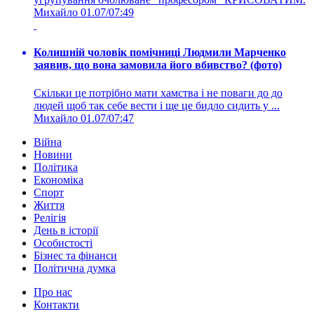
Михайло
01.07/07:49
Колишній чоловік помічниці Людмили Марченко
заявив, що вона замовила його вбивство? (фото)
Скільки це потрібно мати хамства і не поваги до до
людей щоб так себе вести і ще це бидло сидить у ...
Михайло
01.07/07:47
Війна
Новини
Політика
Економіка
Спорт
Життя
Релігія
День в історії
Особистості
Бізнес та фінанси
Політична думка
Про нас
Контакти