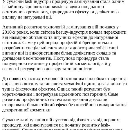
У сучасній lash-індустрії процедура ламінування стала одним
із найпопулярніших напрямків завдяки поєднанню
естетичного результату, природного ефекту та делікатного
впливу на натуральні вії.
Активний розвиток технологій ламінування вій почався у
2010-х роках, коли світова beauty-індустрія почала переходити
від надмірно об’ємних та штучних ефектів до натуральної
естетики. Саме у цей період професійні бренди почали
розробляти спеціальні системи для довготривалої фіксації
вигину вій із використанням більш делікатних складів та
доглядових компонентів. Поступово процедура стала
популярною не лише у професійній косметології, а й у
сегменті регулярного догляду за зовнішністю.
До появи сучасних технологій основним способом створення
виразного вигину залишалися механічні щипці для завивки та
туш із фіксуючим ефектом. Однак такий результат був
короткочасним і потребував щоденного повторення. Саме
розвиток професійних систем ламінування дозволив
створювати більш стійкий ефект без постійного використання
декоративної косметики.
Сучасне ламінування вій суттєво відрізняється від перших
процедур, які виконувалися на початку розвитку lash-