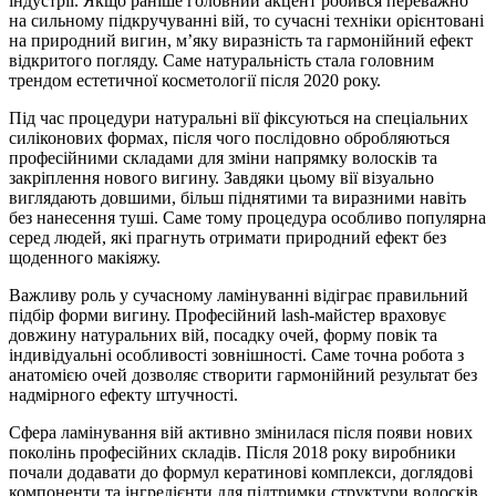
індустрії. Якщо раніше головний акцент робився переважно
на сильному підкручуванні вій, то сучасні техніки орієнтовані
на природний вигин, м’яку виразність та гармонійний ефект
відкритого погляду. Саме натуральність стала головним
трендом естетичної косметології після 2020 року.
Під час процедури натуральні вії фіксуються на спеціальних
силіконових формах, після чого послідовно обробляються
професійними складами для зміни напрямку волосків та
закріплення нового вигину. Завдяки цьому вії візуально
виглядають довшими, більш піднятими та виразними навіть
без нанесення туші. Саме тому процедура особливо популярна
серед людей, які прагнуть отримати природний ефект без
щоденного макіяжу.
Важливу роль у сучасному ламінуванні відіграє правильний
підбір форми вигину. Професійний lash-майстер враховує
довжину натуральних вій, посадку очей, форму повік та
індивідуальні особливості зовнішності. Саме точна робота з
анатомією очей дозволяє створити гармонійний результат без
надмірного ефекту штучності.
Сфера ламінування вій активно змінилася після появи нових
поколінь професійних складів. Після 2018 року виробники
почали додавати до формул кератинові комплекси, доглядові
компоненти та інгредієнти для підтримки структури волосків.