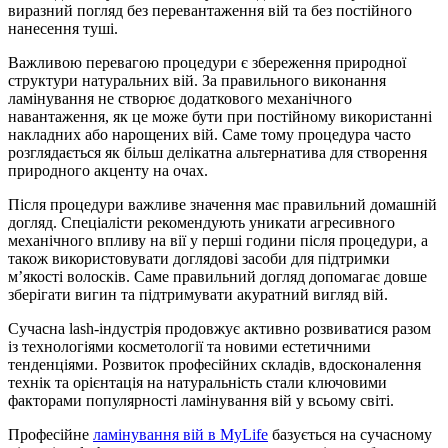
виразний погляд без перевантаження вій та без постійного
нанесення туші.
Важливою перевагою процедури є збереження природної
структури натуральних вій. За правильного виконання
ламінування не створює додаткового механічного
навантаження, як це може бути при постійному використанні
накладних або нарощених вій. Саме тому процедура часто
розглядається як більш делікатна альтернатива для створення
природного акценту на очах.
Після процедури важливе значення має правильний домашній
догляд. Спеціалісти рекомендують уникати агресивного
механічного впливу на вії у перші години після процедури, а
також використовувати доглядові засоби для підтримки
м’якості волосків. Саме правильний догляд допомагає довше
зберігати вигин та підтримувати акуратний вигляд вій.
Сучасна lash-індустрія продовжує активно розвиватися разом
із технологіями косметології та новими естетичними
тенденціями. Розвиток професійних складів, вдосконалення
технік та орієнтація на натуральність стали ключовими
факторами популярності ламінування вій у всьому світі.
Професійне
ламінування вій в MyLife
базується на сучасному