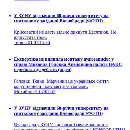
У ЗУНУ відзначили 60-річчя університету на
святковому засіданні Вченої ради (ФОТО)
Крисоватий не дасть вільно дихнути Десятнюк. Не
відпустить трон.
тетяна
01.07/15:36
Експертиза не виявила монтажу аудіозаписів: у
справі Михайла Головка Апеляційна палата ВАКС
перейшла до дебатів (відео)
Головки, Гевки, Марченки це українське сміття,
корупціонери і їхнє місце за гратами.
Михайло
01.07/07:52
У ЗУНУ відзначили 60-річчя університету на
святковому засіданні Вченої ради (ФОТО)
Вчена рада у ЗУНУ - це організоване злочинне
угрупування очолюване "професором" КРИСОВАТИМ.