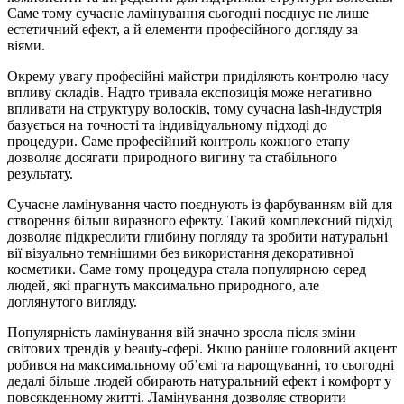
Саме тому сучасне ламінування сьогодні поєднує не лише
естетичний ефект, а й елементи професійного догляду за
віями.
Окрему увагу професійні майстри приділяють контролю часу
впливу складів. Надто тривала експозиція може негативно
впливати на структуру волосків, тому сучасна lash-індустрія
базується на точності та індивідуальному підході до
процедури. Саме професійний контроль кожного етапу
дозволяє досягати природного вигину та стабільного
результату.
Сучасне ламінування часто поєднують із фарбуванням вій для
створення більш виразного ефекту. Такий комплексний підхід
дозволяє підкреслити глибину погляду та зробити натуральні
вії візуально темнішими без використання декоративної
косметики. Саме тому процедура стала популярною серед
людей, які прагнуть максимально природного, але
доглянутого вигляду.
Популярність ламінування вій значно зросла після зміни
світових трендів у beauty-сфері. Якщо раніше головний акцент
робився на максимальному об’ємі та нарощуванні, то сьогодні
дедалі більше людей обирають натуральний ефект і комфорт у
повсякденному житті. Ламінування дозволяє створити