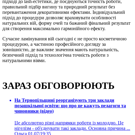
підході до lash-естетики, де поєднуються точність роботи,
правильний підбір вигину та природний результат без
перевантаження декоративними ефектами. Індивідуальний
підхід до процедури дозволяє враховувати особливості
натуральних вій, форму очей та бажаний фінальний результат
для створення максимально гармонійного ефекту.
Сучасне ламінування вій сьогодні є не просто косметичною
процедурою, а частиною професійного догляду за
зовнішністю, де важливе значення мають натуральність,
безпечний підхід та технологічна точність роботи з
натуральними віями.
ЗАРАЗ ОБГОВОРЮЮТЬ
На Тернопільщині реорганізують три заклади
позашкільної освіти: що про це кажуть педагоги та
чиновники (відео)
Це абсолютно різні напрямки роботи із молоддю. Це
нігелізм - об'єднувати такі заклади. Основна причина ...
Ольга
01.07/19:35