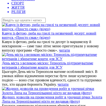
СПОРТ
ЖИТТЯ
РЕЛІГІЯ
Кавун із фетою, риба на грилі та незвичний десерт: новий
випуск «Просто смак» (відео)
Кавун із фетою, риба на грилі та десерт із маршмелоу й
нектарином — саме таке літнє меню приготували у новому
випуску програми «Просто смак».
читати
День міста з великою місією: Тернопіль підтримуватиме
ветеранів і збиратиме кошти для ЗСУ
Цьогоріч День міста Тернополя матиме особливий зміст. В
умовах війни відзначення перестає бути лише культурною
подією — воно стає проявом вдячності, єдності та підтримки
тих, хто щодня боронить Україну.
читати
Жодних дозволів на проведення робіт в урочищі річки Золота
Липа на Тернопільщині ніхто не видавав (фото)
Екологи завершили підрахування збитків внаслідок