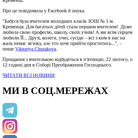
Кременці.
Про це повідомила у Facebook її онука.
"Бабуся була вчителем молодших класів ЗОШ № 1 м.
Кременця. Для багатьох дітей стала першим вчителем! Дуже
любила свою професію, школу, своїх учнів! А ми всім серцем
любили ЇЇ... Друзі, колеги, учні, сусіди – всі з ким в нас на
жаль немає зв'язку, але хто хоче прийти проститись...", –
пише
Viktoriya Churakova
.
Прощання з вчителькою відбудеться в п'ятницю, 22 лютого, о
12 годині дня в Соборі Преображення Господнього.
ЧИТАТИ ВСІ НОВИНИ
МИ В СОЦ.МЕРЕЖАХ