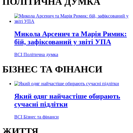
ПОЛІТИЧНА ДУМКА
Микола Арсенич та Марія Римик:
бій, зафіксований у звіті УПА
ВСІ Політична думка
БІЗНЕС ТА ФІНАНСИ
Який одяг найчастіше обирають
сучасні підлітки
ВСІ Бізнес та фінанси
ЖИТТЯ