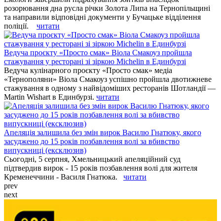
розорювання дна русла річки Золота Липа на Тернопільщині
та направили відповідні документи у Бучацьке відділення
поліції.
читати
Ведуча проєкту «Просто смак» Віола Смакоуз пройшла
стажування у ресторані зі зіркою Michelin в Единбурзі
Ведуча кулінарного проєкту «Просто смак» медіа
«Тернополяни» Віола Смакоуз успішно пройшла двотижневе
стажування в одному з найвідоміших ресторанів Шотландії —
Martin Wishart в Единбурзі.
читати
Апеляція залишила без змін вирок Василю Гнатюку, якого
засуджено до 15 років позбавлення волі за вбивство
випускниці (ексклюзив)
Сьогодні, 5 серпня, Хмельницький апеляційний суд
підтвердив вирок - 15 років позбавлення волі для жителя
Кременеччини - Василя Гнатюка.
читати
prev
next