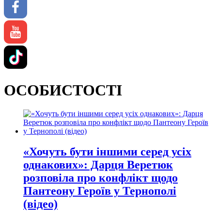
ОСОБИСТОСТІ
«Хочуть бути іншими серед усіх
однакових»: Дарця Веретюк
розповіла про конфлікт щодо
Пантеону Героїв у Тернополі
(відео)