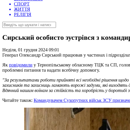
СПОРТ
ЖИТТЯ
РЕЛІГІЯ
Сирський особисто зустрівся з команди
Неділя, 01 грудня 2024 09:01
Генерал Олександр Сирський працював у частинах і підрозділа
Як
повідомили
у Тернопільському обласному ТЦК та СП, головн
проблемні питання та надати всебічну допомогу.
"За результатами роботи прийняті всі необхідні рішення щодо п
захисників та захисниць ламають ворожі задуми, які виходять
Вдячний нашим воїнам за стійкість та хоробрість у боротьбі з
Читайте також:
Командувачем Сухопутних військ ЗСУ признач