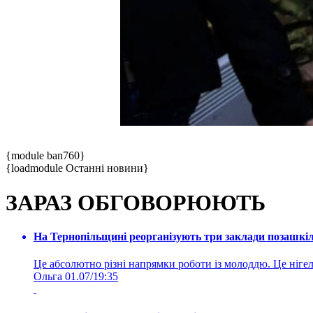
{module ban760}
{loadmodule Останні новини}
ЗАРАЗ ОБГОВОРЮЮТЬ
На Тернопільщині реорганізують три заклади позашкіль
Це абсолютно різні напрямки роботи із молоддю. Це нігелі
Ольга
01.07/19:35