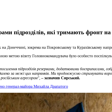
рами підрозділів, які тримають фронт н
х на Донеччині, зокрема на Покровському та Курахівському напр
ою метою візиту Головнокомандувача було особисто поспілкуват
осилення підрозділів резервами, додатковими боєприпасами, озбр
 далеко за межі цих напрямків. Ми продовжуємо стримувати воро
 російським агресором",
– зазначив Сирський.
ено генерал-майора Михайла Драпатого