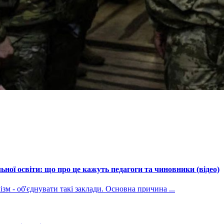
ної освіти: що про це кажуть педагоги та чиновники (відео)
зм - об'єднувати такі заклади. Основна причина ...