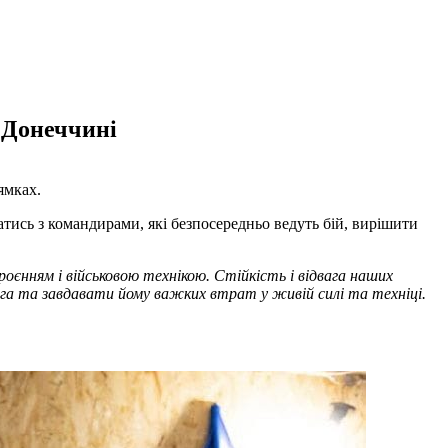
а Донеччині
ямках.
ись з командирами, які безпосередньо ведуть бій, вирішити
оєнням і військовою технікою. Стійкість і відвага наших
га та завдавати йому важких втрат у живій силі та техніці.