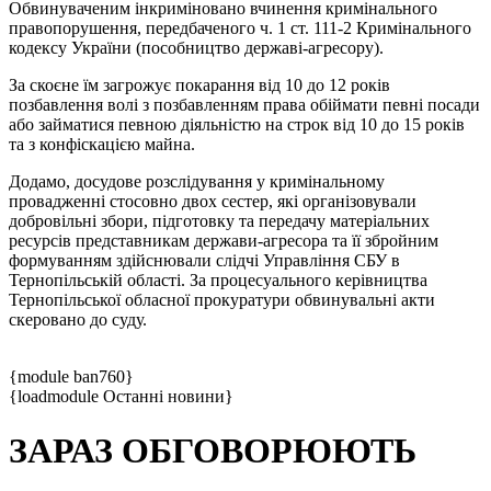
Обвинуваченим інкриміновано вчинення кримінального
правопорушення, передбаченого ч. 1 ст. 111-2 Кримінального
кодексу України (пособництво державі-агресору).
За скоєне їм загрожує покарання від 10 до 12 років
позбавлення волі з позбавленням права обіймати певні посади
або займатися певною діяльністю на строк від 10 до 15 років
та з конфіскацією майна.
Додамо, досудове розслідування у кримінальному
провадженні стосовно двох сестер, які організовували
добровільні збори, підготовку та передачу матеріальних
ресурсів представникам держави-агресора та її збройним
формуванням здійснювали слідчі Управління СБУ в
Тернопільській області. За процесуального керівництва
Тернопільської обласної прокуратури обвинувальні акти
скеровано до суду.
{module ban760}
{loadmodule Останні новини}
ЗАРАЗ ОБГОВОРЮЮТЬ