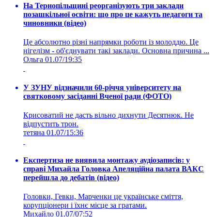
На Тернопільщині реорганізують три заклади
позашкільної освіти: що про це кажуть педагоги та
чиновники (відео)
Це абсолютно різні напрямки роботи із молоддю. Це
нігелізм - об'єднувати такі заклади. Основна причина ...
Ольга
01.07/19:35
У ЗУНУ відзначили 60-річчя університету на
святковому засіданні Вченої ради (ФОТО)
Крисоватий не дасть вільно дихнути Десятнюк. Не
відпустить трон.
тетяна
01.07/15:36
Експертиза не виявила монтажу аудіозаписів: у
справі Михайла Головка Апеляційна палата ВАКС
перейшла до дебатів (відео)
Головки, Гевки, Марченки це українське сміття,
корупціонери і їхнє місце за гратами.
Михайло
01.07/07:52