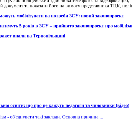
к ТЦК або поліцейський здійснюватиме фото- та відеофіксацію;
овий документ та показати його на вимогу представника ТЦК, пол
можуть мобілізувати на потреби ЗСУ: новий законопроект
тимуть 5 років в ЗСУ – прийнято законопроект про мобіліза
акет впали на Тернопільщині
ної освіти: що про це кажуть педагоги та чиновники (відео)
зм - об'єднувати такі заклади. Основна причина ...