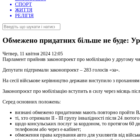
СПОРТ
ЖИТТЯ
РЕЛІГІЯ
Обмежено придатних більше не буде: Ур
Четвер, 11 квітня 2024 12:05
Парламент прийняв законопроект про мобілізацію у другому чит
Депутати підтримали законопроект – 283 голосів «за».
На сесії військове керівництво держави виступило з проханням
Законопроєкт про мобілізацію вступить в силу через місяць піс
Серед основних положень:
визнані обмежено придатними мають повторно пройти В
ті, хто отримали II - III групу інвалідності після 24 лю
щодо консульських послуг за кордоном, то протягом 60 д
телефоном або через е-кабінет;
обмеження права керування авто для ухилянтів від військ