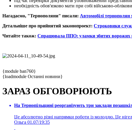
під час перевірки документів уповноважений представни
необхідність обов'язково мати при собі військово-облік
Нагадаємо, "Тернополяни" писали:
Автомобілі тернополян 
Детальніше про прийнятий законопроект:
Строковики служи
Читайте також:
Спрацювала ППО: уламки збитих ворожих р
{module ban760}
{loadmodule Останні новини}
ЗАРАЗ ОБГОВОРЮЮТЬ
На Тернопільщині реорганізують три заклади позашкіль
Це абсолютно різні напрямки роботи із молоддю. Це нігелі
Ольга
01.07/19:35