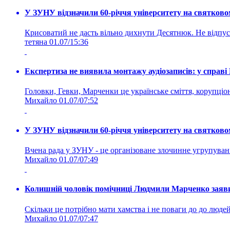
У ЗУНУ відзначили 60-річчя університету на святково
Крисоватий не дасть вільно дихнути Десятнюк. Не відпус
тетяна
01.07/15:36
Експертиза не виявила монтажу аудіозаписів: у справ
Головки, Гевки, Марченки це українське сміття, корупціоне
Михайло
01.07/07:52
У ЗУНУ відзначили 60-річчя університету на святково
Вчена рада у ЗУНУ - це організоване злочинне угруп
Михайло
01.07/07:49
Колишній чоловік помічниці Людмили Марченко заявив
Скільки це потрібно мати хамства і не поваги до до людей 
Михайло
01.07/07:47