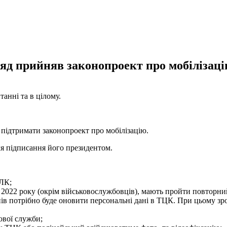
яд прийняв законопроект про мобілізац
анні та в цілому.
 підтримати законопроект про мобілізацію.
ля підписання його президентом.
ЛК;
того 2022 року (окрім військовослужбовців), мають пройти повтор
нів потрібно буде оновити персональні дані в ТЦК. При цьому 
ової служби;