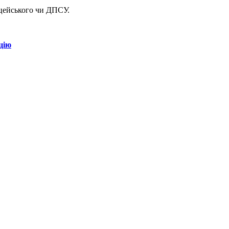
іцейського чи ДПСУ.
цію