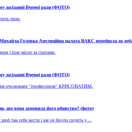
му засіданні Вченої ради (ФОТО)
тить трон.
і Михайла Головка Апеляційна палата ВАКС перейшла до дебат
ри і їхнє місце за гратами.
му засіданні Вченої ради (ФОТО)
ування очолюване "професором" КРИСОВАТИМ.
, що вона замовила його вбивство? (фото)
щоб так себе вести і ще це бидло сидить у ...