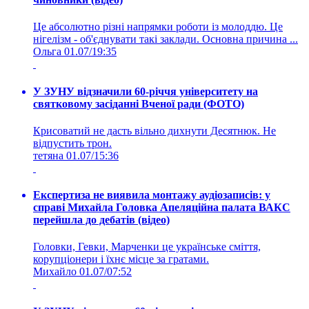
Це абсолютно різні напрямки роботи із молоддю. Це
нігелізм - об'єднувати такі заклади. Основна причина ...
Ольга
01.07/19:35
У ЗУНУ відзначили 60-річчя університету на
святковому засіданні Вченої ради (ФОТО)
Крисоватий не дасть вільно дихнути Десятнюк. Не
відпустить трон.
тетяна
01.07/15:36
Експертиза не виявила монтажу аудіозаписів: у
справі Михайла Головка Апеляційна палата ВАКС
перейшла до дебатів (відео)
Головки, Гевки, Марченки це українське сміття,
корупціонери і їхнє місце за гратами.
Михайло
01.07/07:52