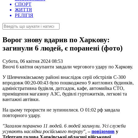
СПОРТ
ЖИТТЯ
РЕЛІГІЯ
Ворог знову вдарив по Харкову:
загинули 6 людей, є поранені (фото)
Субота, 06 квітня 2024 08:53
Вночі 6 квітня окупанти завдали чергового удару по Харкову.
У Шевченківському районі внаслідок серії обстрілів С-300
впродовж 00:20-00:43 було пошкоджено 9 житлових будинків,
адміністративна будівля, дитсадок, кафе, автомийка СТО,
приміщення магазину АЗС, будівлі гуртожитків, легкові та
вантажні автівки.
На цьому терористи не зупинилися. О 01:02 рф завдала
повторного удару.
"Загалом поранено 11 людей. 6 людей загинули. Усі служби
усувають наслідки російського терору",
–
повідомив
у
Telegram голова Харківської обласної військової