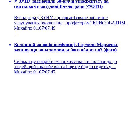
У ЗУНУ відзначили 60-річчя університету на
святковому засіданні Вченої ради (ФОТО)
Вчена рада у ЗУНУ - це організоване злочинне
угрупування очолюване "професором" КРИСОВАТИМ.
Михайло
01.07/07:49
Колишній чоловік помічниці Людмили Марченко
заявив, що вона замовила його вбивство? (фото)
Скільки це потрібно мати хамства і не поваги до до
людей щоб так себе вести і ще це бидло сидить у ...
Михайло
01.07/07:47