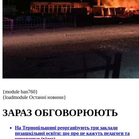
{module ban760}
{loadmodule Останні новини}
ЗАРАЗ ОБГОВОРЮЮТЬ
На Тернопільщині реорганізують три заклади
позашкільної освіти: що про це кажуть педагоги та
чиновники (відео)