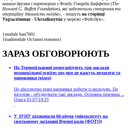
нашим друзям і партнерам з Фонду Говарда Баффета (The
Howard G. Buffett Foundation), які забезпечили створення та
операційну діяльність поїзда»,
- пишуть
на сторінці
Укрзалізниця - Ukrzaliznytsia
у мережі «Фейсбук».
{module ban760}
{loadmodule Останні новини}
ЗАРАЗ ОБГОВОРЮЮТЬ
На Тернопільщині реорганізують три заклади
позашкільної освіти: що про це кажуть педагоги та
чиновники (відео)
Це абсолютно різні напрямки роботи із молоддю. Це
нігелізм - об'єднувати такі заклади. Основна причина ...
Ольга
01.07/19:35
У ЗУНУ відзначили 60-річчя університету на
святковому засіданні Вченої ради (ФОТО)