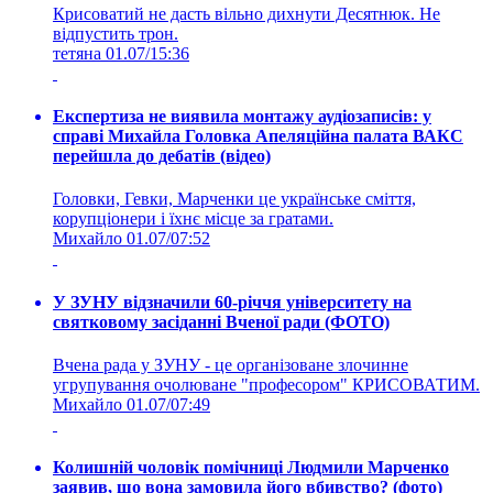
Крисоватий не дасть вільно дихнути Десятнюк. Не
відпустить трон.
тетяна
01.07/15:36
Експертиза не виявила монтажу аудіозаписів: у
справі Михайла Головка Апеляційна палата ВАКС
перейшла до дебатів (відео)
Головки, Гевки, Марченки це українське сміття,
корупціонери і їхнє місце за гратами.
Михайло
01.07/07:52
У ЗУНУ відзначили 60-річчя університету на
святковому засіданні Вченої ради (ФОТО)
Вчена рада у ЗУНУ - це організоване злочинне
угрупування очолюване "професором" КРИСОВАТИМ.
Михайло
01.07/07:49
Колишній чоловік помічниці Людмили Марченко
заявив, що вона замовила його вбивство? (фото)