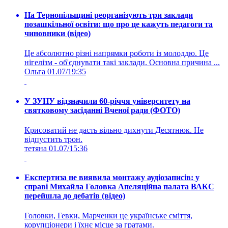
На Тернопільщині реорганізують три заклади
позашкільної освіти: що про це кажуть педагоги та
чиновники (відео)
Це абсолютно різні напрямки роботи із молоддю. Це
нігелізм - об'єднувати такі заклади. Основна причина ...
Ольга
01.07/19:35
У ЗУНУ відзначили 60-річчя університету на
святковому засіданні Вченої ради (ФОТО)
Крисоватий не дасть вільно дихнути Десятнюк. Не
відпустить трон.
тетяна
01.07/15:36
Експертиза не виявила монтажу аудіозаписів: у
справі Михайла Головка Апеляційна палата ВАКС
перейшла до дебатів (відео)
Головки, Гевки, Марченки це українське сміття,
корупціонери і їхнє місце за гратами.