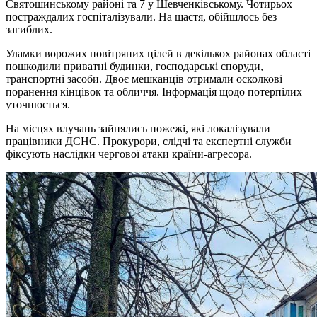
Святошинському районі та 7 у Шевченківському. Чотирьох
постраждалих госпіталізували. На щастя, обійшлось без
загиблих.
Уламки ворожих повітряних цілей в декількох районах області
пошкодили приватні будинки, господарські споруди,
транспортні засоби. Двоє мешканців отримали осколкові
поранення кінцівок та обличчя. Інформація щодо потерпілих
уточнюється.
На місцях влучань зайнялись пожежі, які локалізували
працівники ДСНС. Прокурори, слідчі та експертні служби
фіксують наслідки чергової атаки країни-агресора.