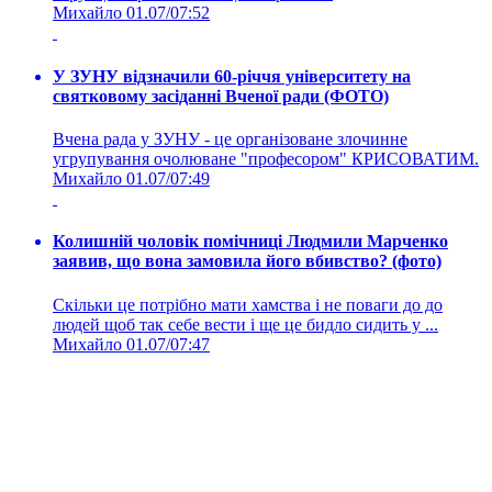
Михайло
01.07/07:52
У ЗУНУ відзначили 60-річчя університету на
святковому засіданні Вченої ради (ФОТО)
Вчена рада у ЗУНУ - це організоване злочинне
угрупування очолюване "професором" КРИСОВАТИМ.
Михайло
01.07/07:49
Колишній чоловік помічниці Людмили Марченко
заявив, що вона замовила його вбивство? (фото)
Скільки це потрібно мати хамства і не поваги до до
людей щоб так себе вести і ще це бидло сидить у ...
Михайло
01.07/07:47