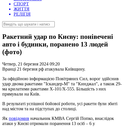
СПОРТ
ЖИТТЯ
РЕЛІГІЯ
Ракетний удар по Києву: понівечені
авто і будинки, поранено 13 людей
(фото)
Четвер, 21 березня 2024 09:20
Вранці 21 березня рф атакувала Київщину.
За офіційною інформацією Повітряних Сил, ворог здійснив
удар двома ракетами "Іскандер-М" та "Кинджал", а також 29-
ма крилатими ракетами Х-101/Х-555. Більшість з них
прямували на Київ.
В результаті успішної бойової роботи, усі ракети були збиті
над містом та на підступах до столиці.
Як
повідомив
начальник КМВА Сергій Попко, внаслідок
атаки у Києві отримали поранення 13 осіб – 6 у