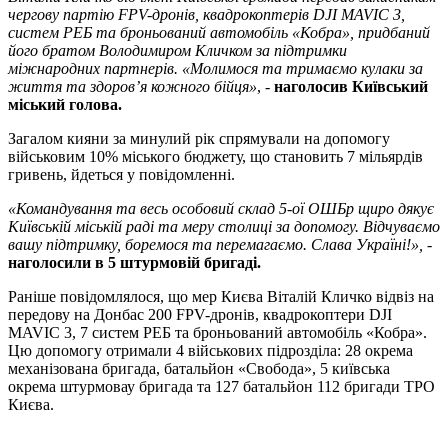
чергову партію FPV-дронів, квадрокоптерів DJI MAVIC 3,
систем РЕБ та броньований автомобіль «Кобра», придбаний
його братом Володимиром Кличком за підтримки
міжнародних партнерів. «Молимося та тримаємо кулаки за
життя та здоров’я кожного бійця»
, -
наголосив Київський
міський голова.
Загалом кияни за минулий рік спрямували на допомогу
військовим 10% міського бюджету, що становить 7 мільярдів
гривень, йдеться у повідомленні.
«Командування та весь особовий склад 5-ої ОШБр щиро дякує
Київській міській раді та меру столиці за допомогу. Відчуваємо
вашу підтримку, боремося та перемагаємо. Слава Україні!»,
-
наголосили в 5 штурмовій бригаді.
Раніше повідомлялося, що мер Києва Віталій Кличко відвіз на
передову на Донбас 200 FPV-дронів, квадрокоптери DJI
MAVIC 3, 7 систем РЕБ та броньований автомобіль «Кобра».
Цю допомогу отримали 4 військових підрозділа: 28 окрема
механізована бригада, батальйон «Свобода», 5 київська
окрема штурмовау бригада та 127 батальйон 112 бригади ТРО
Києва.