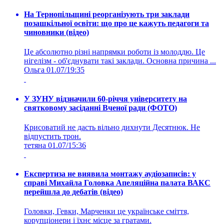
На Тернопільщині реорганізують три заклади
позашкільної освіти: що про це кажуть педагоги та
чиновники (відео)
Це абсолютно різні напрямки роботи із молоддю. Це
нігелізм - об'єднувати такі заклади. Основна причина ...
Ольга
01.07/19:35
У ЗУНУ відзначили 60-річчя університету на
святковому засіданні Вченої ради (ФОТО)
Крисоватий не дасть вільно дихнути Десятнюк. Не
відпустить трон.
тетяна
01.07/15:36
Експертиза не виявила монтажу аудіозаписів: у
справі Михайла Головка Апеляційна палата ВАКС
перейшла до дебатів (відео)
Головки, Гевки, Марченки це українське сміття,
корупціонери і їхнє місце за гратами.