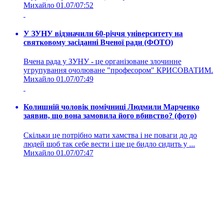
Михайло
01.07/07:52
У ЗУНУ відзначили 60-річчя університету на
святковому засіданні Вченої ради (ФОТО)
Вчена рада у ЗУНУ - це організоване злочинне
угрупування очолюване "професором" КРИСОВАТИМ.
Михайло
01.07/07:49
Колишній чоловік помічниці Людмили Марченко
заявив, що вона замовила його вбивство? (фото)
Скільки це потрібно мати хамства і не поваги до до
людей щоб так себе вести і ще це бидло сидить у ...
Михайло
01.07/07:47