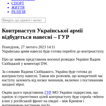
СПОРТ
ЖИТТЯ
РЕЛІГІЯ
Контрнаступ Української армії
відбудеться навесні – ГУР
Понеділок, 27 лютого 2023 14:11
Українська армія навесні буде готова перейти до контрнаступу.
Про це заявив представник воєнної розвідки України Вадим
Скібіцький у коментарі DW.
За словами Вадима Скібіцького, Україна буде готова до
контрнаступу навесні. Також він розповів, що конкретний час
наступу залежить від низки чинників, включно з постачанням
західної зброї.
Окрім цього представник
ГУР
МО України підкреслив, що
однією зі стратегічних цілей контрнаступу буде спроба «вбити
клин у російський фронт на півдні – між Кримом і
материковою частиною росії».