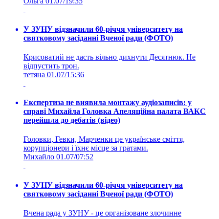
Ольга
01.07/19:35
У ЗУНУ відзначили 60-річчя університету на
святковому засіданні Вченої ради (ФОТО)
Крисоватий не дасть вільно дихнути Десятнюк. Не
відпустить трон.
тетяна
01.07/15:36
Експертиза не виявила монтажу аудіозаписів: у
справі Михайла Головка Апеляційна палата ВАКС
перейшла до дебатів (відео)
Головки, Гевки, Марченки це українське сміття,
корупціонери і їхнє місце за гратами.
Михайло
01.07/07:52
У ЗУНУ відзначили 60-річчя університету на
святковому засіданні Вченої ради (ФОТО)
Вчена рада у ЗУНУ - це організоване злочинне