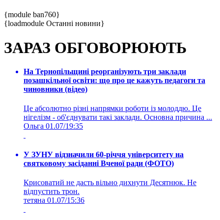
{module ban760}
{loadmodule Останні новини}
ЗАРАЗ ОБГОВОРЮЮТЬ
На Тернопільщині реорганізують три заклади
позашкільної освіти: що про це кажуть педагоги та
чиновники (відео)
Це абсолютно різні напрямки роботи із молоддю. Це
нігелізм - об'єднувати такі заклади. Основна причина ...
Ольга
01.07/19:35
У ЗУНУ відзначили 60-річчя університету на
святковому засіданні Вченої ради (ФОТО)
Крисоватий не дасть вільно дихнути Десятнюк. Не
відпустить трон.
тетяна
01.07/15:36