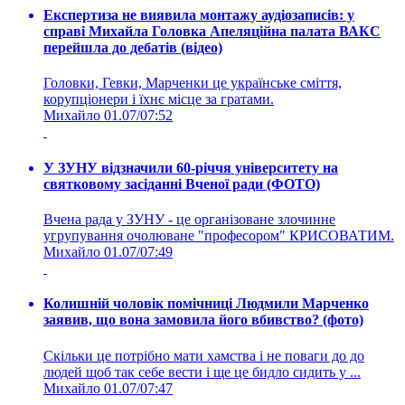
Експертиза не виявила монтажу аудіозаписів: у
справі Михайла Головка Апеляційна палата ВАКС
перейшла до дебатів (відео)
Головки, Гевки, Марченки це українське сміття,
корупціонери і їхнє місце за гратами.
Михайло
01.07/07:52
У ЗУНУ відзначили 60-річчя університету на
святковому засіданні Вченої ради (ФОТО)
Вчена рада у ЗУНУ - це організоване злочинне
угрупування очолюване "професором" КРИСОВАТИМ.
Михайло
01.07/07:49
Колишній чоловік помічниці Людмили Марченко
заявив, що вона замовила його вбивство? (фото)
Скільки це потрібно мати хамства і не поваги до до
людей щоб так себе вести і ще це бидло сидить у ...
Михайло
01.07/07:47