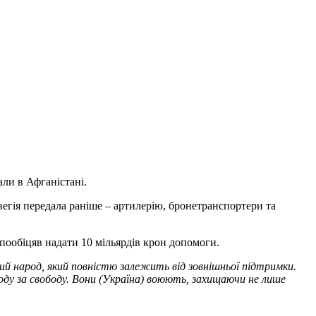
али в Афганістані.
вегія передала раніше – артилерію, бронетранспортери та
 пообіцяв надати 10 мільярдів крон допомоги.
ький народ, який повністю залежить від зовнішньої підтримки.
оду за свободу. Вони (Україна) воюють, захищаючи не лише