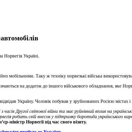
еавтомобілів
а Норвегія Україні.
айно мобільними. Таку ж техніку норвезькі війська використовув
тачаються на додаток до іншого військового обладнання, яке Нор
відвідав Україну. Чоловік побував у зруйнованих Росією містах і
 з часів Другої світової війни та має руйнівний вплив на українс
вегія робить свій внесок у підтримку боротьби українського нар
єр-міністр Норвегії під час свого візиту.
shmaster прибуде до України