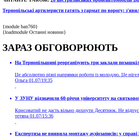
Тернопільські артилеристи гатять з гармат по ворогу: з'явил
{module ban760}
{loadmodule Останні новини}
ЗАРАЗ ОБГОВОРЮЮТЬ
На Тернопільщині реорганізують три заклади позашкіль
Це абсолютно різні напрямки роботи із молоддю. Це нігелі
Ольга
01.07/19:35
У ЗУНУ відзначили 60-річчя університету на святково
Крисоватий не дасть вільно дихнути Десятнюк. Не відпус
тетяна
01.07/15:36
Експертиза не виявила монтажу аудіозаписів: у справ