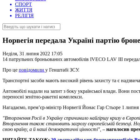
СПОРТ
ЖИТТЯ
РЕЛІГІЯ
Норвегія передала Україні партію брон
Неділя, 31 липня 2022 17:05
14 патрульних броньованих автомобілів IVECO LAV III передал
Про це
повідомили
у Генштабі ЗСУ.
Транспортні засоби мають високий рівень захисту та є надзвич
Автомобілі надали на запит з боку української влади. Вони пос
переносні зенітно-ракетні комплекси.
Нагадаємо, прем’єр-міністр Норвегії Йонас Гар Стьоре 1 липня 
"Вторгнення Росії в Україну спричинило найгіршу кризу в Європі
Вторгнення також становить загрозу європейській безпеці. Нор
свою країну, а й наші демократичні цінності",
– наголосив прем’
ЧИТАЙТЕ ТАКОЖ:
20 австралійських бронеавтомобілів Bu