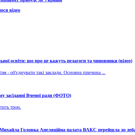
ося відео
ної освіти: що про це кажуть педагоги та чиновники (відео)
зм - об'єднувати такі заклади. Основна причина ...
му засіданні Вченої ради (ФОТО)
тить трон.
і Михайла Головка Апеляційна палата ВАКС перейшла до дебат