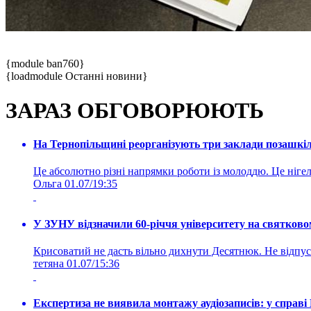
{module ban760}
{loadmodule Останні новини}
ЗАРАЗ ОБГОВОРЮЮТЬ
На Тернопільщині реорганізують три заклади позашкіль
Це абсолютно різні напрямки роботи із молоддю. Це нігелі
Ольга
01.07/19:35
У ЗУНУ відзначили 60-річчя університету на святково
Крисоватий не дасть вільно дихнути Десятнюк. Не відпус
тетяна
01.07/15:36
Експертиза не виявила монтажу аудіозаписів: у справ