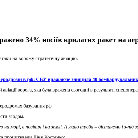
ражено 34% носіїв крилатих ракет на ае
атаки на ворожу стратегічну авіацію.
аеродроми в рф: СБУ вражаюче знищила 40 бомбардувальників
ї авіації ворога, яка була вражена сьогодні в результаті спецоп
аеродромах базування рф.
сти згодом.
 на морі, в повітрі і на землі. А якщо треба – дістанемо і з-під 
та процитували Ліну Костенко: