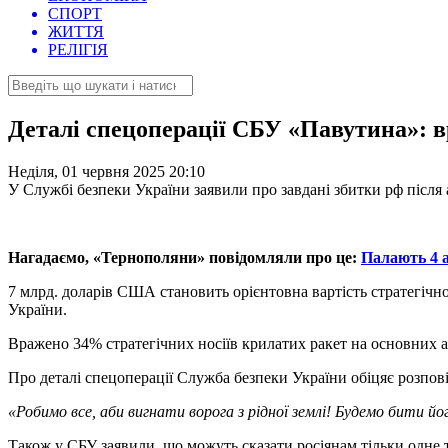
СПОРТ
ЖИТТЯ
РЕЛІГІЯ
Деталі спецоперації СБУ «Павутина»: в
Неділя, 01 червня 2025 20:10
У Службі безпеки України заявили про завдані збитки рф після 
Нагадаємо, «Тернополяни» повідомляли про це:
Палають 4 
7 млрд. доларів США становить орієнтовна вартість стратегічно
України.
Вражено 34% стратегічних носіїв крилатих ракет на основних 
Про деталі спецоперації Служба безпеки України обіцяє розпові
«Робимо все, аби вигнати ворога з рідної землі! Будемо бити його
Також у СБУ заявили, що можуть сказати росіянам тільки одне 