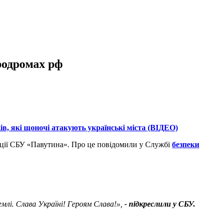
родромах рф
, які щоночі атакують українські міста (ВІДЕО)
ерації СБУ «Павутина». Про це повідомили у Службі
безпеки
землі. Слава Україні! Героям Слава!»,
- підкреслили у СБУ.