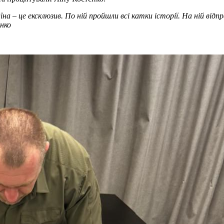
на – це ексклюзив. По ній пройшли всі катки історії. На ній від
енко