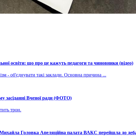
ної освіти: що про це кажуть педагоги та чиновники (відео)
зм - об'єднувати такі заклади. Основна причина ...
му засіданні Вченої ради (ФОТО)
тить трон.
і Михайла Головка Апеляційна палата ВАКС перейшла до дебат