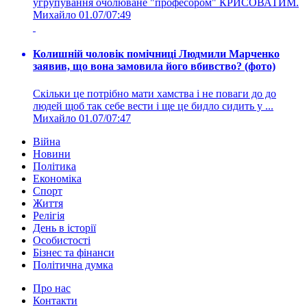
угрупування очолюване "професором" КРИСОВАТИМ.
Михайло
01.07/07:49
Колишній чоловік помічниці Людмили Марченко
заявив, що вона замовила його вбивство? (фото)
Скільки це потрібно мати хамства і не поваги до до
людей щоб так себе вести і ще це бидло сидить у ...
Михайло
01.07/07:47
Війна
Новини
Політика
Економіка
Спорт
Життя
Релігія
День в історії
Особистості
Бізнес та фінанси
Політична думка
Про нас
Контакти