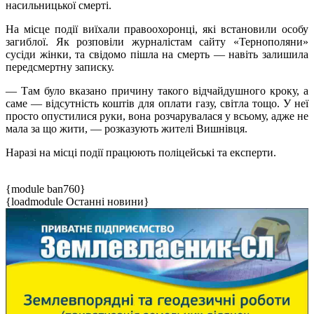
насильницької смерті.
На місце події виїхали правоохоронці, які встановили особу
загиблої. Як розповіли журналістам сайту «Тернополяни»
сусіди жінки, та свідомо пішла на смерть — навіть залишила
передсмертну записку.
— Там було вказано причину такого відчайдушного кроку, а
саме — відсутність коштів для оплати газу, світла тощо. У неї
просто опустилися руки, вона розчарувалася у всьому, адже не
мала за що жити, — розказують жителі Вишнівця.
Наразі на місці події працюють поліцейські та експерти.
{module ban760}
{loadmodule Останні новини}