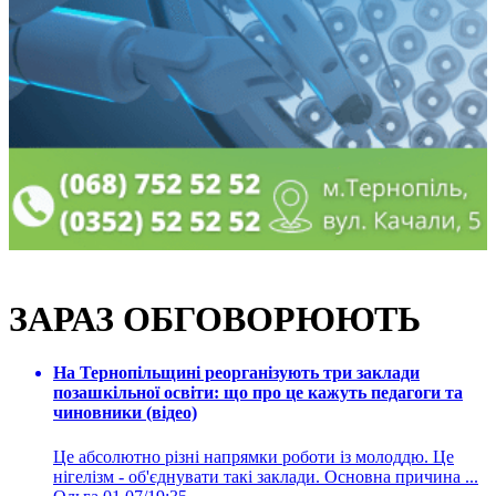
ЗАРАЗ ОБГОВОРЮЮТЬ
На Тернопільщині реорганізують три заклади
позашкільної освіти: що про це кажуть педагоги та
чиновники (відео)
Це абсолютно різні напрямки роботи із молоддю. Це
нігелізм - об'єднувати такі заклади. Основна причина ...