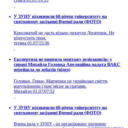
Ольга
01.07/19:35
У ЗУНУ відзначили 60-річчя університету на
святковому засіданні Вченої ради (ФОТО)
Крисоватий не дасть вільно дихнути Десятнюк. Не
відпустить трон.
тетяна
01.07/15:36
Експертиза не виявила монтажу аудіозаписів: у
справі Михайла Головка Апеляційна палата ВАКС
перейшла до дебатів (відео)
Головки, Гевки, Марченки це українське сміття,
корупціонери і їхнє місце за гратами.
Михайло
01.07/07:52
У ЗУНУ відзначили 60-річчя університету на
святковому засіданні Вченої ради (ФОТО)
Вчена рада у ЗУНУ - це організоване злочинне