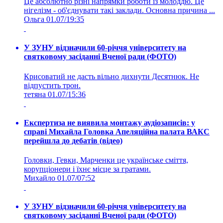
Це абсолютно різні напрямки роботи із молоддю. Це
нігелізм - об'єднувати такі заклади. Основна причина ...
Ольга
01.07/19:35
У ЗУНУ відзначили 60-річчя університету на
святковому засіданні Вченої ради (ФОТО)
Крисоватий не дасть вільно дихнути Десятнюк. Не
відпустить трон.
тетяна
01.07/15:36
Експертиза не виявила монтажу аудіозаписів: у
справі Михайла Головка Апеляційна палата ВАКС
перейшла до дебатів (відео)
Головки, Гевки, Марченки це українське сміття,
корупціонери і їхнє місце за гратами.
Михайло
01.07/07:52
У ЗУНУ відзначили 60-річчя університету на
святковому засіданні Вченої ради (ФОТО)