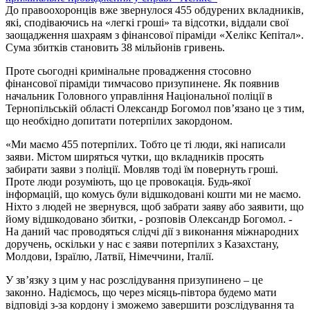
До правоохоронців вже звернулося 455 обдурених вкладників,
які, сподіваючись на «легкі гроші» та відсотки, віддали свої
заощадження шахраям з фінансової піраміди «Хелікс Кепітал».
Сума збитків становить 38 мільйонів гривень.
Проте сьогодні кримінальне провадження стосовно
фінансової піраміди тимчасово призупинене. Як появнив
начальник Головного управління Національної поліції в
Тернопільській області Олександр Богомол пов’язано це з тим,
що необхідно допитати потерпілих закордоном.
«Ми маємо 455 потерпілих. Тобто це ті люди, які написали
заяви. Містом ширяться чутки, що вкладників просять
забирати заяви з поліції. Мовляв тоді їм повернуть гроші.
Проте люди розуміють, що це провокація. Будь-якої
інформацій, що комусь були відшкодовані кошти ми не маємо.
Ніхто з людей не звернувся, щоб забрати заяву або заявити, що
йому відшкодовано збитки, - розповів Олександр Богомол. -
На даний час проводяться слідчі дії з виконання міжнародних
доручень, оскільки у нас є заяви потерпілих з Казахстану,
Молдови, Ізраїлю, Латвії, Німеччини, Італії.
У зв’язку з цим у нас розслідування призупинено – це
законно. Надіємось, що через місяць-півтора будемо мати
відповіді з-за кордону і зможемо завершити розслідування та