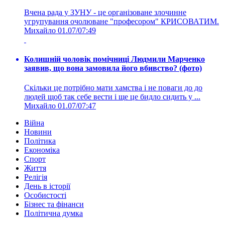
Вчена рада у ЗУНУ - це організоване злочинне
угрупування очолюване "професором" КРИСОВАТИМ.
Михайло
01.07/07:49
Колишній чоловік помічниці Людмили Марченко
заявив, що вона замовила його вбивство? (фото)
Скільки це потрібно мати хамства і не поваги до до
людей щоб так себе вести і ще це бидло сидить у ...
Михайло
01.07/07:47
Війна
Новини
Політика
Економіка
Спорт
Життя
Релігія
День в історії
Особистості
Бізнес та фінанси
Політична думка