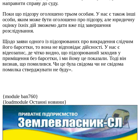
направити справу до суду.
Поки що підозру оголошено трьом особам. У нас є також інші
особи, яким може бути оголошено про підозру, але юридичну
оцінку їхніх дій зможемо дати вже під завершення
розслідування.
Щодо заяви одного із підозрюваних про викрадення слідчим
його барсетки, то вона не відповідає дійсності. У нас є
відеозапис, де чітко видно, що підозрюваний заходив у
приміщення без барсетки, і ми йому це показали. Тоді він
визнав, що помилився. Чи це була свідома чи не свідома
помилка стверджувати не буду».
{module ban760}
{loadmodule Останні новини}