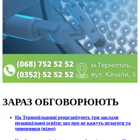
ЗАРАЗ ОБГОВОРЮЮТЬ
На Тернопільщині реорганізують три заклади
позашкільної освіти: що про це кажуть педагоги та
чиновники (відео)