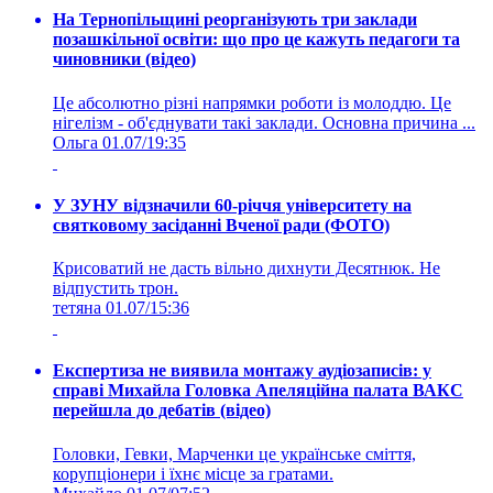
На Тернопільщині реорганізують три заклади
позашкільної освіти: що про це кажуть педагоги та
чиновники (відео)
Це абсолютно різні напрямки роботи із молоддю. Це
нігелізм - об'єднувати такі заклади. Основна причина ...
Ольга
01.07/19:35
У ЗУНУ відзначили 60-річчя університету на
святковому засіданні Вченої ради (ФОТО)
Крисоватий не дасть вільно дихнути Десятнюк. Не
відпустить трон.
тетяна
01.07/15:36
Експертиза не виявила монтажу аудіозаписів: у
справі Михайла Головка Апеляційна палата ВАКС
перейшла до дебатів (відео)
Головки, Гевки, Марченки це українське сміття,
корупціонери і їхнє місце за гратами.