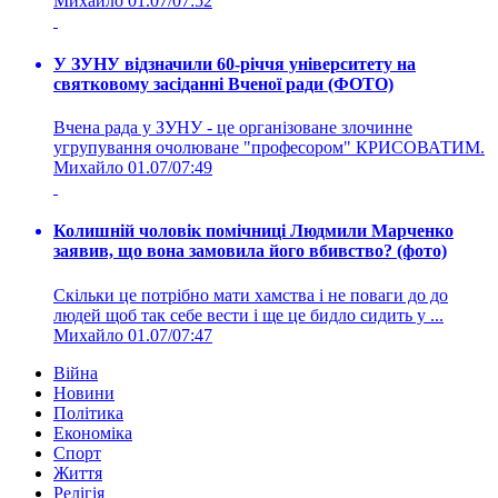
Михайло
01.07/07:52
У ЗУНУ відзначили 60-річчя університету на
святковому засіданні Вченої ради (ФОТО)
Вчена рада у ЗУНУ - це організоване злочинне
угрупування очолюване "професором" КРИСОВАТИМ.
Михайло
01.07/07:49
Колишній чоловік помічниці Людмили Марченко
заявив, що вона замовила його вбивство? (фото)
Скільки це потрібно мати хамства і не поваги до до
людей щоб так себе вести і ще це бидло сидить у ...
Михайло
01.07/07:47
Війна
Новини
Політика
Економіка
Спорт
Життя
Релігія