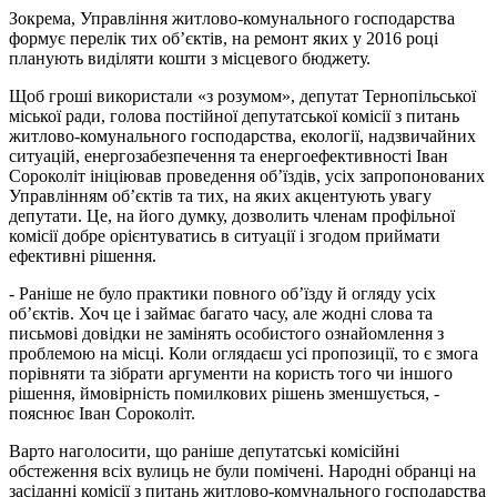
Зокрема, Управління житлово-комунального господарства
формує перелік тих об’єктів, на ремонт яких у 2016 році
планують виділяти кошти з місцевого бюджету.
Щоб гроші використали «з розумом», депутат Тернопільської
міської ради, голова постійної депутатської комісії з питань
житлово-комунального господарства, екології, надзвичайних
ситуацій, енергозабезпечення та енергоефективності Іван
Сороколіт ініціював проведення об’їздів, усіх запропонованих
Управлінням об’єктів та тих, на яких акцентують увагу
депутати. Це, на його думку, дозволить членам профільної
комісії добре орієнтуватись в ситуації і згодом приймати
ефективні рішення.
- Раніше не було практики повного об’їзду й огляду усіх
об’єктів. Хоч це і займає багато часу, але жодні слова та
письмові довідки не замінять особистого ознайомлення з
проблемою на місці. Коли оглядаєш усі пропозиції, то є змога
порівняти та зібрати аргументи на користь того чи іншого
рішення, ймовірність помилкових рішень зменшується, -
пояснює Іван Сороколіт.
Варто наголосити, що раніше депутатські комісійні
обстеження всіх вулиць не були помічені. Народні обранці на
засіданні комісії з питань житлово-комунального господарства