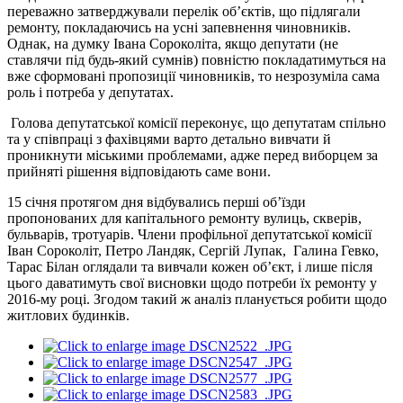
переважно затверджували перелік об’єктів, що підлягали
ремонту, покладаючись на усні запевнення чиновників.
Однак, на думку Івана Сороколіта, якщо депутати (не
ставлячи під будь-який сумнів) повністю покладатимуться на
вже сформовані пропозиції чиновників, то незрозуміла сама
роль і потреба у депутатах.
Голова депутатської комісії переконує, що депутатам спільно
та у співпраці з фахівцями варто детально вивчати й
проникнути міськими проблемами, адже перед виборцем за
прийняті рішення відповідають саме вони.
15 січня протягом дня відбувались перші об’їзди
пропонованих для капітального ремонту вулиць, скверів,
бульварів, тротуарів. Члени профільної депутатської комісії
Іван Сороколіт, Петро Ландяк, Сергій Лупак, Галина Гевко,
Тарас Білан оглядали та вивчали кожен об’єкт, і лише після
цього даватимуть свої висновки щодо потреби їх ремонту у
2016-му році. Згодом такий ж аналіз планується робити щодо
житлових будинків.