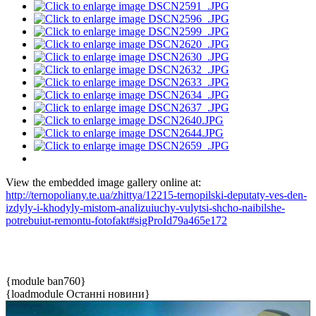
View the embedded image gallery online at:
http://ternopoliany.te.ua/zhittya/12215-ternopilski-deputaty-ves-den-
izdyly-i-khodyly-mistom-analizuiuchy-vulytsi-shcho-naibilshe-
potrebuiut-remontu-fotofakt#sigProId79a465e172
{module ban760}
{loadmodule Останні новини}