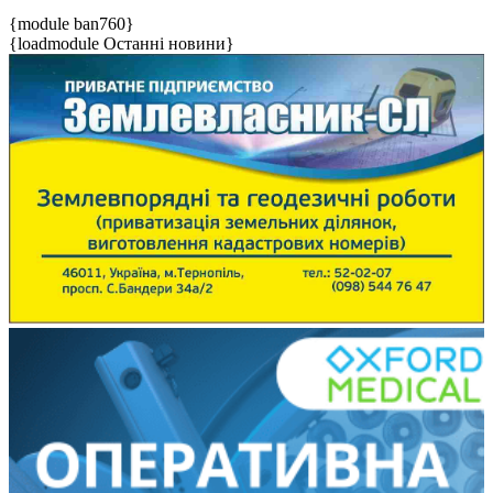
{module ban760}
{loadmodule Останні новини}