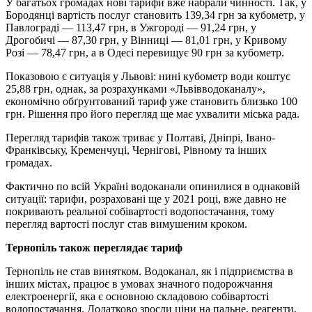
У багатьох громадах нові тарифи вже набрали чинності. Так, у
Бородянці вартість послуг становить 139,34 грн за кубометр, у
Павлограді — 113,47 грн, в Ужгороді — 91,24 грн, у
Дрогобичі — 87,30 грн, у Вінниці — 81,01 грн, у Кривому
Розі — 78,47 грн, а в Одесі перевищує 90 грн за кубометр.
Показовою є ситуація у Львові: нині кубометр води коштує
25,88 грн, однак, за розрахунками «Львівводоканалу»,
економічно обґрунтований тариф уже становить близько 100
грн. Рішення про його перегляд ще має ухвалити міська рада.
Перегляд тарифів також триває у Полтаві, Дніпрі, Івано-
Франківську, Кременчуці, Чернігові, Рівному та інших
громадах.
Фактично по всій Україні водоканали опинилися в однаковій
ситуації: тарифи, розраховані ще у 2021 році, вже давно не
покривають реальної собівартості водопостачання, тому
перегляд вартості послуг став вимушеним кроком.
Тернопіль також переглядає тариф
Тернопіль не став винятком. Водоканал, як і підприємства в
інших містах, працює в умовах значного подорожчання
електроенергії, яка є основною складовою собівартості
водопостачання. Додатково зросли ціни на пальне, реагенти,