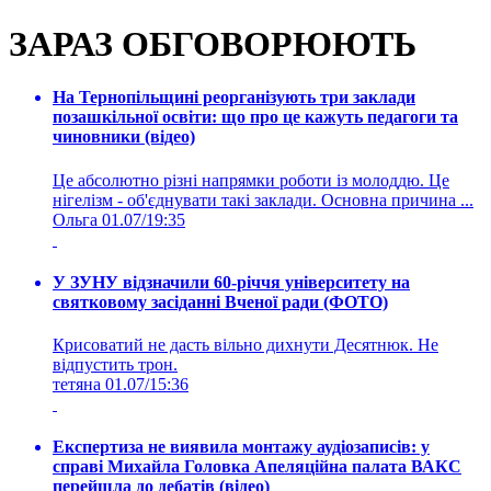
ЗАРАЗ ОБГОВОРЮЮТЬ
На Тернопільщині реорганізують три заклади
позашкільної освіти: що про це кажуть педагоги та
чиновники (відео)
Це абсолютно різні напрямки роботи із молоддю. Це
нігелізм - об'єднувати такі заклади. Основна причина ...
Ольга
01.07/19:35
У ЗУНУ відзначили 60-річчя університету на
святковому засіданні Вченої ради (ФОТО)
Крисоватий не дасть вільно дихнути Десятнюк. Не
відпустить трон.
тетяна
01.07/15:36
Експертиза не виявила монтажу аудіозаписів: у
справі Михайла Головка Апеляційна палата ВАКС
перейшла до дебатів (відео)