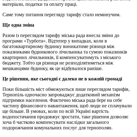
матеріали, податки та оплату праці.
Саме тому питання перегляду тарифу стало неминучим.
Ще одна зміна
Разом із переглядом тарифу міська рада внесла зміни до
програми «Турбота». Відтепер у випадках, коли в
багатоквартирному будинку виникатиме різниця між
показниками будинкового лічильника та сумою показників
квартирних лічильників, її компенсуватимуть з міського
бюджету. Тобто ця різниця не розподілятиметься між
мешканцями будинку, як це відбувалося раніше.
Це рішення, яке сьогодні є далеко не в кожній громаді
Поки більшість міст обмежуються лише переглядом тарифів,
Тернопіль одночасно запроваджує додатковий механізм
підтримки населення. Фактично міська рада бере на себе
частину фінансового навантаження, щоб люди не сплачували
ще більше. В умовах, коли по всій Україні вартість
водопостачання продовжує зростати, таке рішення дозволяє
хоча б частково компенсувати наслідки загального
подорожчання комунальних послуг для тернополян.