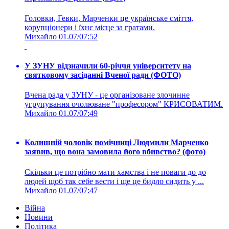
Головки, Гевки, Марченки це українське сміття,
корупціонери і їхнє місце за гратами.
Михайло
01.07/07:52
У ЗУНУ відзначили 60-річчя університету на
святковому засіданні Вченої ради (ФОТО)
Вчена рада у ЗУНУ - це організоване злочинне
угрупування очолюване "професором" КРИСОВАТИМ.
Михайло
01.07/07:49
Колишній чоловік помічниці Людмили Марченко
заявив, що вона замовила його вбивство? (фото)
Скільки це потрібно мати хамства і не поваги до до
людей щоб так себе вести і ще це бидло сидить у ...
Михайло
01.07/07:47
Війна
Новини
Політика